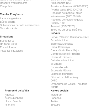
Reserva d'equipaments
Ambulàncies (061)
Cita prèvia
Avaries enllumenat (686216138)
Avaries aigua (900304070)
Recollida de mobles i altres
Tràmits Freqüents
voluminosos (900150140)
Instància genèrica
Recollida de restes vegetals
Bústia oberta
(900150140)
Subvencions per a la contractació
Tanatori (937471203)
Tots els tràmits
Totes les adreces i telèfons
Serveis
Situacions
Servei d'Atenció Ciutadana (SAC)
Arxiu Municipal
Busco feina
Biblioteca Municipal
He tingut un fill
Casal Catalunya
Em vull formar
Casal d'Avis Plaça Major
Totes les situacions
Centre d'Atenció Primària
Centre de Serveis
Deixalleria Municipal
El Mirador
Escola d'Adults
Escola de Música
Ludoteca Municipal
Oficina Local d'Habitatge
OMIC
Organisme de Gestió Tributària
PIPAD
Promoció de la Vila
Xarxes socials
Agenda
Instagram
Àrees d'esbarjo
Facebook
Llocs d'interès
Twitter
Itineraris
Youtube