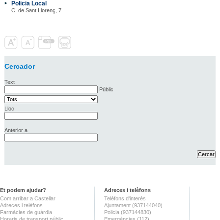
Policia Local
C. de Sant Llorenç, 7
Cercador
Text
Públic
Lloc
Anterior a
Et podem ajudar?
Adreces i telèfons
Com arribar a Castellar
Telèfons d'interès
Adreces i telèfons
Ajuntament (937144040)
Farmàcies de guàrdia
Policia (937144830)
Horaris de transport públic
Emergències (112)