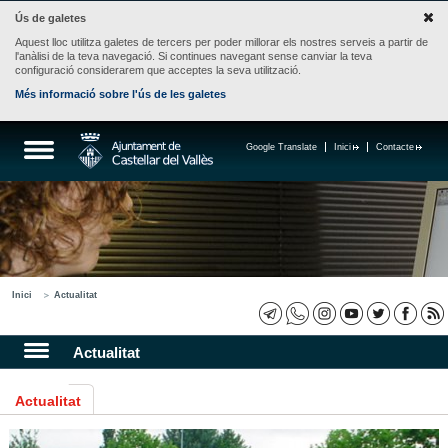
Ús de galetes
Aquest lloc utilitza galetes de tercers per poder millorar els nostres serveis a partir de
l'anàlisi de la teva navegació. Si continues navegant sense canviar la teva
configuració considerarem que acceptes la seva utilització.
Més informació sobre l'ús de les galetes
Google Translate
Inici
Contacte
Inici
Actualitat
Actualitat
Actualitat