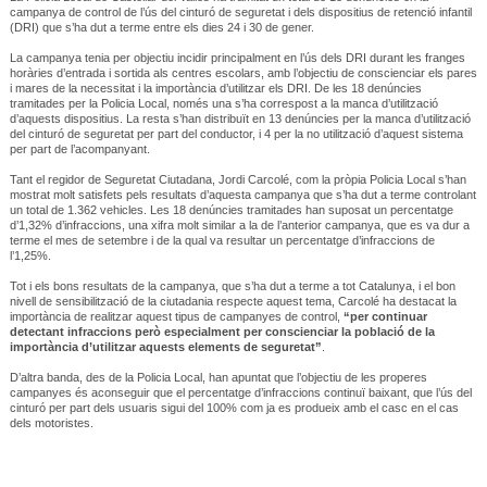
campanya de control de l’ús del cinturó de seguretat i dels dispositius de retenció infantil
(DRI) que s’ha dut a terme entre els dies 24 i 30 de gener.
La campanya tenia per objectiu incidir principalment en l’ús dels DRI durant les franges
horàries d’entrada i sortida als centres escolars, amb l’objectiu de conscienciar els pares
i mares de la necessitat i la importància d’utilitzar els DRI. De les 18 denúncies
tramitades per la Policia Local, només una s’ha correspost a la manca d’utilització
d’aquests dispositius. La resta s’han distribuït en 13 denúncies per la manca d’utilització
del cinturó de seguretat per part del conductor, i 4 per la no utilització d’aquest sistema
per part de l’acompanyant.
Tant el regidor de Seguretat Ciutadana, Jordi Carcolé, com la pròpia Policia Local s’han
mostrat molt satisfets pels resultats d’aquesta campanya que s’ha dut a terme controlant
un total de 1.362 vehicles. Les 18 denúncies tramitades han suposat un percentatge
d’1,32% d’infraccions, una xifra molt similar a la de l’anterior campanya, que es va dur a
terme el mes de setembre i de la qual va resultar un percentatge d’infraccions de
l’1,25%.
Tot i els bons resultats de la campanya, que s’ha dut a terme a tot Catalunya, i el bon
nivell de sensibilització de la ciutadania respecte aquest tema, Carcolé ha destacat la
importància de realitzar aquest tipus de campanyes de control,
“per continuar
detectant infraccions però especialment per conscienciar la població de la
importància d’utilitzar aquests elements de seguretat”
.
D’altra banda, des de la Policia Local, han apuntat que l’objectiu de les properes
campanyes és aconseguir que el percentatge d’infraccions continuï baixant, que l’ús del
cinturó per part dels usuaris sigui del 100% com ja es produeix amb el casc en el cas
dels motoristes.