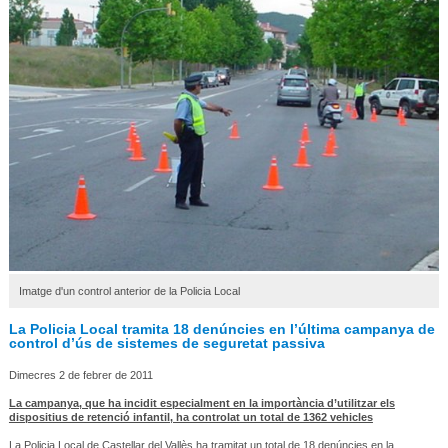
Imatge d'un control anterior de la Policia Local
La Policia Local tramita 18 denúncies en l’última campanya de
control d’ús de sistemes de seguretat passiva
Dimecres 2 de febrer de 2011
La campanya, que ha incidit especialment en la importància d’utilitzar els
dispositius de retenció infantil, ha controlat un total de 1362 vehicles
La Policia Local de Castellar del Vallès ha tramitat un total de 18 denúncies en la