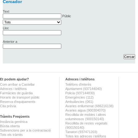
Cercador
Text
Públic
Lloc
Anterior a
Et podem ajudar?
Adreces i telèfons
Com arribar a Castellar
Telèfons d'interès
Adreces i telèfons
Ajuntament (937144040)
Farmàcies de guàrdia
Policia (937144830)
Horaris de transport públic
Emergències (112)
Reserva d'equipaments
Ambulàncies (061)
Cita prèvia
Avaries enllumenat (686216138)
Avaries aigua (900304070)
Recollida de mobles i altres
Tràmits Freqüents
voluminosos (900150140)
Instància genèrica
Recollida de restes vegetals
Bústia oberta
(900150140)
Subvencions per a la contractació
Tanatori (937471203)
Tots els tràmits
Totes les adreces i telèfons