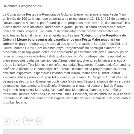
Divendres 1 d'agost de 2003
La Comissió de Festes i la Regidoria de Cultura i Lleure han preparat una Festa Major
amb més de 100 activitats, que es portaran a terme entre el 12, 13, 14 i 15 de setembre.
Durant aquests 4 dies es podrà participar en propostes molt diverses, des del matí i fins
a altes hores de la matinada, adreçades a grans i petits. Hi haurà espectacles, teatre,
concerts, balls i esports. Tot, amb un denominador comú: pràcticament totes les
activitats es faran al carrer i seran gratuïtes. I és que
"l'objectiu de la Regidoria de
Cultura i Lleure és presentar als castellarencs una Festa Major popular i on
tothom hi pugui trobar algun acte al seu gust"
, ha explicat la regidora de Cultura i
Lleure, Montse Gatell. Com en altres anys, l'organització no ha volgut elaborar un
programa on hi hagi grans actes que sobresurtin per damunt dels altres, amb grups de
fama reconeguda i evidentment d'alt cost econòmic. Per contrapartida, ha apostat per
oferir propostes cada dia i per tothom. A trets generals, divendres hi haurà el pregó a
càrrec la titellaire Teia Moner, el correfoc, cantada d'havaneres, l'espectacle Comando a
distància a càrrec de la companyia d'El Terrat. Dissabte, hi ha programades diverses
activitats esportives, espectacles infantils matí i tarda, teatre amb l'Esbart Teatral,
sardanes, ball al carrer i a l'Espai Tolrà, concert jove amb Dr. Calypso i Obrint Pas i nit
de música electrònica. Diumenge continuarà la cita amb l'esport, a banda de la cercavila
de gegants i bastoners, animació infantil durant tot el matí, el concert i ball de Festa
Major amb l'orquestra Maravella, l'actuació dels Macedònia, flamenc, jazz, música
tradicional, música celta i ball a la nit amb Tràfic. Finalment, dilluns tindrà lloc la ja habitual
Jornada de la Infància, concert a la capella, el castell de focs i el ball de fi de festa amb el
grup La Havana.