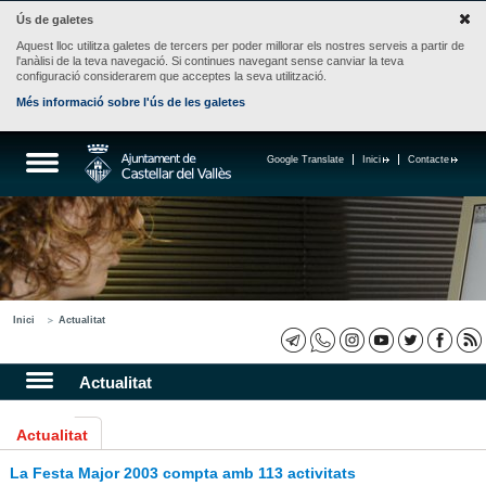
Ús de galetes
Aquest lloc utilitza galetes de tercers per poder millorar els nostres serveis a partir de
l'anàlisi de la teva navegació. Si continues navegant sense canviar la teva
configuració considerarem que acceptes la seva utilització.
Més informació sobre l'ús de les galetes
Google Translate
Inici
Contacte
Inici
Actualitat
Actualitat
Actualitat
La Festa Major 2003 compta amb 113 activitats