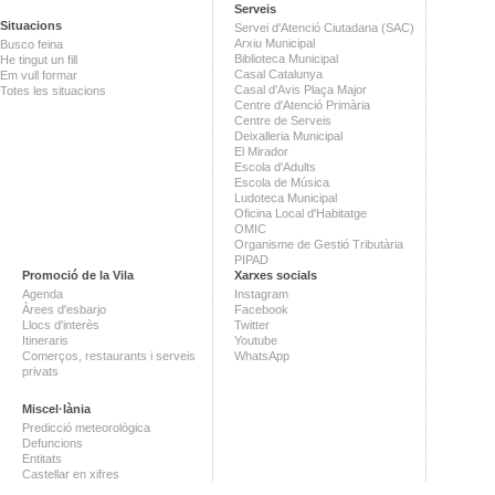
Serveis
Situacions
Servei d'Atenció Ciutadana (SAC)
Arxiu Municipal
Busco feina
Biblioteca Municipal
He tingut un fill
Casal Catalunya
Em vull formar
Casal d'Avis Plaça Major
Totes les situacions
Centre d'Atenció Primària
Centre de Serveis
Deixalleria Municipal
El Mirador
Escola d'Adults
Escola de Música
Ludoteca Municipal
Oficina Local d'Habitatge
OMIC
Organisme de Gestió Tributària
PIPAD
Promoció de la Vila
Xarxes socials
Agenda
Instagram
Àrees d'esbarjo
Facebook
Llocs d'interès
Twitter
Itineraris
Youtube
Comerços, restaurants i serveis
WhatsApp
privats
Miscel·lània
Predicció meteorològica
Defuncions
Entitats
Castellar en xifres