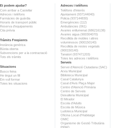
Et podem ajudar?
Adreces i telèfons
Com arribar a Castellar
Telèfons d'interès
Adreces i telèfons
Ajuntament (937144040)
Farmàcies de guàrdia
Policia (937144830)
Horaris de transport públic
Emergències (112)
Reserva d'equipaments
Ambulàncies (061)
Cita prèvia
Avaries enllumenat (686216138)
Avaries aigua (900304070)
Recollida de mobles i altres
Tràmits Freqüents
voluminosos (900150140)
Instància genèrica
Recollida de restes vegetals
Bústia oberta
(900150140)
Subvencions per a la contractació
Tanatori (937471203)
Tots els tràmits
Totes les adreces i telèfons
Serveis
Situacions
Servei d'Atenció Ciutadana (SAC)
Arxiu Municipal
Busco feina
Biblioteca Municipal
He tingut un fill
Casal Catalunya
Em vull formar
Casal d'Avis Plaça Major
Totes les situacions
Centre d'Atenció Primària
Centre de Serveis
Deixalleria Municipal
El Mirador
Escola d'Adults
Escola de Música
Ludoteca Municipal
Oficina Local d'Habitatge
OMIC
Organisme de Gestió Tributària
PIPAD