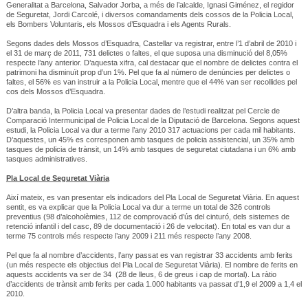
Generalitat a Barcelona, Salvador Jorba, a més de l’alcalde, Ignasi Giménez, el regidor
de Seguretat, Jordi Carcolé, i diversos comandaments dels cossos de la Policia Local,
els Bombers Voluntaris, els Mossos d’Esquadra i els Agents Rurals.
Segons dades dels Mossos d’Esquadra, Castellar va registrar, entre l’1 d’abril de 2010 i
el 31 de març de 2011, 731 delictes o faltes, el que suposa una disminució del 8,05%
respecte l’any anterior. D’aquesta xifra, cal destacar que el nombre de delictes contra el
patrimoni ha disminuït prop d’un 1%. Pel que fa al número de denúncies per delictes o
faltes, el 56% es van instruir a la Policia Local, mentre que el 44% van ser recollides pel
cos dels Mossos d’Esquadra.
D’altra banda, la Policia Local va presentar dades de l’estudi realitzat pel Cercle de
Comparació Intermunicipal de Policia Local de la Diputació de Barcelona. Segons aquest
estudi, la Policia Local va dur a terme l’any 2010 317 actuacions per cada mil habitants.
D’aquestes, un 45% es corresponen amb tasques de policia assistencial, un 35% amb
tasques de policia de trànsit, un 14% amb tasques de seguretat ciutadana i un 6% amb
tasques administratives.
Pla Local de Seguretat Viària
Així mateix, es van presentar els indicadors del Pla Local de Seguretat Viària. En aquest
sentit, es va explicar que la Policia Local va dur a terme un total de 326 controls
preventius (98 d’alcoholèmies, 112 de comprovació d’ús del cinturó, dels sistemes de
retenció infantil i del casc, 89 de documentació i 26 de velocitat). En total es van dur a
terme 75 controls més respecte l’any 2009 i 211 més respecte l’any 2008.
Pel que fa al nombre d’accidents, l’any passat es van registrar 33 accidents amb ferits
(un més respecte els objectius del Pla Local de Seguretat Viària). El nombre de ferits en
aquests accidents va ser de 34 (28 de lleus, 6 de greus i cap de mortal). La ràtio
d’accidents de trànsit amb ferits per cada 1.000 habitants va passat d’1,9 el 2009 a 1,4 el
2010.