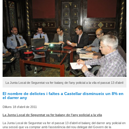
La Junta Local de Seguretat va fer balanç de l’any policial a la vila el passat 13 d'abril
El nombre de delictes i faltes a Castellar disminueix un 8% en
el darrer any
Dilluns 18 d'abril de 2011
La Junta Local de Seguretat va fer balanç de l’any policial a la vila
La Junta Local de Seguretat va fer el passat 13 d’abril el balanç del darrer any policial en
una sessió que va comptar amb l’assistència del nou delegat del Govern de la