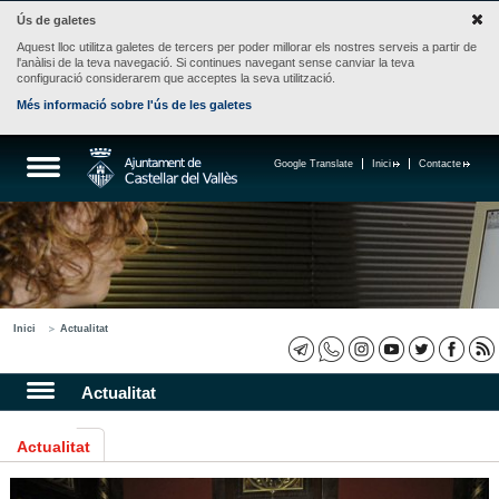
Ús de galetes
Aquest lloc utilitza galetes de tercers per poder millorar els nostres serveis a partir de
l'anàlisi de la teva navegació. Si continues navegant sense canviar la teva
configuració considerarem que acceptes la seva utilització.
Més informació sobre l'ús de les galetes
Google Translate
Inici
Contacte
Inici
Actualitat
Actualitat
Actualitat