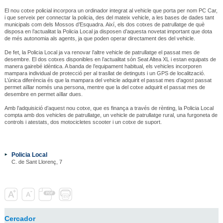
El nou cotxe policial incorpora un ordinador integrat al vehicle que porta per nom PC Car,
i que serveix per connectar la policia, des del mateix vehicle, a les bases de dades tant
municipals com dels Mossos d’Esquadra. Així, els dos cotxes de patrullatge de què
disposa en l’actualitat la Policia Local ja disposen d’aquesta novetat important que dota
de més autonomia als agents, ja que poden operar directament des del vehicle.
De fet, la Policia Local ja va renovar l’altre vehicle de patrullatge el passat mes de
desembre. El dos cotxes disponibles en l’actualitat són Seat Altea XL i estan equipats de
manera gairebé idèntica. A banda de l’equipament habitual, els vehicles incorporen
mampara individual de protecció per al trasllat de detinguts i un GPS de localització.
L’única diferència és que la mampara del vehicle adquirit el passat mes d’agost passat
permet aïllar només una persona, mentre que la del cotxe adquirit el passat mes de
desembre en permet aïllar dues.
Amb l’adquisició d’aquest nou cotxe, que es finança a través de rènting, la Policia Local
compta amb dos vehicles de patrullatge, un vehicle de patrullatge rural, una furgoneta de
controls i atestats, dos motocicletes scooter i un cotxe de suport.
Policia Local
C. de Sant Llorenç, 7
Cercador