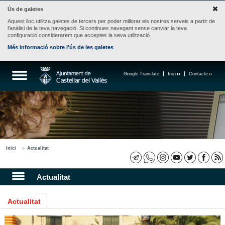
Ús de galetes
Aquest lloc utilitza galetes de tercers per poder millorar els nostres serveis a partir de
l'anàlisi de la teva navegació. Si continues navegant sense canviar la teva
configuració considerarem que acceptes la seva utilització.
Més informació sobre l'ús de les galetes
Google Translate
Inici
Contacte
Inici
Actualitat
Actualitat
Actualitat