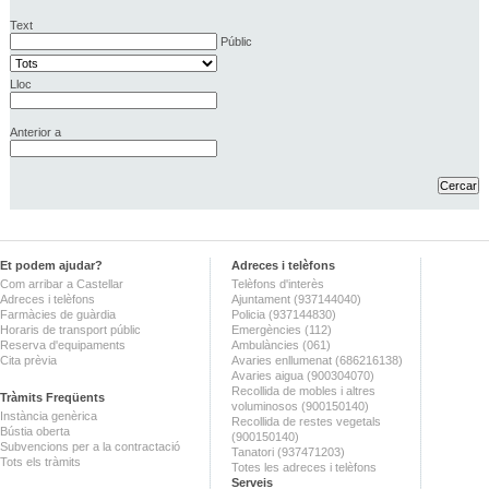
Text
Públic
Lloc
Anterior a
Et podem ajudar?
Adreces i telèfons
Com arribar a Castellar
Telèfons d'interès
Adreces i telèfons
Ajuntament (937144040)
Farmàcies de guàrdia
Policia (937144830)
Horaris de transport públic
Emergències (112)
Reserva d'equipaments
Ambulàncies (061)
Cita prèvia
Avaries enllumenat (686216138)
Avaries aigua (900304070)
Recollida de mobles i altres
Tràmits Freqüents
voluminosos (900150140)
Instància genèrica
Recollida de restes vegetals
Bústia oberta
(900150140)
Subvencions per a la contractació
Tanatori (937471203)
Tots els tràmits
Totes les adreces i telèfons
Serveis