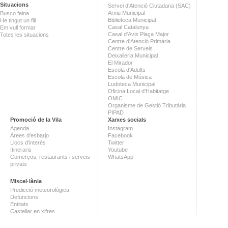
Situacions
Servei d'Atenció Ciutadana (SAC)
Arxiu Municipal
Busco feina
Biblioteca Municipal
He tingut un fill
Casal Catalunya
Em vull formar
Casal d'Avis Plaça Major
Totes les situacions
Centre d'Atenció Primària
Centre de Serveis
Deixalleria Municipal
El Mirador
Escola d'Adults
Escola de Música
Ludoteca Municipal
Oficina Local d'Habitatge
OMIC
Organisme de Gestió Tributària
PIPAD
Promoció de la Vila
Xarxes socials
Agenda
Instagram
Àrees d'esbarjo
Facebook
Llocs d'interès
Twitter
Itineraris
Youtube
Comerços, restaurants i serveis
WhatsApp
privats
Miscel·lània
Predicció meteorològica
Defuncions
Entitats
Castellar en xifres