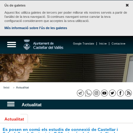
Ús de galetes
Aquest lloc utilitza galetes de tercers per poder millorar els nostres serveis a partir de
l'anàlisi de la teva navegació. Si continues navegant sense canviar la teva
configuració considerarem que acceptes la seva utilització.
Més informació sobre l'ús de les galetes
Google Translate
Inici
Contacte
Inici
Actualitat
Actualitat
Actualitat
Es posen en comú els estudis de connexió de Castellar i