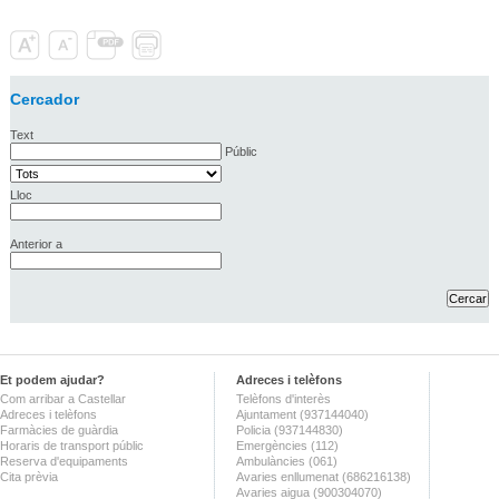
Cercador
Text
Públic
Lloc
Anterior a
Et podem ajudar?
Adreces i telèfons
Com arribar a Castellar
Telèfons d'interès
Adreces i telèfons
Ajuntament (937144040)
Farmàcies de guàrdia
Policia (937144830)
Horaris de transport públic
Emergències (112)
Reserva d'equipaments
Ambulàncies (061)
Cita prèvia
Avaries enllumenat (686216138)
Avaries aigua (900304070)