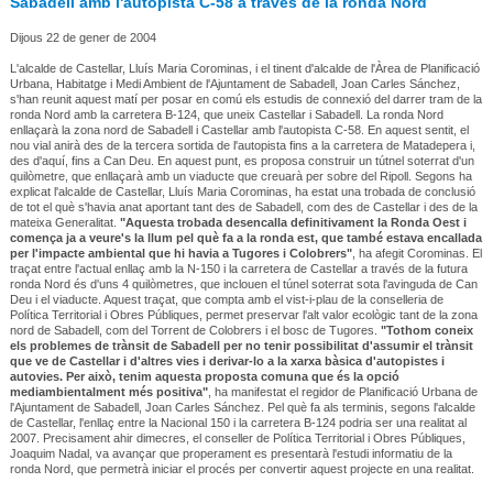
Sabadell amb l'autopista C-58 a través de la ronda Nord
Dijous 22 de gener de 2004
L'alcalde de Castellar, Lluís Maria Corominas, i el tinent d'alcalde de l'Àrea de Planificació
Urbana, Habitatge i Medi Ambient de l'Ajuntament de Sabadell, Joan Carles Sánchez,
s'han reunit aquest matí per posar en comú els estudis de connexió del darrer tram de la
ronda Nord amb la carretera B-124, que uneix Castellar i Sabadell. La ronda Nord
enllaçarà la zona nord de Sabadell i Castellar amb l'autopista C-58. En aquest sentit, el
nou vial anirà des de la tercera sortida de l'autopista fins a la carretera de Matadepera i,
des d'aquí, fins a Can Deu. En aquest punt, es proposa construir un tútnel soterrat d'un
quilòmetre, que enllaçarà amb un viaducte que creuarà per sobre del Ripoll. Segons ha
explicat l'alcalde de Castellar, Lluís Maria Corominas, ha estat una trobada de conclusió
de tot el què s'havia anat aportant tant des de Sabadell, com des de Castellar i des de la
mateixa Generalitat.
"Aquesta trobada desencalla definitivament la Ronda Oest i
comença ja a veure's la llum pel què fa a la ronda est, que també estava encallada
per l'impacte ambiental que hi havia a Tugores i Colobrers"
, ha afegit Corominas. El
traçat entre l'actual enllaç amb la N-150 i la carretera de Castellar a través de la futura
ronda Nord és d'uns 4 quilòmetres, que inclouen el túnel soterrat sota l'avinguda de Can
Deu i el viaducte. Aquest traçat, que compta amb el vist-i-plau de la conselleria de
Política Territorial i Obres Públiques, permet preservar l'alt valor ecològic tant de la zona
nord de Sabadell, com del Torrent de Colobrers i el bosc de Tugores.
"Tothom coneix
els problemes de trànsit de Sabadell per no tenir possibilitat d'assumir el trànsit
que ve de Castellar i d'altres vies i derivar-lo a la xarxa bàsica d'autopistes i
autovies. Per això, tenim aquesta proposta comuna que és la opció
mediambientalment més positiva"
, ha manifestat el regidor de Planificació Urbana de
l'Ajuntament de Sabadell, Joan Carles Sánchez. Pel què fa als terminis, segons l'alcalde
de Castellar, l'enllaç entre la Nacional 150 i la carretera B-124 podria ser una realitat al
2007. Precisament ahir dimecres, el conseller de Política Territorial i Obres Públiques,
Joaquim Nadal, va avançar que properament es presentarà l'estudi informatiu de la
ronda Nord, que permetrà iniciar el procés per convertir aquest projecte en una realitat.