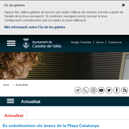
Ús de galetes
Aquest lloc utilitza galetes de tercers per poder millorar els nostres serveis a partir de
l'anàlisi de la teva navegació. Si continues navegant sense canviar la teva
configuració considerarem que acceptes la seva utilització.
Més informació sobre l'ús de les galetes
Google Translate
Inici
Contacte
Inici
Actualitat
Actualitat
Actualitat
Es substitueixen els ànecs de la Plaça Catalunya