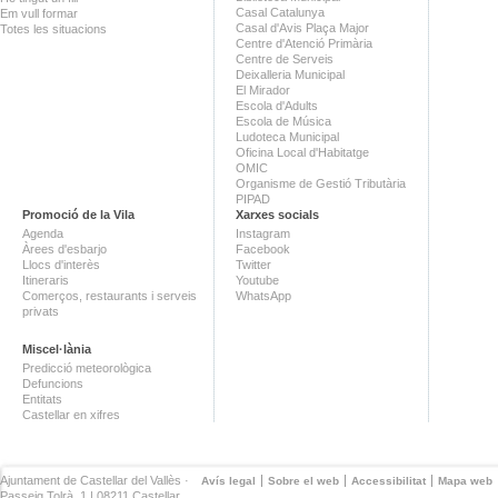
Casal Catalunya
Em vull formar
Casal d'Avis Plaça Major
Totes les situacions
Centre d'Atenció Primària
Centre de Serveis
Deixalleria Municipal
El Mirador
Escola d'Adults
Escola de Música
Ludoteca Municipal
Oficina Local d'Habitatge
OMIC
Organisme de Gestió Tributària
PIPAD
Promoció de la Vila
Xarxes socials
Agenda
Instagram
Àrees d'esbarjo
Facebook
Llocs d'interès
Twitter
Itineraris
Youtube
Comerços, restaurants i serveis
WhatsApp
privats
Miscel·lània
Predicció meteorològica
Defuncions
Entitats
Castellar en xifres
Ajuntament de Castellar del Vallès ·
Avís legal
Sobre el web
Accessibilitat
Mapa web
Passeig Tolrà, 1 | 08211 Castellar