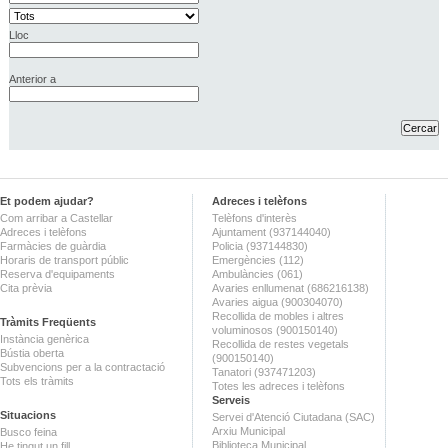
Lloc
Anterior a
Et podem ajudar?
Adreces i telèfons
Com arribar a Castellar
Telèfons d'interès
Adreces i telèfons
Ajuntament (937144040)
Farmàcies de guàrdia
Policia (937144830)
Horaris de transport públic
Emergències (112)
Reserva d'equipaments
Ambulàncies (061)
Cita prèvia
Avaries enllumenat (686216138)
Avaries aigua (900304070)
Recollida de mobles i altres
Tràmits Freqüents
voluminosos (900150140)
Instància genèrica
Recollida de restes vegetals
Bústia oberta
(900150140)
Subvencions per a la contractació
Tanatori (937471203)
Tots els tràmits
Totes les adreces i telèfons
Serveis
Situacions
Servei d'Atenció Ciutadana (SAC)
Arxiu Municipal
Busco feina
Biblioteca Municipal
He tingut un fill