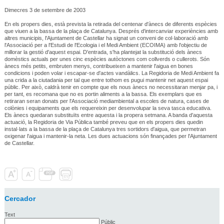
Dimecres 3 de setembre de 2003
En els propers dies, està prevista la retirada del centenar d'ànecs de diferents espècies
que viuen a la bassa de la plaça de Catalunya. Després d'intercanviar experiències amb
altres municipis, l'Ajuntament de Castellar ha signat un conveni de col·laboració amb
l'Associació per a l'Estudi de l'Ecologia i el Medi Ambient (ECOIMA) amb l'objectiu de
millorar la gestió d'aquest espai. D'entrada, s'ha plantejat la substitució dels ànecs
domèstics actuals per unes cinc espècies autòctones com collverds o cullerots. Són
ànecs més petits, embruten menys, contribueixen a mantenir l'aigua en bones
condicions i poden volar i escapar-se d'actes vandàlics. La Regidoria de Medi Ambient fa
una crida a la ciutadania per tal que entre tothom es pugui mantenir net aquest espai
públic. Per això, caldrà tenir en compte que els nous ànecs no necessitaran menjar pa, i
per tant, es recomana que no es portin aliments a la bassa. Els exemplars que es
retiraran seran donats per l'Associació mediambiental a escoles de natura, cases de
colònies i equipaments que els requereixin per desenvolupar la seva tasca educativa.
Els ànecs quedaran substituïts entre aquesta i la propera setmana. A banda d'aquesta
actuació, la Regidoria de Via Pública també preveu que en els propers dies quedin
instal·lats a la bassa de la plaça de Catalunya tres sortidors d'aigua, que permetran
oxigenar l'aigua i mantenir-la neta. Les dues actuacions són finançades per l'Ajuntament
de Castellar.
Cercador
Text
Públic