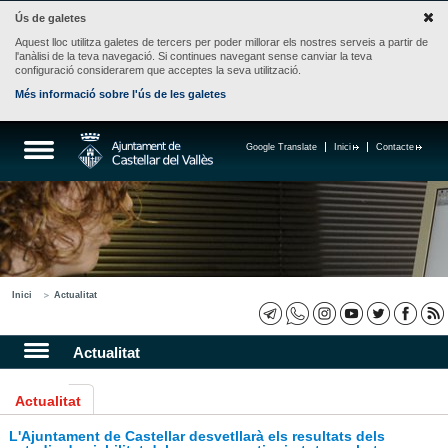
Ús de galetes
Aquest lloc utilitza galetes de tercers per poder millorar els nostres serveis a partir de
l'anàlisi de la teva navegació. Si continues navegant sense canviar la teva
configuració considerarem que acceptes la seva utilització.
Més informació sobre l'ús de les galetes
Google Translate
Inici
Contacte
Inici
Actualitat
Actualitat
Actualitat
L'Ajuntament de Castellar desvetllarà els resultats dels