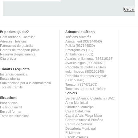
Et podem ajudar?
Adreces i telèfons
Com arribar a Castellar
Telèfons d'interès
Adreces i telèfons
Ajuntament (937144040)
Farmàcies de guàrdia
Policia (937144830)
Horaris de transport públic
Emergències (112)
Reserva d'equipaments
Ambulàncies (061)
Cita prèvia
Avaries enllumenat (686216138)
Avaries aigua (900304070)
Recollida de mobles i altres
Tràmits Freqüents
voluminosos (900150140)
Instància genèrica
Recollida de restes vegetals
Bústia oberta
(900150140)
Subvencions per a la contractació
Tanatori (937471203)
Tots els tràmits
Totes les adreces i telèfons
Serveis
Situacions
Servei d'Atenció Ciutadana (SAC)
Arxiu Municipal
Busco feina
Biblioteca Municipal
He tingut un fill
Casal Catalunya
Em vull formar
Casal d'Avis Plaça Major
Totes les situacions
Centre d'Atenció Primària
Centre de Serveis
Deixalleria Municipal
El Mirador
Escola d'Adults