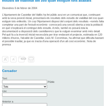
estudis de viabilitat del zoo quan estiguin tots acabats
Divendres 6 de febrer de 2004
L'Ajuntament de Castellar del Vallès ha fet públic avui en un comunicat que, continuant
amb la seva posició inicial, presentarà els resultats dels estudis de viabilitat del zoo quan
estiguin tots enllestits. Un cop l'Ajuntament disposi del conjunt dels resultats –només falta
completar una part de l'estudi econòmic- convocarà una sessió oberta a tota la població
en què s'explicarà el contingut dels estudis. A més, també es posarà tota la
documentació a disposició dels castellarencs que la vulguin examinar amb més detall.
Pel què fa a la inversió inicial necessària per tirar endavant el projecte, estimada en 120
milions d'euros, l'alcalde de Castellar, Lluís M. Corominas, ha afirmat que dificulta bastant
el possible trasllat, ja que es tracta d'una operació d'un alt cost econòmic. Nota de
premsa
Cercador
Text
Públic
Lloc
Anterior a