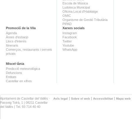
Escola de Música
Ludoteca Municipal
Oficina Local d'Habitatge
OMIC
Organisme de Gestió Tributària
PIPAD
Promoció de la Vila
Xarxes socials
Agenda
Instagram
Àrees d'esbarjo
Facebook
Llocs d'interès
Twitter
Itineraris
Youtube
Comerços, restaurants i serveis
WhatsApp
privats
Miscel·lània
Predicció meteorològica
Defuncions
Entitats
Castellar en xifres
Ajuntament de Castellar del Vallès ·
Avís legal
Sobre el web
Accessibilitat
Mapa web
Passeig Tolrà, 1 | 08211 Castellar
del Vallès | Tel. 93 714 40 40