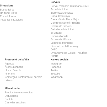
Serveis
Situacions
Servei d'Atenció Ciutadana (SAC)
Arxiu Municipal
Busco feina
Biblioteca Municipal
He tingut un fill
Casal Catalunya
Em vull formar
Casal d'Avis Plaça Major
Totes les situacions
Centre d'Atenció Primària
Centre de Serveis
Deixalleria Municipal
El Mirador
Escola d'Adults
Escola de Música
Ludoteca Municipal
Oficina Local d'Habitatge
OMIC
Organisme de Gestió Tributària
PIPAD
Promoció de la Vila
Xarxes socials
Agenda
Instagram
Àrees d'esbarjo
Facebook
Llocs d'interès
Twitter
Itineraris
Youtube
Comerços, restaurants i serveis
WhatsApp
privats
Miscel·lània
Predicció meteorològica
Defuncions
Entitats
Castellar en xifres