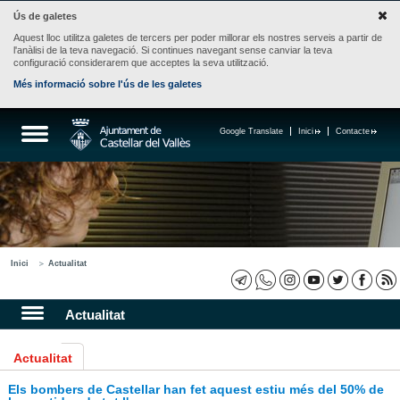
Ús de galetes
Aquest lloc utilitza galetes de tercers per poder millorar els nostres serveis a partir de
l'anàlisi de la teva navegació. Si continues navegant sense canviar la teva
configuració considerarem que acceptes la seva utilització.
Més informació sobre l'ús de les galetes
Google Translate
Inici
Contacte
Inici
Actualitat
Actualitat
Actualitat
Els bombers de Castellar han fet aquest estiu més del 50% de