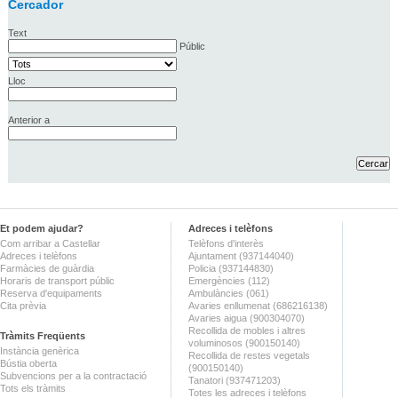
Cercador
Text
Públic
Lloc
Anterior a
Et podem ajudar?
Adreces i telèfons
Com arribar a Castellar
Telèfons d'interès
Adreces i telèfons
Ajuntament (937144040)
Farmàcies de guàrdia
Policia (937144830)
Horaris de transport públic
Emergències (112)
Reserva d'equipaments
Ambulàncies (061)
Cita prèvia
Avaries enllumenat (686216138)
Avaries aigua (900304070)
Recollida de mobles i altres
Tràmits Freqüents
voluminosos (900150140)
Instància genèrica
Recollida de restes vegetals
Bústia oberta
(900150140)
Subvencions per a la contractació
Tanatori (937471203)
Tots els tràmits
Totes les adreces i telèfons