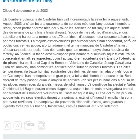
les sortides de tot l'any
Dijous 4 de setembre de 2003
Els bombers voluntaris de Castellar han vist incrementada la seva feina aquest estiu.
Aquest 2003 ja s'han fet una quarentena de sortides més que l'any passat i, només a
l'estiu, s'han portat a terme més del 50% de les sortides de tot l'any. En aquest sentit,
des de mitjans de juny fins a finals d'agost, l'època de més alt risc d'incendis, el cos
castellarenc ha portat a terme unes 170 sortides i, d'aquestes, una seixantena han estat
per focs forestals. La majoria d'intervencions per sufocar focs s'han concentrat, però, en
poblacions veïnes ja que, afortunadament, el terme municipal de Castellar s'ha vist
afectat tant sols per petits focs de matolls que han cremat menys d'una hectàrea de
terreny. Així doncs, la tasca desenvolupada pels bombers al municipi aquest estiu
"s'ha
concentrat en altres aspectes, com l'actuació en accidents de trànsit o l'obertura
de pisos"
, ha explicat el Cap dels Bombers Voluntaris de Castellar, Josep Casajuana.
Fora del municipi, han dominat les sortides per a sufocar incendis forestals. Les altes
temperatures i la baixa humitat registrades des del mes de juny han afavorit els focs a
tot Catalunya i han monopolitzat en gran part, la feina dels bombers aquest estiu. Ben
diferent de l'any passat, quan la majoria de sortides van ser per inundacions a causa de
les pluges registrades durant els mesos de juliol i agost. L'incendi que ha afectat el Vallès
Occidental i el Bages durant el mes d'agost ha estat el foc de més envergadura en què
han treballat dels bombers voluntaris de Castellar aquest any. El cos del municipi hi va
abocar tots els seus efectius durant una setmana, extingint l'incendi i remullant la zona
per evitar revifades. La campanya de prevenció d'incendis d'estiu, amb guardes i
vigilants forestals als boscos, fainalitzarà, com és habitual, el 15 de setembre.