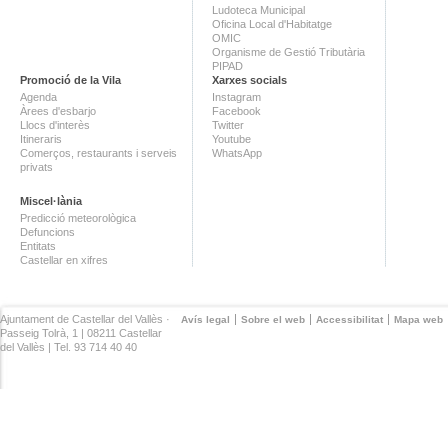
Ludoteca Municipal
Oficina Local d'Habitatge
OMIC
Organisme de Gestió Tributària
PIPAD
Promoció de la Vila
Xarxes socials
Agenda
Instagram
Àrees d'esbarjo
Facebook
Llocs d'interès
Twitter
Itineraris
Youtube
Comerços, restaurants i serveis
WhatsApp
privats
Miscel·lània
Predicció meteorològica
Defuncions
Entitats
Castellar en xifres
Ajuntament de Castellar del Vallès ·
Avís legal
Sobre el web
Accessibilitat
Mapa web
Passeig Tolrà, 1 | 08211 Castellar
del Vallès | Tel. 93 714 40 40