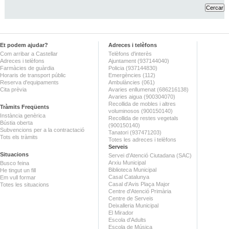
Et podem ajudar?
Adreces i telèfons
Com arribar a Castellar
Telèfons d'interès
Adreces i telèfons
Ajuntament (937144040)
Farmàcies de guàrdia
Policia (937144830)
Horaris de transport públic
Emergències (112)
Reserva d'equipaments
Ambulàncies (061)
Cita prèvia
Avaries enllumenat (686216138)
Avaries aigua (900304070)
Recollida de mobles i altres
Tràmits Freqüents
voluminosos (900150140)
Instància genèrica
Recollida de restes vegetals
Bústia oberta
(900150140)
Subvencions per a la contractació
Tanatori (937471203)
Tots els tràmits
Totes les adreces i telèfons
Serveis
Situacions
Servei d'Atenció Ciutadana (SAC)
Arxiu Municipal
Busco feina
Biblioteca Municipal
He tingut un fill
Casal Catalunya
Em vull formar
Casal d'Avis Plaça Major
Totes les situacions
Centre d'Atenció Primària
Centre de Serveis
Deixalleria Municipal
El Mirador
Escola d'Adults
Escola de Música