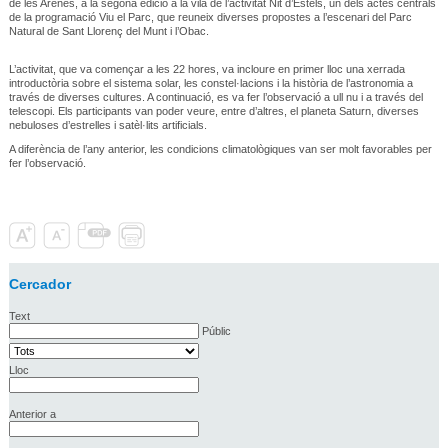
de les Arenes, a la segona edició a la vila de l’activitat Nit d’Estels, un dels actes centrals
de la programació Viu el Parc, que reuneix diverses propostes a l’escenari del Parc
Natural de Sant Llorenç del Munt i l’Obac.
L’activitat, que va començar a les 22 hores, va incloure en primer lloc una xerrada
introductòria sobre el sistema solar, les constel·lacions i la història de l’astronomia a
través de diverses cultures. A continuació, es va fer l’observació a ull nu i a través del
telescopi. Els participants van poder veure, entre d’altres, el planeta Saturn, diverses
nebuloses d’estrelles i satèl·lits artificials.
A diferència de l’any anterior, les condicions climatològiques van ser molt favorables per
fer l’observació.
Cercador
Text
Públic
Lloc
Anterior a