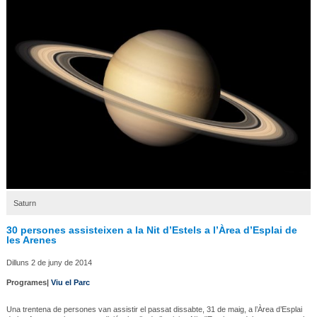
Saturn
30 persones assisteixen a la Nit d’Estels a l’Àrea d’Esplai de
les Arenes
Dilluns 2 de juny de 2014
Programes|
Viu el Parc
Una trentena de persones van assistir el passat dissabte, 31 de maig, a l’Àrea d’Esplai