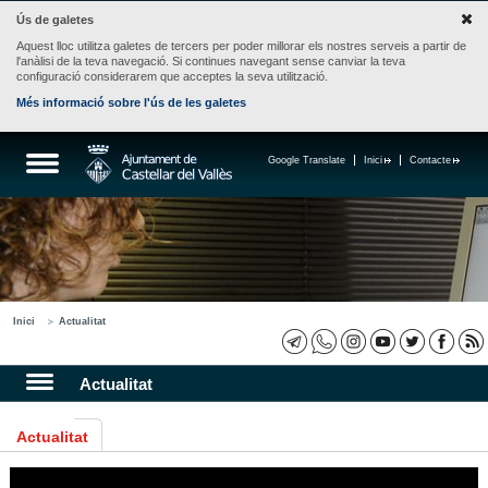
Ús de galetes
Aquest lloc utilitza galetes de tercers per poder millorar els nostres serveis a partir de
l'anàlisi de la teva navegació. Si continues navegant sense canviar la teva
configuració considerarem que acceptes la seva utilització.
Més informació sobre l'ús de les galetes
Google Translate
Inici
Contacte
Inici
Actualitat
Actualitat
Actualitat