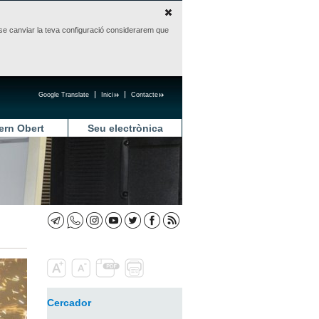
sense canviar la teva configuració considerarem que
Google Translate
Inici
Contacte
ern Obert
Seu electrònica
Cercador