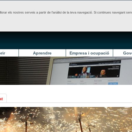
illorar els nostres serveis a partir de l'anàlisi de la teva navegació. Si continues navegant 
rir
Aprendre
Empresa i ocupació
Gov
at