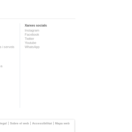
Xarxes socials
Instagram
Facebook
Twitter
Youtube
 i serveis
WhatsApp
ca
legal
Sobre el web
Accessibilitat
Mapa web