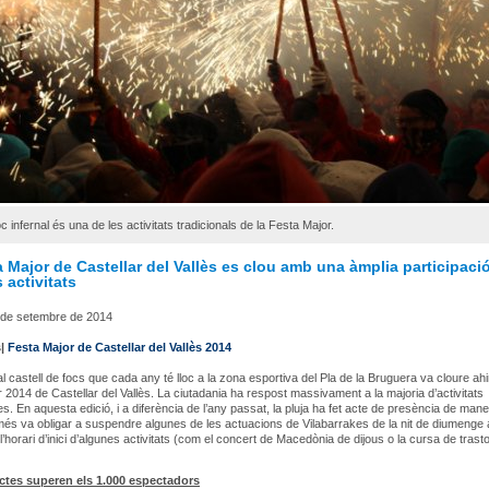
c infernal és una de les activitats tradicionals de la Festa Major.
 Major de Castellar del Vallès es clou amb una àmplia participaci
s activitats
 de setembre de 2014
s|
Festa Major de Castellar del Vallès 2014
al castell de focs que cada any té lloc a la zona esportiva del Pla de la Bruguera va cloure ahi
 2014 de Castellar del Vallès. La ciutadania ha respost massivament a la majoria d’activitats
. En aquesta edició, i a diferència de l’any passat, la pluja ha fet acte de presència de mane
és va obligar a suspendre algunes de les actuacions de Vilabarrakes de la nit de diumenge a
 l’horari d’inici d’algunes activitats (com el concert de Macedònia de dijous o la cursa de trast
ctes superen els 1.000 espectadors