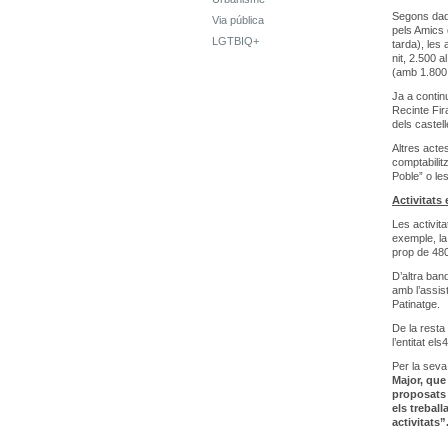
Segons dade
Via pública
pels Amics 
LGTBIQ+
tarda), les
nit, 2.500 a
(amb 1.800
Ja a contin
Recinte Fir
dels castel
Altres acte
comptabilitz
Poble” o les
Activitats
Les activit
exemple, la
prop de 480 
D’altra ban
amb l’assis
Patinatge.
De la resta
l’entitat e
Per la seva
Major, que 
proposats 
els trebal
activitats”