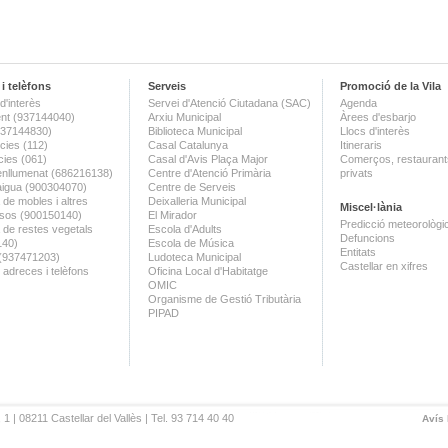
i telèfons
Serveis
Promoció de la Vila
d'interès
Servei d'Atenció Ciutadana (SAC)
Agenda
nt (937144040)
Arxiu Municipal
Àrees d'esbarjo
(937144830)
Biblioteca Municipal
Llocs d'interès
ies (112)
Casal Catalunya
Itineraris
ies (061)
Casal d'Avis Plaça Major
Comerços, restaurants
enllumenat (686216138)
Centre d'Atenció Primària
privats
aigua (900304070)
Centre de Serveis
 de mobles i altres
Deixalleria Municipal
Miscel·lània
sos (900150140)
El Mirador
Predicció meteorològi
a de restes vegetals
Escola d'Adults
Defuncions
140)
Escola de Música
Entitats
 (937471203)
Ludoteca Municipal
Castellar en xifres
 adreces i telèfons
Oficina Local d'Habitatge
OMIC
Organisme de Gestió Tributària
PIPAD
 1 | 08211 Castellar del Vallès | Tel. 93 714 40 40
Avís 