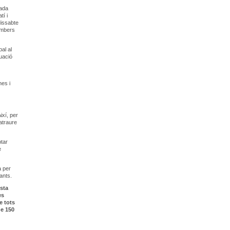
zada
tí i
dissabte
rombers
al al
tuació
nes i
ixí, per
 atraure
ptar
e
a per
ants.
esta
es
e tots
de 150