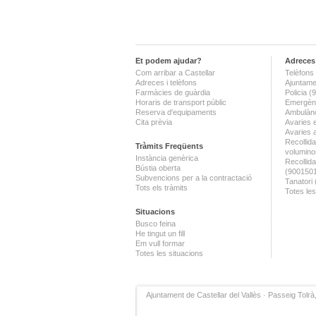
Et podem ajudar?
Adreces 
Com arribar a Castellar
Telèfons 
Adreces i telèfons
Ajuntame
Farmàcies de guàrdia
Policia 
Horaris de transport públic
Emergènc
Reserva d'equipaments
Ambulànc
Cita prèvia
Avaries 
Avaries 
Recollida
Tràmits Freqüents
volumino
Instància genèrica
Recollid
Bústia oberta
(900150
Subvencions per a la contractació
Tanatori
Tots els tràmits
Totes les
Situacions
Busco feina
He tingut un fill
Em vull formar
Totes les situacions
Ajuntament de Castellar del Vallès · Passeig Tolrà,