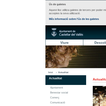
Ús de galetes
Aquest lloc utilitza galetes de tercers per poder m
acceptes la seva utilització.
Més informació sobre l'ús de les galetes
Viure
Descob
Inici
Actualitat
Actualitat
Actualit
Ajuntament
Benestar social
Comerç
Comunicació