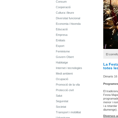
Consum
Cooperació
Cultura i lleure
Diversitat funcional
Economia i hisenda
Educació
Empresa
Entitats
Esport
Feminisme
El correfo
Govern Obert
Habitatge
La Festa
totes le
Internet i tecnologies
Medi ambient
Dimarts 16
Ocupació
Programe
Promoció de la vila
Protecció civil
El tradicion
Festa Major
Salut
programades
Seguretat
menor i nom
i a retardar
Societat
diumenge).
Transport i mobilitat
Diversos a
Urbanisme