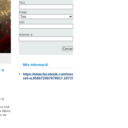
Text
Públic
Lloc
Anterior a
Més informació
ó a
https://www.facebook.com/media/set/?
set=a.856672087678917.1073741837.571346409544821&type=
r la
ra molt
 dilluns
os de