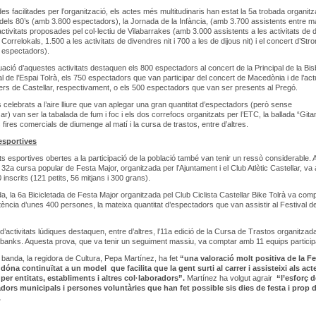
s facilitades per l’organització, els actes més multitudinaris han estat la 5a trobada organit
dels 80’s (amb 3.800 espectadors), la Jornada de la Infància, (amb 3.700 assistents entre ma
 activitats proposades pel col·lectiu de Vilabarrakes (amb 3.000 assistents a les activitats de 
l Correlokals, 1.500 a les activitats de divendres nit i 700 a les de dijous nit) i el concert d’St
 espectadors).
uació d’aquestes activitats destaquen els 800 espectadors al concert de la Principal de la Bisb
al de l’Espai Tolrà, els 750 espectadors que van participar del concert de Macedònia i de l’ac
lers de Castellar, respectivament, o els 500 espectadors que van ser presents al Pregó.
s celebrats a l’aire lliure que van aplegar una gran quantitat d’espectadors (però sense
ar) van ser la tabalada de fum i foc i els dos correfocs organitzats per l’ETC, la ballada “Gita
 fires comercials de diumenge al matí i la cursa de trastos, entre d’altres.
 esportives
ats esportives obertes a la participació de la població també van tenir un ressò considerable. A
 32a cursa popular de Festa Major, organitzada per l’Ajuntament i el Club Atlètic Castellar, va
inscrits (121 petits, 56 mitjans i 300 grans).
da, la 6a Bicicletada de Festa Major organitzada pel Club Ciclista Castellar Bike Tolrà va com
tència d’unes 400 persones, la mateixa quantitat d’espectadors que van assistir al Festival d
 d’activitats lúdiques destaquen, entre d’altres, l’11a edició de la Cursa de Trastos organitzad
ls4banks. Aquesta prova, que va tenir un seguiment massiu, va comptar amb 11 equips particip
 banda, la regidora de Cultura, Pepa Martínez, ha fet
“una valoració molt positiva de la F
dóna continuïtat a un model que facilita que la gent surti al carrer i assisteixi als act
per entitats, establiments i altres col·laboradors”.
Martínez ha volgut agrair
“l’esforç d
ladors municipals i persones voluntàries que han fet possible sis dies de festa i prop 
.