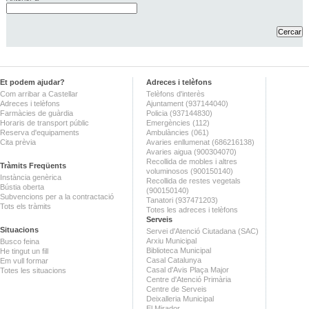
Et podem ajudar?
Adreces i telèfons
Com arribar a Castellar
Telèfons d'interès
Adreces i telèfons
Ajuntament (937144040)
Farmàcies de guàrdia
Policia (937144830)
Horaris de transport públic
Emergències (112)
Reserva d'equipaments
Ambulàncies (061)
Cita prèvia
Avaries enllumenat (686216138)
Avaries aigua (900304070)
Recollida de mobles i altres
Tràmits Freqüents
voluminosos (900150140)
Instància genèrica
Recollida de restes vegetals
Bústia oberta
(900150140)
Subvencions per a la contractació
Tanatori (937471203)
Tots els tràmits
Totes les adreces i telèfons
Serveis
Situacions
Servei d'Atenció Ciutadana (SAC)
Arxiu Municipal
Busco feina
Biblioteca Municipal
He tingut un fill
Casal Catalunya
Em vull formar
Casal d'Avis Plaça Major
Totes les situacions
Centre d'Atenció Primària
Centre de Serveis
Deixalleria Municipal
El Mirador