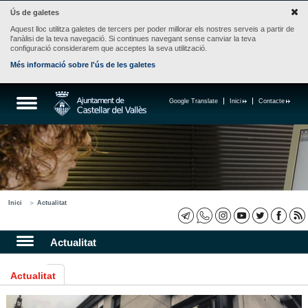
Ús de galetes
Aquest lloc utilitza galetes de tercers per poder millorar els nostres serveis a partir de
l'anàlisi de la teva navegació. Si continues navegant sense canviar la teva
configuració considerarem que acceptes la seva utilització.
Més informació sobre l'ús de les galetes
Google Translate
Inici
Contacte
Inici
Actualitat
Actualitat
Actualitat