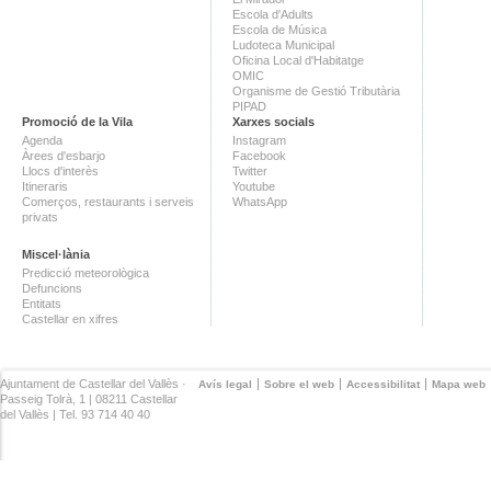
Escola d'Adults
Escola de Música
Ludoteca Municipal
Oficina Local d'Habitatge
OMIC
Organisme de Gestió Tributària
PIPAD
Promoció de la Vila
Xarxes socials
Agenda
Instagram
Àrees d'esbarjo
Facebook
Llocs d'interès
Twitter
Itineraris
Youtube
Comerços, restaurants i serveis
WhatsApp
privats
Miscel·lània
Predicció meteorològica
Defuncions
Entitats
Castellar en xifres
Ajuntament de Castellar del Vallès ·
Avís legal
Sobre el web
Accessibilitat
Mapa web
Passeig Tolrà, 1 | 08211 Castellar
del Vallès | Tel. 93 714 40 40