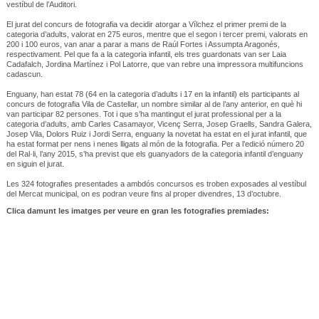
vestíbul de l’Auditori.
El jurat del concurs de fotografia va decidir atorgar a Vílchez el primer premi de la
categoria d’adults, valorat en 275 euros, mentre que el segon i tercer premi, valorats en
200 i 100 euros, van anar a parar a mans de Raúl Fortes i Assumpta Aragonés,
respectivament. Pel que fa a la categoria infantil, els tres guardonats van ser Laia
Cadafalch, Jordina Martínez i Pol Latorre, que van rebre una impressora multifuncions
cadascun.
Enguany, han estat 78 (64 en la categoria d’adults i 17 en la infantil) els participants al
concurs de fotografia Vila de Castellar, un nombre similar al de l’any anterior, en què hi
van participar 82 persones. Tot i que s’ha mantingut el jurat professional per a la
categoria d’adults, amb Carles Casamayor, Vicenç Serra, Josep Graells, Sandra Galera,
Josep Vila, Dolors Ruiz i Jordi Serra, enguany la novetat ha estat en el jurat infantil, que
ha estat format per nens i nenes lligats al món de la fotografia. Per a l’edició número 20
del Ral·li, l’any 2015, s’ha previst que els guanyadors de la categoria infantil d’enguany
en siguin el jurat.
Les 324 fotografies presentades a ambdós concursos es troben exposades al vestíbul
del Mercat municipal, on es podran veure fins al proper divendres, 13 d’octubre.
Clica damunt les imatges per veure en gran les fotografies premiades: