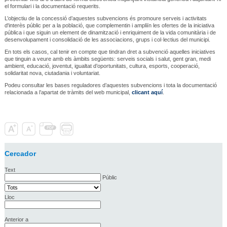
el formulari i la documentació requerits.
L’objectiu de la concessió d’aquestes subvencions és promoure serveis i activitats
d'interès públic per a la població, que complementin i ampliïn les ofertes de la iniciativa
pública i que siguin un element de dinamització i enriquiment de la vida comunitària i de
desenvolupament i consolidació de les associacions, grups i col·lectius del municipi.
En tots els casos, cal tenir en compte que tindran dret a subvenció aquelles iniciatives
que tinguin a veure amb els àmbits següents: serveis socials i salut, gent gran, medi
ambient, educació, joventut, igualtat d’oportunitats, cultura, esports, cooperació,
solidaritat nova, ciutadania i voluntariat.
Podeu consultar les bases reguladores d’aquestes subvencions i tota la documentació
relacionada a l’apartat de tràmits del web municipal,
clicant aquí
.
Cercador
Text
Públic
Lloc
Anterior a