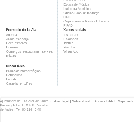
Escola d'Adults
Escola de Música
Ludoteca Municipal
Oficina Local d'Habitatge
OMIC
Organisme de Gestió Tributària
PIPAD
Promoció de la Vila
Xarxes socials
Agenda
Instagram
Àrees d'esbarjo
Facebook
Llocs d'interès
Twitter
Itineraris
Youtube
Comerços, restaurants i serveis
WhatsApp
privats
Miscel·lània
Predicció meteorològica
Defuncions
Entitats
Castellar en xifres
Ajuntament de Castellar del Vallès ·
Avís legal
Sobre el web
Accessibilitat
Mapa web
Passeig Tolrà, 1 | 08211 Castellar
del Vallès | Tel. 93 714 40 40