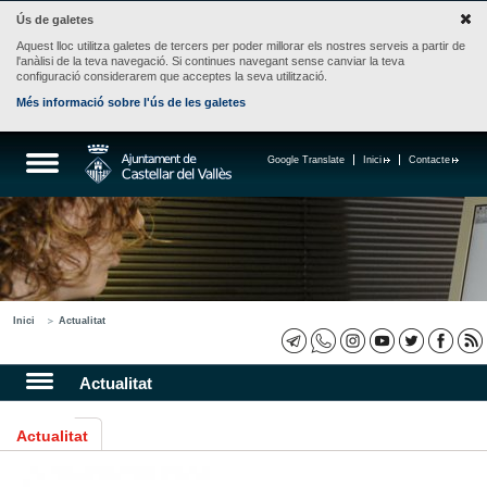
Ús de galetes
Aquest lloc utilitza galetes de tercers per poder millorar els nostres serveis a partir de
l'anàlisi de la teva navegació. Si continues navegant sense canviar la teva
configuració considerarem que acceptes la seva utilització.
Més informació sobre l'ús de les galetes
Google Translate
Inici
Contacte
Inici
Actualitat
Actualitat
Actualitat