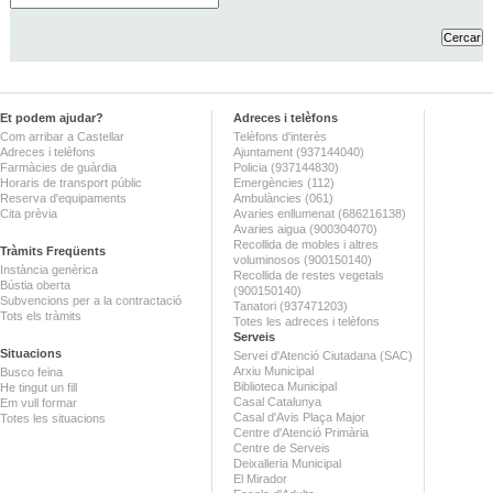
Et podem ajudar?
Adreces i telèfons
Com arribar a Castellar
Telèfons d'interès
Adreces i telèfons
Ajuntament (937144040)
Farmàcies de guàrdia
Policia (937144830)
Horaris de transport públic
Emergències (112)
Reserva d'equipaments
Ambulàncies (061)
Cita prèvia
Avaries enllumenat (686216138)
Avaries aigua (900304070)
Recollida de mobles i altres
Tràmits Freqüents
voluminosos (900150140)
Instància genèrica
Recollida de restes vegetals
Bústia oberta
(900150140)
Subvencions per a la contractació
Tanatori (937471203)
Tots els tràmits
Totes les adreces i telèfons
Serveis
Situacions
Servei d'Atenció Ciutadana (SAC)
Arxiu Municipal
Busco feina
Biblioteca Municipal
He tingut un fill
Casal Catalunya
Em vull formar
Casal d'Avis Plaça Major
Totes les situacions
Centre d'Atenció Primària
Centre de Serveis
Deixalleria Municipal
El Mirador