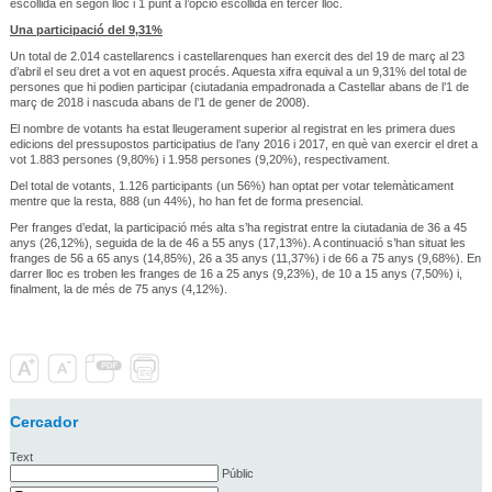
escollida en segon lloc i 1 punt a l’opció escollida en tercer lloc.
Una participació del 9,31%
Un total de 2.014 castellarencs i castellarenques han exercit des del 19 de març al 23
d’abril el seu dret a vot en aquest procés. Aquesta xifra equival a un 9,31% del total de
persones que hi podien participar (ciutadania empadronada a Castellar abans de l’1 de
març de 2018 i nascuda abans de l’1 de gener de 2008).
El nombre de votants ha estat lleugerament superior al registrat en les primera dues
edicions del pressupostos participatius de l’any 2016 i 2017, en què van exercir el dret a
vot 1.883 persones (9,80%) i 1.958 persones (9,20%), respectivament.
Del total de votants, 1.126 participants (un 56%) han optat per votar telemàticament
mentre que la resta, 888 (un 44%), ho han fet de forma presencial.
Per franges d’edat, la participació més alta s’ha registrat entre la ciutadania de 36 a 45
anys (26,12%), seguida de la de 46 a 55 anys (17,13%). A continuació s’han situat les
franges de 56 a 65 anys (14,85%), 26 a 35 anys (11,37%) i de 66 a 75 anys (9,68%). En
darrer lloc es troben les franges de 16 a 25 anys (9,23%), de 10 a 15 anys (7,50%) i,
finalment, la de més de 75 anys (4,12%).
Cercador
Text
Públic