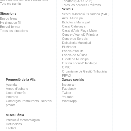
Tanatori (937471203)
Tots els tràmits
Totes les adreces i telèfons
Serveis
Situacions
Servei d'Atenció Ciutadana (SAC)
Arxiu Municipal
Busco feina
Biblioteca Municipal
He tingut un fill
Casal Catalunya
Em vull formar
Casal d'Avis Plaça Major
Totes les situacions
Centre d'Atenció Primària
Centre de Serveis
Deixalleria Municipal
El Mirador
Escola d'Adults
Escola de Música
Ludoteca Municipal
Oficina Local d'Habitatge
OMIC
Organisme de Gestió Tributària
PIPAD
Promoció de la Vila
Xarxes socials
Agenda
Instagram
Àrees d'esbarjo
Facebook
Llocs d'interès
Twitter
Itineraris
Youtube
Comerços, restaurants i serveis
WhatsApp
privats
Miscel·lània
Predicció meteorològica
Defuncions
Entitats