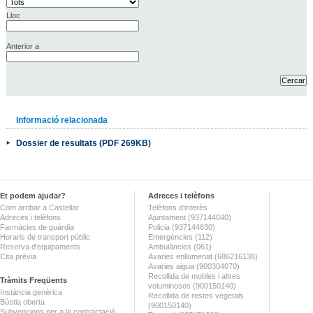
Lloc
Anterior a
Informació relacionada
Dossier de resultats (PDF 269KB)
Et podem ajudar?
Adreces i telèfons
Com arribar a Castellar
Telèfons d'interès
Adreces i telèfons
Ajuntament (937144040)
Farmàcies de guàrdia
Policia (937144830)
Horaris de transport públic
Emergències (112)
Reserva d'equipaments
Ambulàncies (061)
Cita prèvia
Avaries enllumenat (686216138)
Avaries aigua (900304070)
Recollida de mobles i altres
Tràmits Freqüents
voluminosos (900150140)
Instància genèrica
Recollida de restes vegetals
Bústia oberta
(900150140)
Subvencions per a la contractació