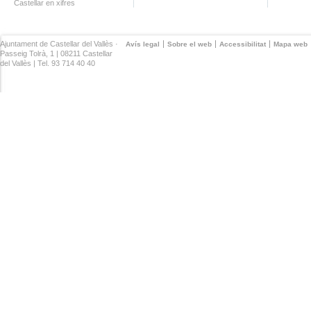
Castellar en xifres
Ajuntament de Castellar del Vallès ·
Avís legal
Sobre el web
Accessibilitat
Mapa web
Passeig Tolrà, 1 | 08211 Castellar
del Vallès | Tel. 93 714 40 40