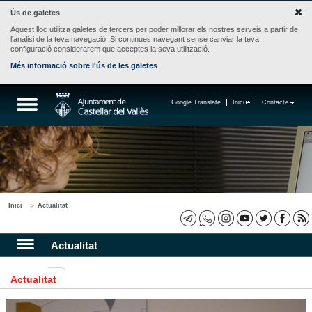
Ús de galetes
Aquest lloc utilitza galetes de tercers per poder millorar els nostres serveis a partir de
l'anàlisi de la teva navegació. Si continues navegant sense canviar la teva
configuració considerarem que acceptes la seva utilització.
Més informació sobre l'ús de les galetes
Google Translate
Inici
Contacte
Inici
Actualitat
Actualitat
Actualitat