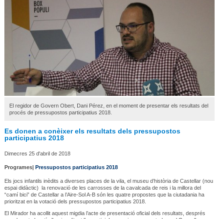
El regidor de Govern Obert, Dani Pérez, en el moment de presentar els resultats del
procés de pressupostos participatius 2018.
Es donen a conèixer els resultats dels pressupostos
participatius 2018
Dimecres 25 d'abril de 2018
Programes|
Pressupostos participatius 2018
Els jocs infantils inèdits a diverses places de la vila, el museu d’història de Castellar (nou
espai didàctic) la renovació de les carrosses de la cavalcada de reis i la millora del
“camí bici” de Castellar a l’Aire-Sol A-B són les quatre propostes que la ciutadania ha
prioritzat en la votació dels pressupostos participatius 2018.
El Mirador ha acollit aquest migdia l’acte de presentació oficial dels resultats, després