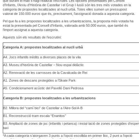
que durant el matí s’hagi realitzat l’escrutini. Les opcions presentades pel Consell
d’Infants, l’Arxiu d’Història de Castellar i el Grup I·lusió són les tres més votades en la
categoria de propostes localitzades al nucli urbà. Totes elles sumen un pressupost
valorat de 150.000 euros que és, precisament, l’assignació donada a aquesta categoria.
Pel que fa a les propostes localitzades a les urbanitzacions, la proposta més votada ha
estat la presentada pel Consell d’Infants, valorada amb 50.000 euros, que també és
l’import assignat a aquesta categoria.
Aquests són els resultats de l’escrutini:
Categoria A: propostes localitzades al nucli urbà
A4. Jocs infantils inèdits a diverses places de la vila
A3. Museu d’història de Castellar – Nou espai didàctic
A2. Renovació de les carrosses de la Cavalcada de Rei
A1. Zones de descans protegides a l’Skate Park
A5. Condicionament acústic del Pavelló Dani Pedrosa
Categoria B: propostes localitzades a les urbanitzacions
B2. Millora del “camí bici” de Castellar a l’Aire-Sol A-B
B1. Reconstrucció tram escala “Enanitos”
B3. Ampliació de zones de joc (infantils i petanca) i instal·lació de zones protegides d’esper
taxi
*A cada categoria s’atorgaven 3 punts a l’opció escollida en primer lloc, 2 punt a l’opció