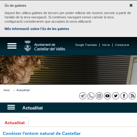
Ús de galetes
Aquest lloc utilitza galetes de tercers per poder millorar els nostres serveis a partir de
l'anàlisi de la teva navegació. Si continues navegant sense canviar la teva
configuració considerarem que acceptes la seva utilització.
Més informació sobre l'ús de les galetes
Google Translate
Inici
Contacte
Inici
Actualitat
Actualitat
Actualitat
Conèixer l'entorn natural de Castellar