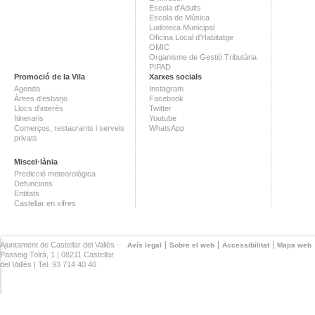
Escola d'Adults
Escola de Música
Ludoteca Municipal
Oficina Local d'Habitatge
OMIC
Organisme de Gestió Tributària
PIPAD
Promoció de la Vila
Xarxes socials
Agenda
Instagram
Àrees d'esbarjo
Facebook
Llocs d'interès
Twitter
Itineraris
Youtube
Comerços, restaurants i serveis
WhatsApp
privats
Miscel·lània
Predicció meteorològica
Defuncions
Entitats
Castellar en xifres
Ajuntament de Castellar del Vallès ·
Avís legal
Sobre el web
Accessibilitat
Mapa web
Passeig Tolrà, 1 | 08211 Castellar
del Vallès | Tel. 93 714 40 40