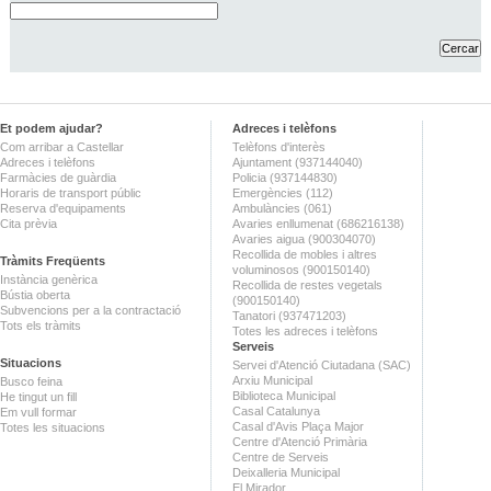
Et podem ajudar?
Adreces i telèfons
Com arribar a Castellar
Telèfons d'interès
Adreces i telèfons
Ajuntament (937144040)
Farmàcies de guàrdia
Policia (937144830)
Horaris de transport públic
Emergències (112)
Reserva d'equipaments
Ambulàncies (061)
Cita prèvia
Avaries enllumenat (686216138)
Avaries aigua (900304070)
Recollida de mobles i altres
Tràmits Freqüents
voluminosos (900150140)
Instància genèrica
Recollida de restes vegetals
Bústia oberta
(900150140)
Subvencions per a la contractació
Tanatori (937471203)
Tots els tràmits
Totes les adreces i telèfons
Serveis
Situacions
Servei d'Atenció Ciutadana (SAC)
Arxiu Municipal
Busco feina
Biblioteca Municipal
He tingut un fill
Casal Catalunya
Em vull formar
Casal d'Avis Plaça Major
Totes les situacions
Centre d'Atenció Primària
Centre de Serveis
Deixalleria Municipal
El Mirador