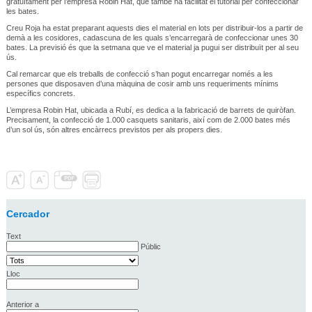
gratuïtament per l’empresa Robin Hat, que també ha facilitat el tutorial per confeccionar
les bates.
Creu Roja ha estat preparant aquests dies el material en lots per distribuir-los a partir de
demà a les cosidores, cadascuna de les quals s’encarregarà de confeccionar unes 30
bates. La previsió és que la setmana que ve el material ja pugui ser distribuït per al seu
ús.
Cal remarcar que els treballs de confecció s’han pogut encarregar només a les
persones que disposaven d’una màquina de cosir amb uns requeriments mínims
específics concrets.
L’empresa Robin Hat, ubicada a Rubí, es dedica a la fabricació de barrets de quiròfan.
Precisament, la confecció de 1.000 casquets sanitaris, així com de 2.000 bates més
d’un sol ús, són altres encàrrecs previstos per als propers dies.
Cercador
Text
Públic
Lloc
Anterior a