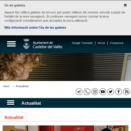
Ús de galetes
Aquest lloc utilitza galetes de tercers per poder millorar els nostres serveis a partir de
l'anàlisi de la teva navegació. Si continues navegant sense canviar la teva
configuració considerarem que acceptes la seva utilització.
Més informació sobre l'ús de les galetes
Google Translate
Inici
Contacte
Inici
Actualitat
Actualitat
Actualitat