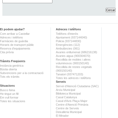
Et podem ajudar?
Adreces i telèfons
Com arribar a Castellar
Telèfons d'interès
Adreces i telèfons
Ajuntament (937144040)
Farmàcies de guàrdia
Policia (937144830)
Horaris de transport públic
Emergències (112)
Reserva d'equipaments
Ambulàncies (061)
Cita prèvia
Avaries enllumenat (686216138)
Avaries aigua (900304070)
Recollida de mobles i altres
Tràmits Freqüents
voluminosos (900150140)
Instància genèrica
Recollida de restes vegetals
Bústia oberta
(900150140)
Subvencions per a la contractació
Tanatori (937471203)
Tots els tràmits
Totes les adreces i telèfons
Serveis
Situacions
Servei d'Atenció Ciutadana (SAC)
Arxiu Municipal
Busco feina
Biblioteca Municipal
He tingut un fill
Casal Catalunya
Em vull formar
Casal d'Avis Plaça Major
Totes les situacions
Centre d'Atenció Primària
Centre de Serveis
Deixalleria Municipal
El Mirador