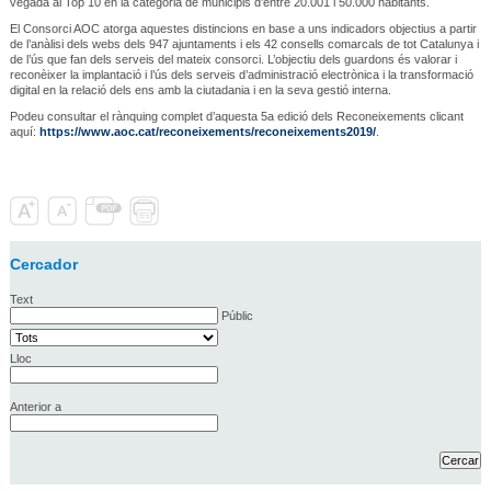
vegada al Top 10 en la categoria de municipis d’entre 20.001 i 50.000 habitants.
El Consorci AOC atorga aquestes distincions en base a uns indicadors objectius a partir
de l’anàlisi dels webs dels 947 ajuntaments i els 42 consells comarcals de tot Catalunya i
de l’ús que fan dels serveis del mateix consorci. L’objectiu dels guardons és valorar i
reconèixer la implantació i l’ús dels serveis d’administració electrònica i la transformació
digital en la relació dels ens amb la ciutadania i en la seva gestió interna.
Podeu consultar el rànquing complet d’aquesta 5a edició dels Reconeixements clicant
aquí:
https://www.aoc.cat/reconeixements/reconeixements2019/
.
Cercador
Text
Públic
Lloc
Anterior a