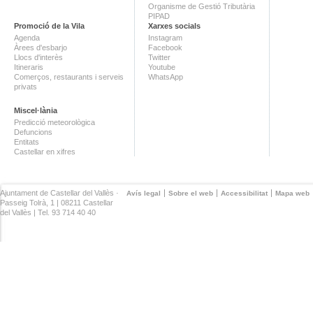
Organisme de Gestió Tributària
PIPAD
Promoció de la Vila
Xarxes socials
Agenda
Instagram
Àrees d'esbarjo
Facebook
Llocs d'interès
Twitter
Itineraris
Youtube
Comerços, restaurants i serveis
WhatsApp
privats
Miscel·lània
Predicció meteorològica
Defuncions
Entitats
Castellar en xifres
Ajuntament de Castellar del Vallès ·
Avís legal
Sobre el web
Accessibilitat
Mapa web
Passeig Tolrà, 1 | 08211 Castellar
del Vallès | Tel. 93 714 40 40