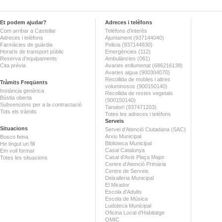
Et podem ajudar?
Adreces i telèfons
Com arribar a Castellar
Telèfons d'interès
Adreces i telèfons
Ajuntament (937144040)
Farmàcies de guàrdia
Policia (937144830)
Horaris de transport públic
Emergències (112)
Reserva d'equipaments
Ambulàncies (061)
Cita prèvia
Avaries enllumenat (686216138)
Avaries aigua (900304070)
Recollida de mobles i altres
Tràmits Freqüents
voluminosos (900150140)
Instància genèrica
Recollida de restes vegetals
Bústia oberta
(900150140)
Subvencions per a la contractació
Tanatori (937471203)
Tots els tràmits
Totes les adreces i telèfons
Serveis
Situacions
Servei d'Atenció Ciutadana (SAC)
Arxiu Municipal
Busco feina
Biblioteca Municipal
He tingut un fill
Casal Catalunya
Em vull formar
Casal d'Avis Plaça Major
Totes les situacions
Centre d'Atenció Primària
Centre de Serveis
Deixalleria Municipal
El Mirador
Escola d'Adults
Escola de Música
Ludoteca Municipal
Oficina Local d'Habitatge
OMIC