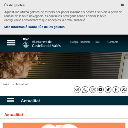
Ús de galetes
Aquest lloc utilitza galetes de tercers per poder millorar els nostres serveis a partir de
l'anàlisi de la teva navegació. Si continues navegant sense canviar la teva
configuració considerarem que acceptes la seva utilització.
Més informació sobre l'ús de les galetes
Google Translate
Inici
Contacte
Inici
Actualitat
Actualitat
Actualitat