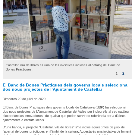
Castellar, vila de llibres és una de les iniciatives incloses al catàleg del Banc de
Bones Pràctiques.
2
1
El Banc de Bones Pràctiques dels governs locals selecciona
dos nous projectes de l’Ajuntament de Castellar
Dimecres 29 de juliol de 2020
El Banc de Bones Pràctiques dels governs locals de Catalunya (BBP) ha seleccionat
dos nous projectes de l’Ajuntament de Castellar del Vallès per incloure’ls al seu catàleg
d’experiències innovadores i de qualitat que poden servir de referència per a d’altres
ajuntaments o entitats locals.
D’una banda, el projecte “Castellar, vila de llibres” s’ha inclòs aquest mes de juliol de
l’apartat de bones pràctiques en l’àmbit de la cultura. Aquesta és una iniciativa de foment