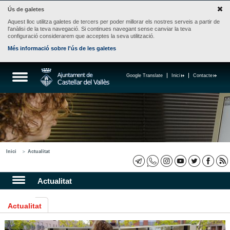
Ús de galetes
Aquest lloc utilitza galetes de tercers per poder millorar els nostres serveis a partir de
l'anàlisi de la teva navegació. Si continues navegant sense canviar la teva
configuració considerarem que acceptes la seva utilització.
Més informació sobre l'ús de les galetes
Google Translate
Inici
Contacte
Inici
Actualitat
Actualitat
Actualitat