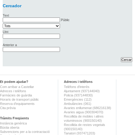
Cercador
Text
Públic
Lloc
Anterior a
Et podem ajudar?
Adreces i telèfons
Com arribar a Castellar
Telèfons d'interès
Adreces i telèfons
Ajuntament (937144040)
Farmàcies de guàrdia
Policia (937144830)
Horaris de transport públic
Emergències (112)
Reserva d'equipaments
Ambulàncies (061)
Cita prèvia
Avaries enllumenat (686216138)
Avaries aigua (900304070)
Recollida de mobles i altres
Tràmits Freqüents
voluminosos (900150140)
Instància genèrica
Recollida de restes vegetals
Bústia oberta
(900150140)
Subvencions per a la contractació
Tanatori (937471203)