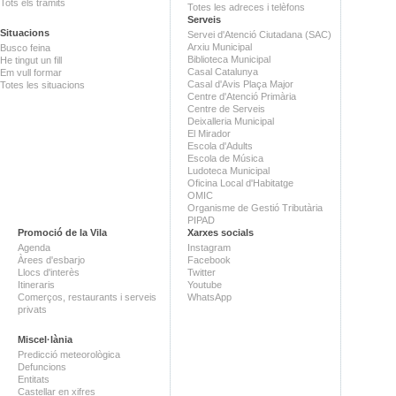
Tots els tràmits
Totes les adreces i telèfons
Serveis
Situacions
Servei d'Atenció Ciutadana (SAC)
Arxiu Municipal
Busco feina
Biblioteca Municipal
He tingut un fill
Casal Catalunya
Em vull formar
Casal d'Avis Plaça Major
Totes les situacions
Centre d'Atenció Primària
Centre de Serveis
Deixalleria Municipal
El Mirador
Escola d'Adults
Escola de Música
Ludoteca Municipal
Oficina Local d'Habitatge
OMIC
Organisme de Gestió Tributària
PIPAD
Promoció de la Vila
Xarxes socials
Agenda
Instagram
Àrees d'esbarjo
Facebook
Llocs d'interès
Twitter
Itineraris
Youtube
Comerços, restaurants i serveis
WhatsApp
privats
Miscel·lània
Predicció meteorològica
Defuncions
Entitats
Castellar en xifres