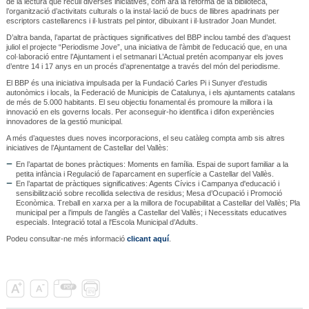
de la lectura que recull diverses iniciatives, com ara la reforma de la biblioteca,
l’organització d’activitats culturals o la instal·lació de bucs de llibres apadrinats per
escriptors castellarencs i il·lustrats pel pintor, dibuixant i il·lustrador Joan Mundet.
D’altra banda, l’apartat de pràctiques significatives del BBP inclou també des d’aquest
juliol el projecte “Periodisme Jove”, una iniciativa de l’àmbit de l’educació que, en una
col·laboració entre l’Ajuntament i el setmanari L’Actual pretén acompanyar els joves
d’entre 14 i 17 anys en un procés d’aprenentatge a través del món del periodisme.
El BBP és una iniciativa impulsada per la Fundació Carles Pi i Sunyer d'estudis
autonòmics i locals, la Federació de Municipis de Catalunya, i els ajuntaments catalans
de més de 5.000 habitants. El seu objectiu fonamental és promoure la millora i la
innovació en els governs locals. Per aconseguir-ho identifica i difon experiències
innovadores de la gestió municipal.
A més d’aquestes dues noves incorporacions, el seu catàleg compta amb sis altres
iniciatives de l’Ajuntament de Castellar del Vallès:
En l’apartat de bones pràctiques: Moments en família. Espai de suport familiar a la
petita infància i Regulació de l’aparcament en superfície a Castellar del Vallès.
En l’apartat de pràctiques significatives: Agents Cívics i Campanya d'educació i
sensibilització sobre recollida selectiva de residus; Mesa d’Ocupació i Promoció
Econòmica. Treball en xarxa per a la millora de l'ocupabilitat a Castellar del Vallès; Pla
municipal per a l’impuls de l’anglès a Castellar del Vallès; i Necessitats educatives
especials. Integració total a l'Escola Municipal d’Adults.
Podeu consultar-ne més informació
clicant aquí
.