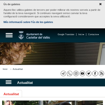
Ús de galetes
Aquest lloc utilitza galetes de tercers per poder millorar els nostres serveis a partir de
l'anàlisi de la teva navegació. Si continues navegant sense canviar la teva
configuració considerarem que acceptes la seva utilització.
Més informació sobre l'ús de les galetes
Google Translate
Inici
Contacte
Inici
Actualitat
Actualitat
Actualitat