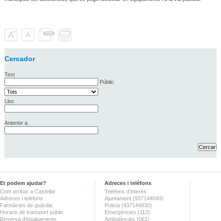
Cercador
Text
Públic
Lloc
Anterior a
Et podem ajudar?
Adreces i telèfons
Com arribar a Castellar
Telèfons d'interès
Adreces i telèfons
Ajuntament (937144040)
Farmàcies de guàrdia
Policia (937144830)
Horaris de transport públic
Emergències (112)
Reserva d'equipaments
Ambulàncies (061)