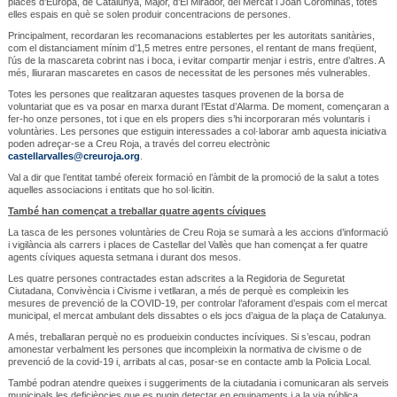
places d’Europa, de Catalunya, Major, d’El Mirador, del Mercat i Joan Corominas, totes
elles espais en què se solen produir concentracions de persones.
Principalment, recordaran les recomanacions establertes per les autoritats sanitàries,
com el distanciament mínim d’1,5 metres entre persones, el rentant de mans freqüent,
l’ús de la mascareta cobrint nas i boca, i evitar compartir menjar i estris, entre d’altres. A
més, lliuraran mascaretes en casos de necessitat de les persones més vulnerables.
Totes les persones que realitzaran aquestes tasques provenen de la borsa de
voluntariat que es va posar en marxa durant l’Estat d’Alarma. De moment, començaran a
fer-ho onze persones, tot i que en els propers dies s’hi incorporaran més voluntaris i
voluntàries. Les persones que estiguin interessades a col·laborar amb aquesta iniciativa
poden adreçar-se a Creu Roja, a través del correu electrònic
castellarvalles@creuroja.org
.
Val a dir que l’entitat també ofereix formació en l’àmbit de la promoció de la salut a totes
aquelles associacions i entitats que ho sol·licitin.
També han començat a treballar quatre agents cíviques
La tasca de les persones voluntàries de Creu Roja se sumarà a les accions d’informació
i vigilància als carrers i places de Castellar del Vallès que han començat a fer quatre
agents cíviques aquesta setmana i durant dos mesos.
Les quatre persones contractades estan adscrites a la Regidoria de Seguretat
Ciutadana, Convivència i Civisme i vetllaran, a més de perquè es compleixin les
mesures de prevenció de la COVID-19, per controlar l’aforament d’espais com el mercat
municipal, el mercat ambulant dels dissabtes o els jocs d’aigua de la plaça de Catalunya.
A més, treballaran perquè no es produeixin conductes incíviques. Si s’escau, podran
amonestar verbalment les persones que incompleixin la normativa de civisme o de
prevenció de la covid-19 i, arribats al cas, posar-se en contacte amb la Policia Local.
També podran atendre queixes i suggeriments de la ciutadania i comunicaran als serveis
municipals les deficiències que es pugin detectar en equipaments i a la via pública.