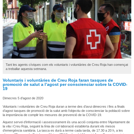
Tant les agents cíviques com els voluntaris i voluntàries de Creu Roja han començat
a treballar aquesta setmana.
Voluntaris i voluntàries de Creu Roja faran tasques de
promoció de salut a l’agost per conscienciar sobre la COVID-
19
Dimecres 5 d'agost de 2020
Voluntaris i voluntàries de Creu Roja duran a terme des d’avui dimecres i fins a finals
d’agost tasques de promoció de la salut amb l’objectiu de conscienciar la població sobre
la importància de complir les mesures de prevenció de la COVID-19.
Aquest servei d’informació i assessorament és una acció conjunta entre l’Ajuntament de
la vila i Creu Roja, seguint la línia de col·laboració establerta durant els mesos
d’emergència sanitària. La tasca es durà a terme cada tarda, de 17.30 a 20 h, a les