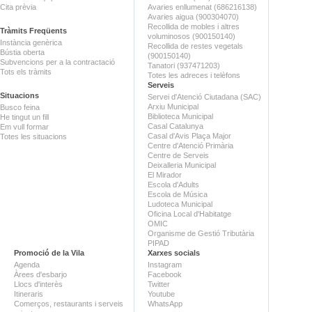
Cita prèvia
Avaries enllumenat (686216138)
Avaries aigua (900304070)
Recollida de mobles i altres
Tràmits Freqüents
voluminosos (900150140)
Instància genèrica
Recollida de restes vegetals
Bústia oberta
(900150140)
Subvencions per a la contractació
Tanatori (937471203)
Tots els tràmits
Totes les adreces i telèfons
Serveis
Situacions
Servei d'Atenció Ciutadana (SAC)
Arxiu Municipal
Busco feina
Biblioteca Municipal
He tingut un fill
Casal Catalunya
Em vull formar
Casal d'Avis Plaça Major
Totes les situacions
Centre d'Atenció Primària
Centre de Serveis
Deixalleria Municipal
El Mirador
Escola d'Adults
Escola de Música
Ludoteca Municipal
Oficina Local d'Habitatge
OMIC
Organisme de Gestió Tributària
PIPAD
Promoció de la Vila
Xarxes socials
Agenda
Instagram
Àrees d'esbarjo
Facebook
Llocs d'interès
Twitter
Itineraris
Youtube
Comerços, restaurants i serveis
WhatsApp