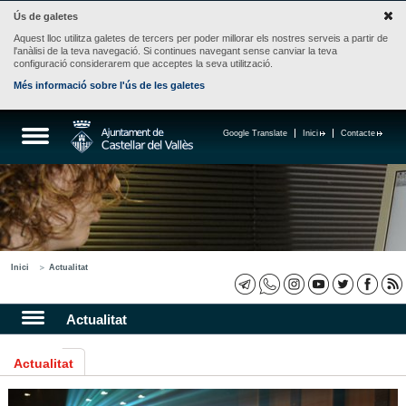
Ús de galetes
Aquest lloc utilitza galetes de tercers per poder millorar els nostres serveis a partir de
l'anàlisi de la teva navegació. Si continues navegant sense canviar la teva
configuració considerarem que acceptes la seva utilització.
Més informació sobre l'ús de les galetes
Google Translate
Inici
Contacte
Inici
Actualitat
Actualitat
Actualitat