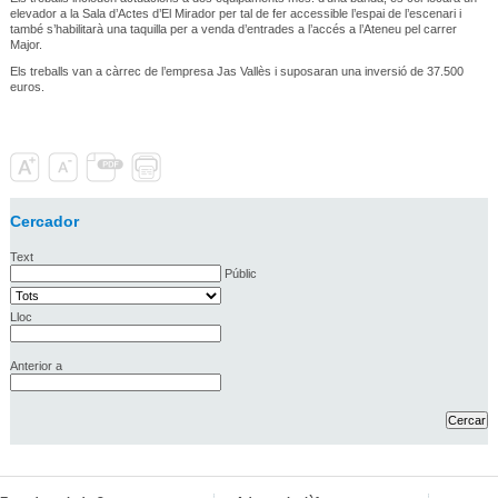
elevador a la Sala d’Actes d’El Mirador per tal de fer accessible l’espai de l’escenari i
també s’habilitarà una taquilla per a venda d’entrades a l’accés a l’Ateneu pel carrer
Major.
Els treballs van a càrrec de l’empresa Jas Vallès i suposaran una inversió de 37.500
euros.
Cercador
Text
Públic
Lloc
Anterior a