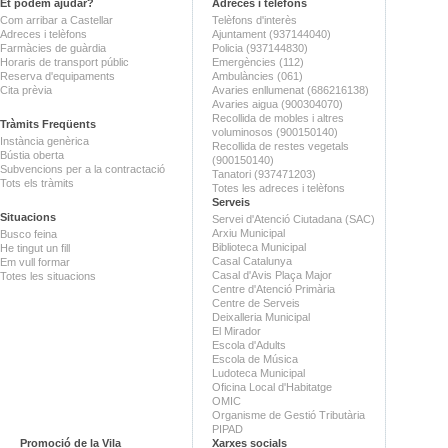
Et podem ajudar?
Adreces i telèfons
Com arribar a Castellar
Telèfons d'interès
Adreces i telèfons
Ajuntament (937144040)
Farmàcies de guàrdia
Policia (937144830)
Horaris de transport públic
Emergències (112)
Reserva d'equipaments
Ambulàncies (061)
Cita prèvia
Avaries enllumenat (686216138)
Avaries aigua (900304070)
Recollida de mobles i altres
Tràmits Freqüents
voluminosos (900150140)
Instància genèrica
Recollida de restes vegetals
Bústia oberta
(900150140)
Subvencions per a la contractació
Tanatori (937471203)
Tots els tràmits
Totes les adreces i telèfons
Serveis
Situacions
Servei d'Atenció Ciutadana (SAC)
Arxiu Municipal
Busco feina
Biblioteca Municipal
He tingut un fill
Casal Catalunya
Em vull formar
Casal d'Avis Plaça Major
Totes les situacions
Centre d'Atenció Primària
Centre de Serveis
Deixalleria Municipal
El Mirador
Escola d'Adults
Escola de Música
Ludoteca Municipal
Oficina Local d'Habitatge
OMIC
Organisme de Gestió Tributària
PIPAD
Promoció de la Vila
Xarxes socials