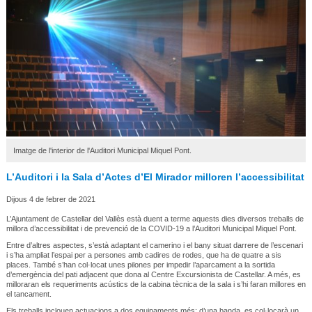
Imatge de l'interior de l'Auditori Municipal Miquel Pont.
L’Auditori i la Sala d’Actes d’El Mirador milloren l’accessibilitat
Dijous 4 de febrer de 2021
L’Ajuntament de Castellar del Vallès està duent a terme aquests dies diversos treballs de
millora d’accessibilitat i de prevenció de la COVID-19 a l’Auditori Municipal Miquel Pont.
Entre d’altres aspectes, s’està adaptant el camerino i el bany situat darrere de l’escenari
i s’ha ampliat l’espai per a persones amb cadires de rodes, que ha de quatre a sis
places. També s’han col·locat unes pilones per impedir l’aparcament a la sortida
d’emergència del pati adjacent que dona al Centre Excursionista de Castellar. A més, es
milloraran els requeriments acústics de la cabina tècnica de la sala i s’hi faran millores en
el tancament.
Els treballs inclouen actuacions a dos equipaments més: d’una banda, es col·locarà un