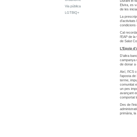
Durant el W
Elvira, es 
Via pública
de les inic
LGTBIQ+
La prescrip
d’activitats
condicions 
Cal recordar
l’EAP de la
de Salut Co
L’Equip d’
D’altra ban
campanya #I
de donar a 
Així, l’ICS
l’aposta de 
terme, impu
comunitat e
un pes impo
avançant en
comportat 
Des de l’ini
administrat
primària, la 