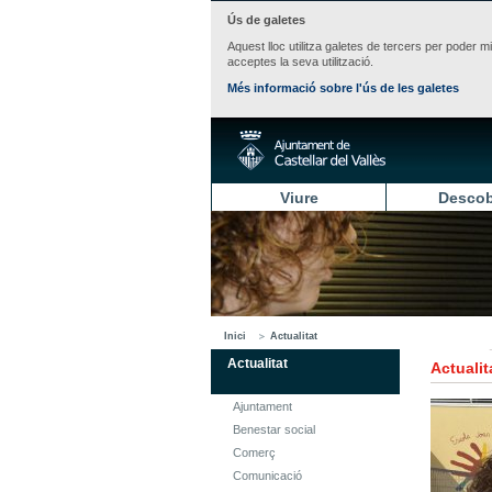
Ús de galetes
Aquest lloc utilitza galetes de tercers per poder m
acceptes la seva utilització.
Més informació sobre l'ús de les galetes
Viure
Descob
Inici
Actualitat
Actualitat
Actualit
Ajuntament
Benestar social
Comerç
Comunicació