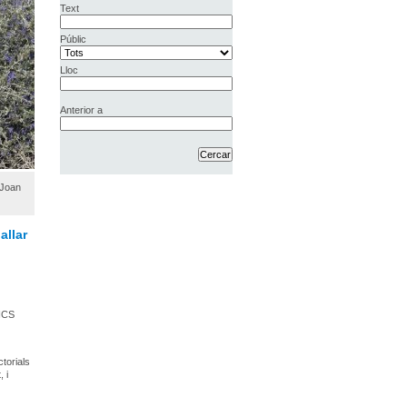
Text
Públic
Lloc
Anterior a
 Joan
allar
’ICS
torials
 i