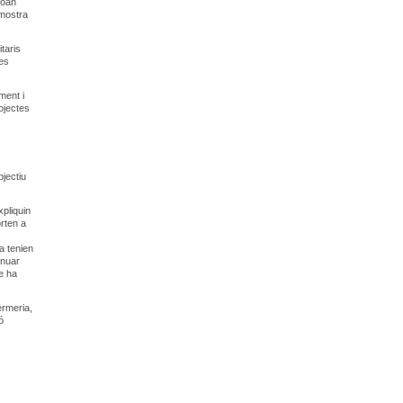
Joan
 mostra
taris
les
ment i
ojectes
bjectiu
xpliquin
orten a
a tenien
inuar
ue ha
ermeria,
ó