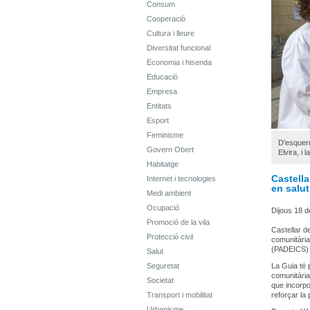
Consum
Cooperació
Cultura i lleure
Diversitat funcional
Economia i hisenda
Educació
Empresa
Entitats
Esport
Feminisme
D'esquerr
Govern Obert
Elvira, i 
Habitatge
Castella
Internet i tecnologies
en salu
Medi ambient
Ocupació
Dijous 18 d
Promoció de la vila
Castellar d
Protecció civil
comunitària
(PADEICS) d
Salut
Seguretat
La Guia té 
comunitària
Societat
que incorpor
Transport i mobilitat
reforçar la
Urbanisme