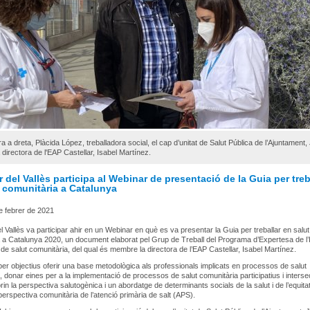
a a dreta, Plàcida López, treballadora social, el cap d’unitat de Salut Pública de l’Ajuntament,
la directora de l'EAP Castellar, Isabel Martínez.
r del Vallès participa al Webinar de presentació de la Guia per treb
t comunitària a Catalunya
e febrer de 2021
el Vallès va participar ahir en un Webinar en què es va presentar la Guia per treballar en salut
 a Catalunya 2020, un document elaborat pel Grup de Treball del Programa d’Expertesa de l
e salut comunitària, del qual és membre la directora de l’EAP Castellar, Isabel Martínez.
per objectius oferir una base metodològica als professionals implicats en processos de salut
, donar eines per a la implementació de processos de salut comunitària participatius i intersec
in la perspectiva salutogènica i un abordatge de determinants socials de la salut i de l’equitat,
 perspectiva comunitària de l’atenció primària de salt (APS).