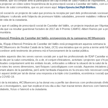
ebinar, que va comptar amb la participació del cap d’unitat de Salut Pública de l’Ajuntament, 
va projectar un vídeo sobre l’experiència de la prescripció social a Castellar del Vallès, com a
iatives de salut comunitària, que es pot veure aquí:
https://youtu.be/Jfq8-BtbNos
.
ció social és un projecte de salut que promou la recepta per part dels professionals sociosani
 lúdiques i culturals amb l’objectiu de promoure hàbits saludables, prevenir malalties i millorar 
de vida de la ciutadania.
 que el catàleg de prescripció social de Castellar del Vallès, un projecte impulsat per l’Ajunta
 vila que va resultar guardonat l’octubre de 2017 als II Premis CAMFiC-Albert Ramos per a pr
munitària.
Atenció Primària de Castellar del Vallès, protagonista de la campanya #ICSfluencers
da, l’Equip d’Atenció Primària de Castellar del Vallès està protagonitzant aquesta setmana la
CSfluencers de l’Institut Català de la Salut, (ICS) una iniciativa que es porta a terme amb l’o
conèixer amb testimonis de primera mà el funcionament de la sanitat pública.
 cedeix aquests dies les seves xarxes socials per a què les professionals de l’EAP Castellar e
la vila per la salut comunitària, és a dir, el conjunt d’iniciatives, activitats i projectes que s’hi p
lsades conjuntament amb les entitats locals, enfocades a millorar la situació de la salut de la
n totes les seves dimensions, tant físiques i psicològiques com socials. Aquestes iniciatives j
rtant abans de la pandèmia, però amb l’arribada d’aquesta es fa encara més necessari cont
 aquest àmbit per tal de donar una resposta a la triple crisi (sanitària, econòmica i social) q
la COVID-19.
ci de la iniciativa, #ICSfluencers ja ha donat veu a perfils tan diversos com professionals d’inf
ius o investigadors, que han explicat el seu dia a dia i han tractat temes diversos com l’atenci
diabetis, l’ictus o l’atenció a la ciutadania.