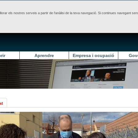
illorar els nostres serveis a partir de l'anàlisi de la teva navegació. Si continues navegant 
rir
Aprendre
Empresa i ocupació
Gov
at