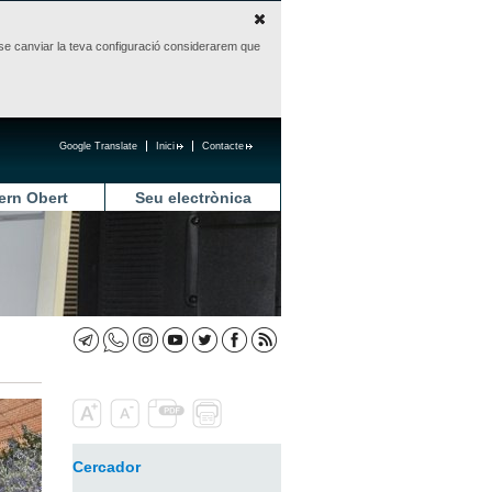
sense canviar la teva configuració considerarem que
Google Translate
Inici
Contacte
ern Obert
Seu electrònica
Cercador