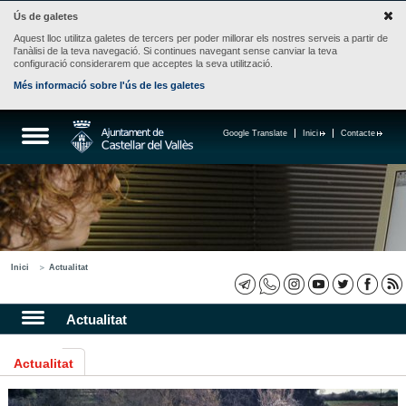
Ús de galetes
Aquest lloc utilitza galetes de tercers per poder millorar els nostres serveis a partir de
l'anàlisi de la teva navegació. Si continues navegant sense canviar la teva
configuració considerarem que acceptes la seva utilització.
Més informació sobre l'ús de les galetes
Google Translate
Inici
Contacte
Inici
Actualitat
Actualitat
Actualitat