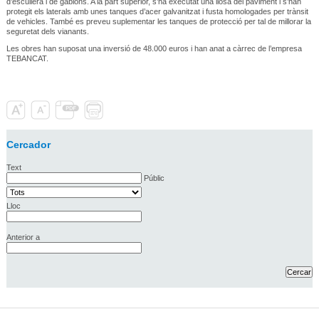
d’escullera i de gabions. A la part superior, s’ha executat una llosa del paviment i s’han
protegit els laterals amb unes tanques d’acer galvanitzat i fusta homologades per trànsit
de vehicles. També es preveu suplementar les tanques de protecció per tal de millorar la
seguretat dels vianants.
Les obres han suposat una inversió de 48.000 euros i han anat a càrrec de l’empresa
TEBANCAT.
Cercador
Text
Públic
Lloc
Anterior a