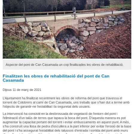
Aspecte del pont de Can Casamada un cop finalitzades les obres de rehabilitació.
Finalitzen les obres de rehabilitació del pont de Can
Casamada
Dijous 11 de març de 2021
L’Ajuntament ha finalitzat recentment les obres de reforma del pont que travessa el
torrent de Colobrers al camí de Can Casamada, uns treballs que s’han dut a terme amb
l’objectiu de garantir-ne l’estabilitat i la seguretat dels usuaris.
La intervenció ha consistit en la desbrossada de vegetació de l’entorn del pont i
l’eliminació d’un talús de terres que tapava la boca del pont. D’aquesta manera es pot
augmentar la capacitat portant del torrent i evitar embussaments en aquest punt. A més,
s’ha construït una llosa de pedra d’escullera a la part inferior per evitar l’erosió de la base
del pont i s’ha assegurat l’estabilitat dels talussos d’entrada i sortida del pont amb murs