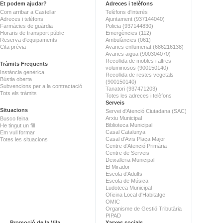
Et podem ajudar?
Adreces i telèfons
Com arribar a Castellar
Telèfons d'interès
Adreces i telèfons
Ajuntament (937144040)
Farmàcies de guàrdia
Policia (937144830)
Horaris de transport públic
Emergències (112)
Reserva d'equipaments
Ambulàncies (061)
Cita prèvia
Avaries enllumenat (686216138)
Avaries aigua (900304070)
Recollida de mobles i altres
Tràmits Freqüents
voluminosos (900150140)
Instància genèrica
Recollida de restes vegetals
Bústia oberta
(900150140)
Subvencions per a la contractació
Tanatori (937471203)
Tots els tràmits
Totes les adreces i telèfons
Serveis
Situacions
Servei d'Atenció Ciutadana (SAC)
Arxiu Municipal
Busco feina
Biblioteca Municipal
He tingut un fill
Casal Catalunya
Em vull formar
Casal d'Avis Plaça Major
Totes les situacions
Centre d'Atenció Primària
Centre de Serveis
Deixalleria Municipal
El Mirador
Escola d'Adults
Escola de Música
Ludoteca Municipal
Oficina Local d'Habitatge
OMIC
Organisme de Gestió Tributària
PIPAD
Promoció de la Vila
Xarxes socials