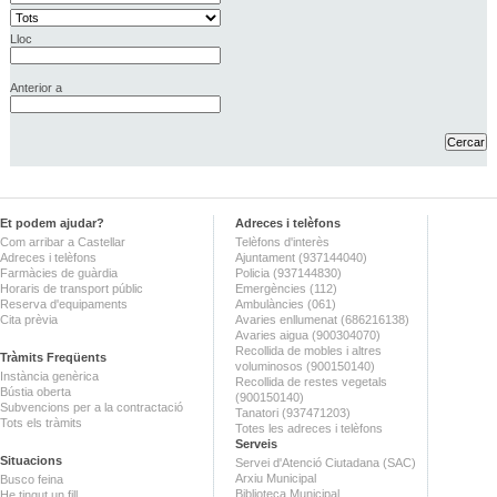
Lloc
Anterior a
Et podem ajudar?
Adreces i telèfons
Com arribar a Castellar
Telèfons d'interès
Adreces i telèfons
Ajuntament (937144040)
Farmàcies de guàrdia
Policia (937144830)
Horaris de transport públic
Emergències (112)
Reserva d'equipaments
Ambulàncies (061)
Cita prèvia
Avaries enllumenat (686216138)
Avaries aigua (900304070)
Recollida de mobles i altres
Tràmits Freqüents
voluminosos (900150140)
Instància genèrica
Recollida de restes vegetals
Bústia oberta
(900150140)
Subvencions per a la contractació
Tanatori (937471203)
Tots els tràmits
Totes les adreces i telèfons
Serveis
Situacions
Servei d'Atenció Ciutadana (SAC)
Arxiu Municipal
Busco feina
Biblioteca Municipal
He tingut un fill