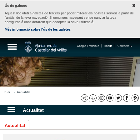
Ús de galetes
Aquest lloc utilitza galetes de tercers per poder millorar els nostres serveis a partir de
l'anàlisi de la teva navegació. Si continues navegant sense canviar la teva
configuració considerarem que acceptes la seva utilització.
Més informació sobre l'ús de les galetes
Google Translate
Inici
Contacte
Inici
Actualitat
Actualitat
Actualitat