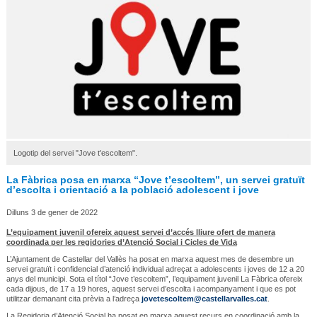
Logotip del servei "Jove t'escoltem".
La Fàbrica posa en marxa “Jove t’escoltem”, un servei gratuït
d’escolta i orientació a la població adolescent i jove
Dilluns 3 de gener de 2022
L’equipament juvenil ofereix aquest servei d’accés lliure ofert de manera
coordinada per les regidories d’Atenció Social i Cicles de Vida
L’Ajuntament de Castellar del Vallès ha posat en marxa aquest mes de desembre un
servei gratuït i confidencial d’atenció individual adreçat a adolescents i joves de 12 a 20
anys del municipi. Sota el títol “Jove t’escoltem”, l’equipament juvenil La Fàbrica ofereix
cada dijous, de 17 a 19 hores, aquest servei d’escolta i acompanyament i que es pot
utilitzar demanant cita prèvia a l’adreça
jovetescoltem@castellarvalles.cat
.
La Regidoria d’Atenció Social ha posat en marxa aquest recurs en coordinació amb la