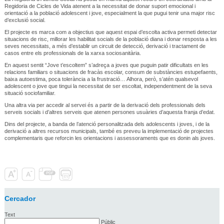
Regidoria de Cicles de Vida atenent a la necessitat de donar suport emocional i
orientació a la població adolescent i jove, especialment la que pugui tenir una major risc
d’exclusió social.
El projecte es marca com a objectius que aquest espai d’escolta activa permeti detectar
situacions de risc, millorar les habilitat socials de la població diana i donar resposta a les
seves necessitats, a més d’establir un circuit de detecció, derivació i tractament de
casos entre els professionals de la xarxa sociosanitària.
En aquest sentit “Jove t’escoltem” s’adreça a joves que puguin patir dificultats en les
relacions familiars o situacions de fracàs escolar, consum de substàncies estupefaents,
baixa autoestima, poca tolerància a la frustració… Alhora, però, s’atén qualsevol
adolescent o jove que tingui la necessitat de ser escoltat, independentment de la seva
situació sociofamiliar.
Una altra via per accedir al servei és a partir de la derivació dels professionals dels
serveis socials i d’altres serveis que atenen persones usuàries d’aquesta franja d’edat.
Dins del projecte, a banda de l’atenció personalitzada dels adolescents i joves, i de la
derivació a altres recursos municipals, també es preveu la implementació de projectes
complementaris que reforcin les orientacions i assessoraments que es donin als joves.
Cercador
Text
Públic