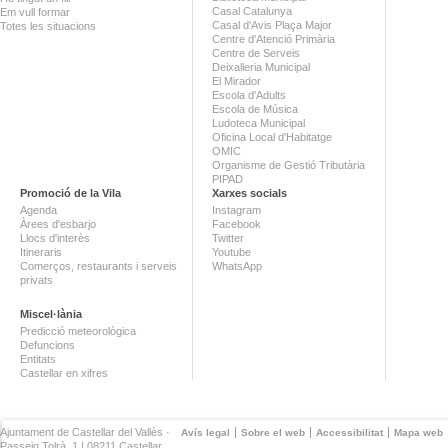
Casal Catalunya
Em vull formar
Casal d'Avis Plaça Major
Totes les situacions
Centre d'Atenció Primària
Centre de Serveis
Deixalleria Municipal
El Mirador
Escola d'Adults
Escola de Música
Ludoteca Municipal
Oficina Local d'Habitatge
OMIC
Organisme de Gestió Tributària
PIPAD
Promoció de la Vila
Xarxes socials
Agenda
Instagram
Àrees d'esbarjo
Facebook
Llocs d'interès
Twitter
Itineraris
Youtube
Comerços, restaurants i serveis
WhatsApp
privats
Miscel·lània
Predicció meteorològica
Defuncions
Entitats
Castellar en xifres
Ajuntament de Castellar del Vallès ·
Avís legal
Sobre el web
Accessibilitat
Mapa web
Passeig Tolrà, 1 | 08211 Castellar