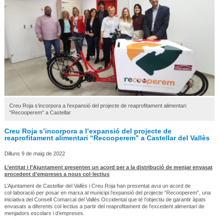
Creu Roja s’incorpora a l’expansió del projecte de reaprofitament alimentari
“Recooperem” a Castellar
Creu Roja s’incorpora a l’expansió del projecte de
reaprofitament alimentari “Recooperem” a Castellar del Vallès
Dilluns 9 de maig de 2022
L’entitat i l’Ajuntament presenten un acord per a la distribució de menjar envasat
procedent d’empreses a nous col·lectius
L’Ajuntament de Castellar del Vallès i Creu Roja han presentat avui un acord de
col·laboració per posar en marxa al municipi l’expansió del projecte “Recooperem”, una
iniciativa del Consell Comarcal del Vallès Occidental que té l’objectiu de garantir àpats
envasats a diferents col·lectius a partir del reaprofitament de l’excedent alimentari de
menjadors escolars i d’empreses.