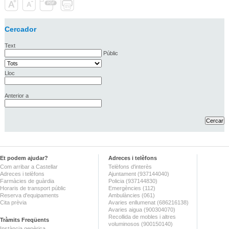
Cercador
Text
Públic
Lloc
Anterior a
Et podem ajudar?
Adreces i telèfons
Com arribar a Castellar
Telèfons d'interès
Adreces i telèfons
Ajuntament (937144040)
Farmàcies de guàrdia
Policia (937144830)
Horaris de transport públic
Emergències (112)
Reserva d'equipaments
Ambulàncies (061)
Cita prèvia
Avaries enllumenat (686216138)
Avaries aigua (900304070)
Recollida de mobles i altres
Tràmits Freqüents
voluminosos (900150140)
Instància genèrica