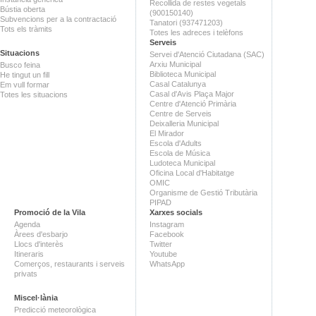
Recollida de restes vegetals
Bústia oberta
(900150140)
Subvencions per a la contractació
Tanatori (937471203)
Tots els tràmits
Totes les adreces i telèfons
Serveis
Situacions
Servei d'Atenció Ciutadana (SAC)
Arxiu Municipal
Busco feina
Biblioteca Municipal
He tingut un fill
Casal Catalunya
Em vull formar
Casal d'Avis Plaça Major
Totes les situacions
Centre d'Atenció Primària
Centre de Serveis
Deixalleria Municipal
El Mirador
Escola d'Adults
Escola de Música
Ludoteca Municipal
Oficina Local d'Habitatge
OMIC
Organisme de Gestió Tributària
PIPAD
Promoció de la Vila
Xarxes socials
Agenda
Instagram
Àrees d'esbarjo
Facebook
Llocs d'interès
Twitter
Itineraris
Youtube
Comerços, restaurants i serveis
WhatsApp
privats
Miscel·lània
Predicció meteorològica