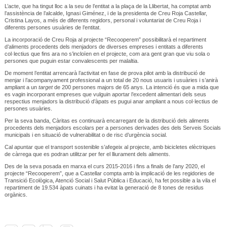
L’acte, que ha tingut lloc a la seu de l’entitat a la plaça de la Llibertat, ha comptat amb
l’assistència de l’alcalde, Ignasi Giménez, i de la presidenta de Creu Roja Castellar,
Cristina Layos, a més de diferents regidors, personal i voluntariat de Creu Roja i
diferents persones usuàries de l’entitat.
La incorporació de Creu Roja al projecte “Recooperem” possibilitarà el repartiment
d’aliments procedents dels menjadors de diverses empreses i entitats a diferents
col·lectius que fins ara no s’incloïen en el projecte, com ara gent gran que viu sola o
persones que puguin estar convalescents per malaltia.
De moment l’entitat arrencarà l’activitat en fase de prova pilot amb la distribució de
menjar i l’acompanyament professional a un total de 20 nous usuaris i usuàries i s’anirà
ampliant a un
target
de 200 persones majors de 65 anys. La intenció és que a mida que
es vagin incorporant empreses que vulguin aportar l’excedent alimentari dels seus
respectius menjadors la distribució d’àpats es pugui anar ampliant a nous col·lectius de
persones usuàries.
Per la seva banda, Càritas es continuarà encarregant de la distribució dels aliments
procedents dels menjadors escolars per a persones derivades des dels Serveis Socials
municipals i en situació de vulnerabilitat o de risc d’urgència social.
Cal apuntar que el transport sostenible s’afegeix al projecte, amb bicicletes elèctriques
de càrrega que es podran utilitzar per fer el lliurament dels aliments.
Des de la seva posada en marxa el curs 2015-2016 i fins a finals de l’any 2020, el
projecte “Recooperem”, que a Castellar compta amb la implicació de les regidories de
Transició Ecològica, Atenció Social i Salut Pública i Educació, ha fet possible a la vila el
repartiment de 19.534 àpats cuinats i ha evitat la generació de 8 tones de residus
orgànics.