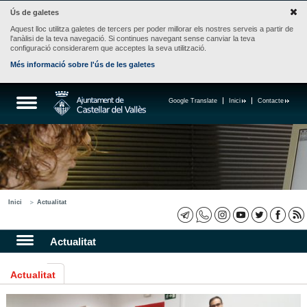
Ús de galetes
Aquest lloc utilitza galetes de tercers per poder millorar els nostres serveis a partir de
l'anàlisi de la teva navegació. Si continues navegant sense canviar la teva
configuració considerarem que acceptes la seva utilització.
Més informació sobre l'ús de les galetes
Google Translate
Inici
Contacte
Inici
Actualitat
Actualitat
Actualitat