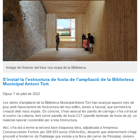
Imatge de l'interior del futur nou espai de la Biblioteca.
S’instal·la l’estructura de fusta de l’ampliació de la Biblioteca
Municipal Antoni Tort
Dijous 7 de juliol de 2022
Les obres d’ampliació de la Biblioteca Municipal Antoni Tort han avançat aquest mes de
juny amb l’aixecament de l’estructura del nou edifici, annex a l’actual, que permetrà la
creació dels nous espais. En concret, s’han aixecat les parets de càrrega i s’ha col·locat
el sostre i la coberta, fent servir panells de fusta CLT (panells laminats de fusta de pi), un
material natural i sostenible per a tota l’estructura.
Així, s’ha dut a terme la tercera fase d’aquesta obra, adjudicada a l’empresa
Construcciones Fertres per 268.553 euros (IVA inclòs), després que anteriorment s’hagi
procedit a l’enderroc de l’habitatge que existia a la finca del carrer de l’Hospital, número