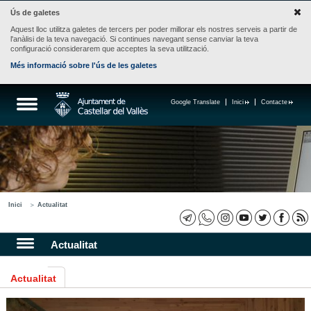
Ús de galetes
Aquest lloc utilitza galetes de tercers per poder millorar els nostres serveis a partir de
l'anàlisi de la teva navegació. Si continues navegant sense canviar la teva
configuració considerarem que acceptes la seva utilització.
Més informació sobre l'ús de les galetes
Google Translate
Inici
Contacte
Inici
Actualitat
Actualitat
Actualitat