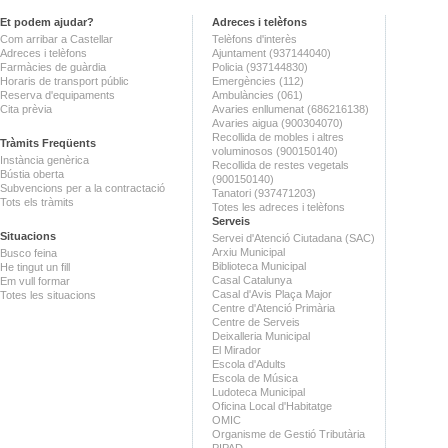
Et podem ajudar?
Adreces i telèfons
Com arribar a Castellar
Telèfons d'interès
Adreces i telèfons
Ajuntament (937144040)
Farmàcies de guàrdia
Policia (937144830)
Horaris de transport públic
Emergències (112)
Reserva d'equipaments
Ambulàncies (061)
Cita prèvia
Avaries enllumenat (686216138)
Avaries aigua (900304070)
Recollida de mobles i altres
Tràmits Freqüents
voluminosos (900150140)
Instància genèrica
Recollida de restes vegetals
Bústia oberta
(900150140)
Subvencions per a la contractació
Tanatori (937471203)
Tots els tràmits
Totes les adreces i telèfons
Serveis
Situacions
Servei d'Atenció Ciutadana (SAC)
Arxiu Municipal
Busco feina
Biblioteca Municipal
He tingut un fill
Casal Catalunya
Em vull formar
Casal d'Avis Plaça Major
Totes les situacions
Centre d'Atenció Primària
Centre de Serveis
Deixalleria Municipal
El Mirador
Escola d'Adults
Escola de Música
Ludoteca Municipal
Oficina Local d'Habitatge
OMIC
Organisme de Gestió Tributària
PIPAD