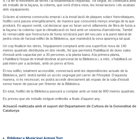
9, i a fer el moviment de terres i la fonamentació requerida. Tot seguit, es continuarà amb
els treballs de la façana, la coberta, que serà d’obra vista, les instal·lacions i els acabats
dels equipaments.
Gràcies al sistema constructiu emprat i a la instal·lació de plaques solars fotovoltaiques,
l’edifici serà passiu energèticament, de manera que consumirà menys energia de la que
produirà. En aquest sentit, cal destacar que es faran servir aïllaments de fibra de fusta a
la façana i la coberta i que la climatització es farà amb un sistema d’aerotèrmia. També
és remarcable que l’estructura de fusta recolzarà part del seu pes a la paret lateral de
pedra vista de l’actual edifici de la Biblioteca, que mantindrà la seva aparença tal qual.
Un cop finalitzin les obres, l’equipament comptarà amb una superfície nova de 140
metres quadrats distribuïda en dos nivells, fet que permetrà l’habilitació de dues sales
d’estudi amb capacitat per a 30 persones a la planta baixa. A la primera planta,
s’habilitarà l’espai de treball destinat al personal de la Biblioteca i, a més, s’habilitarà un
pati intern per a activitats, amb un porxo al fons.
El nou edifici, totalment accessible, connectarà amb les dependències actuals de la
Biblioteca, però tindrà també un accés segregat pel carrer de l’Hospital. D’aquesta
manera, si és necessari, es podrà accedir directament als espais de la sala d’estudi
sense haver de passar per l’interior de la Biblioteca.
En total, l’edifici de la Biblioteca passarà a comptar amb un total de 800 metres quadrats.
Es preveu que els treballs estiguin enllestits a finals d’aquest any.
Actuació realitzada amb el suport del Departament de Cultura de la Generalitat de
Catalunya
Biblioteca Municipal Antoni Tort