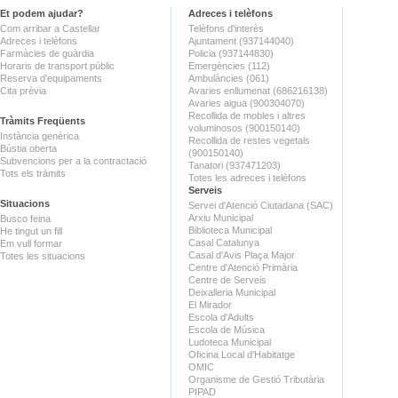
Et podem ajudar?
Adreces i telèfons
Com arribar a Castellar
Telèfons d'interès
Adreces i telèfons
Ajuntament (937144040)
Farmàcies de guàrdia
Policia (937144830)
Horaris de transport públic
Emergències (112)
Reserva d'equipaments
Ambulàncies (061)
Cita prèvia
Avaries enllumenat (686216138)
Avaries aigua (900304070)
Recollida de mobles i altres
Tràmits Freqüents
voluminosos (900150140)
Instància genèrica
Recollida de restes vegetals
Bústia oberta
(900150140)
Subvencions per a la contractació
Tanatori (937471203)
Tots els tràmits
Totes les adreces i telèfons
Serveis
Situacions
Servei d'Atenció Ciutadana (SAC)
Arxiu Municipal
Busco feina
Biblioteca Municipal
He tingut un fill
Casal Catalunya
Em vull formar
Casal d'Avis Plaça Major
Totes les situacions
Centre d'Atenció Primària
Centre de Serveis
Deixalleria Municipal
El Mirador
Escola d'Adults
Escola de Música
Ludoteca Municipal
Oficina Local d'Habitatge
OMIC
Organisme de Gestió Tributària
PIPAD