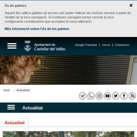
Ús de galetes
Aquest lloc utilitza galetes de tercers per poder millorar els nostres serveis a partir de
l'anàlisi de la teva navegació. Si continues navegant sense canviar la teva
configuració considerarem que acceptes la seva utilització.
Més informació sobre l'ús de les galetes
Google Translate
Inici
Contacte
Inici
Actualitat
Actualitat
Actualitat