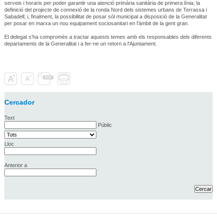
serveis i horaris per poder garantir una atenció primària sanitària de primera línia; la
definició del projecte de connexió de la ronda Nord dels sistemes urbans de Terrassa i
Sabadell; i, finalment, la possibilitat de posar sòl municipal a disposició de la Generalitat
per posar en marxa un nou equipament sociosanitari en l'àmbit de la gent gran.
El delegat s'ha compromès a tractar aquests temes amb els responsables dels diferents
departaments de la Generalitat i a fer-ne un retorn a l'Ajuntament.
Cercador
Text
Públic
Lloc
Anterior a