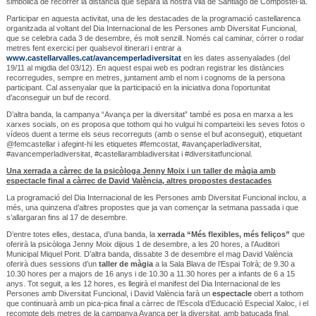
simbòlica de recórrer la distància que separa la nostra vila de Santiago de Compostel·la.
Participar en aquesta activitat, una de les destacades de la programació castellarenca
organitzada al voltant del Dia Internacional de les Persones amb Diversitat Funcional,
que se celebra cada 3 de desembre, és molt senzill. Només cal caminar, córrer o rodar
metres fent exercici per qualsevol itinerari i entrar a
www.castellarvalles.cat/avancemperladiversitat
en les dates assenyalades (del
19/11 al migdia del 03/12). En aquest espai web es podran registrar les distàncies
recorregudes, sempre en metres, juntament amb el nom i cognoms de la persona
participant. Cal assenyalar que la participació en la iniciativa dona l’oportunitat
d’aconseguir un buf de record.
D’altra banda, la campanya “Avança per la diversitat” també es posa en marxa a les
xarxes socials, on es proposa que tothom qui ho vulgui hi comparteixi les seves fotos o
vídeos duent a terme els seus recorreguts (amb o sense el buf aconseguit), etiquetant
@femcastellar i afegint-hi les etiquetes #femcostat, #avançaperladiversitat,
#avancemperladiversitat, #castellarambladiversitat i #diversitatfuncional.
Una xerrada a càrrec de la psicòloga Jenny Moix i un taller de màgia amb
espectacle final a càrrec de David València, altres propostes destacades
La programació del Dia Internacional de les Persones amb Diversitat Funcional inclou, a
més, una quinzena d’altres propostes que ja van començar la setmana passada i que
s’allargaran fins al 17 de desembre.
D’entre totes elles, destaca, d’una banda, la
xerrada “Més flexibles, més feliços”
que
oferirà la psicòloga Jenny Moix dijous 1 de desembre, a les 20 hores, a l’Auditori
Municipal Miquel Pont. D’altra banda, dissabte 3 de desembre el mag David València
oferirà dues sessions d’un
taller de màgia
a la Sala Blava de l’Espai Tolrà; de 9.30 a
10.30 hores per a majors de 16 anys i de 10.30 a 11.30 hores per a infants de 6 a 15
anys. Tot seguit, a les 12 hores, es llegirà el manifest del Dia Internacional de les
Persones amb Diversitat Funcional, i David València farà un
espectacle
obert a tothom
que continuarà amb un pica-pica final a càrrec de l’Escola d’Educació Especial Xaloc, i el
recompte dels metres de la campanya Avança per la diversitat, amb batucada final.