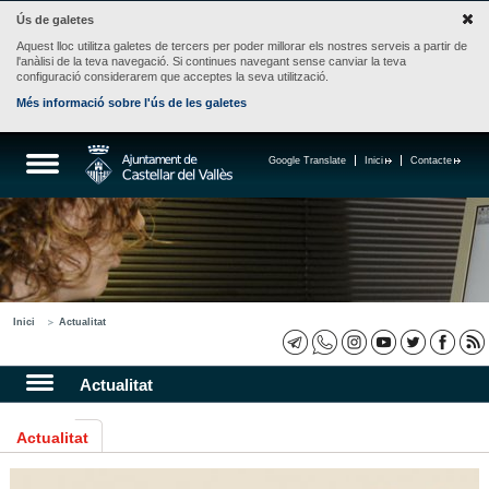
Ús de galetes
Aquest lloc utilitza galetes de tercers per poder millorar els nostres serveis a partir de
l'anàlisi de la teva navegació. Si continues navegant sense canviar la teva
configuració considerarem que acceptes la seva utilització.
Més informació sobre l'ús de les galetes
Google Translate
Inici
Contacte
Inici
Actualitat
Actualitat
Actualitat