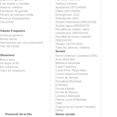
Com arribar a Castellar
Telèfons d'interès
Adreces i telèfons
Ajuntament (937144040)
Farmàcies de guàrdia
Policia (937144830)
Horaris de transport públic
Emergències (112)
Reserva d'equipaments
Ambulàncies (061)
Cita prèvia
Avaries enllumenat (686216138)
Avaries aigua (900304070)
Recollida de mobles i altres
Tràmits Freqüents
voluminosos (900150140)
Instància genèrica
Recollida de restes vegetals
Bústia oberta
(900150140)
Subvencions per a la contractació
Tanatori (937471203)
Tots els tràmits
Totes les adreces i telèfons
Serveis
Situacions
Servei d'Atenció Ciutadana (SAC)
Arxiu Municipal
Busco feina
Biblioteca Municipal
He tingut un fill
Casal Catalunya
Em vull formar
Casal d'Avis Plaça Major
Totes les situacions
Centre d'Atenció Primària
Centre de Serveis
Deixalleria Municipal
El Mirador
Escola d'Adults
Escola de Música
Ludoteca Municipal
Oficina Local d'Habitatge
OMIC
Organisme de Gestió Tributària
PIPAD
Promoció de la Vila
Xarxes socials