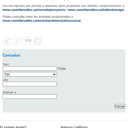
Les inscripcions per assistir a aquestes dues propostes són obertes, respectivament, a
www.castellarvalles.cat/xerradajennymoix
i
www.castellarvalles.cat/tallerdemagia
.
Podeu consultar totes les activitats programades a
www.castellarvalles.cat/activitatsdiversitatfuncional
.
Cercador
Text
Públic
Lloc
Anterior a
Et podem ajudar?
Adreces i telèfons