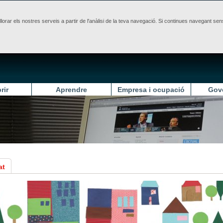
illorar els nostres serveis a partir de l'anàlisi de la teva navegació. Si continues navegant 
rir
Aprendre
Empresa i ocupació
Gov
at