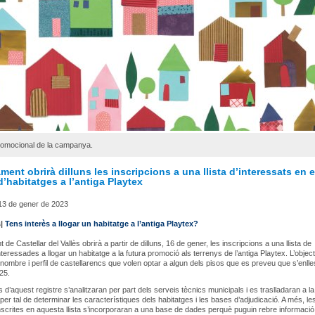
romocional de la campanya.
ment obrirà dilluns les inscripcions a una llista d’interessats en e
d’habitatges a l’antiga Playtex
13 de gener de 2023
s|
Tens interès a llogar un habitatge a l’antiga Playtex?
 de Castellar del Vallès obrirà a partir de dilluns, 16 de gener, les inscripcions a una llista de
teressades a llogar un habitatge a la futura promoció als terrenys de l’antiga Playtex. L’object
 nombre i perfil de castellarencs que volen optar a algun dels pisos que es preveu que s’enlles
25.
s d’aquest registre s’analitzaran per part dels serveis tècnics municipals i es traslladaran a la
 per tal de determinar les característiques dels habitatges i les bases d’adjudicació. A més, le
scrites en aquesta llista s’incorporaran a una base de dades perquè puguin rebre informació