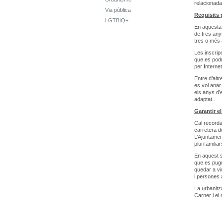
relacionad
Via pública
Requisits 
LGTBIQ+
En aquesta 
de tres any
tres o més a
Les inscrip
que es pod
per Interne
Entre d’alt
es vol anar 
els anys d’
adaptat..
Garantir el
Cal recorda
carretera de
L’Ajuntamen
plurifamili
En aquest se
que es pugu
quedar a vi
i persones 
La urbanitz
Carner i el