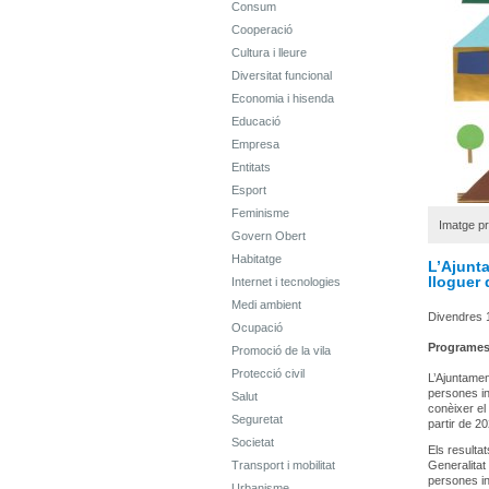
Consum
Cooperació
Cultura i lleure
Diversitat funcional
Economia i hisenda
Educació
Empresa
Entitats
Esport
Feminisme
Imatge p
Govern Obert
Habitatge
L’Ajunta
lloguer 
Internet i tecnologies
Medi ambient
Divendres 
Ocupació
Programe
Promoció de la vila
Protecció civil
L’Ajuntament
persones in
Salut
conèixer el
Seguretat
partir de 20
Societat
Els resultat
Transport i mobilitat
Generalitat
persones in
Urbanisme