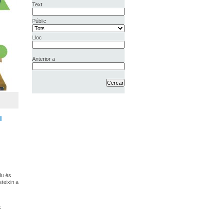
Text
Públic
Lloc
Anterior a
l
iu és
teixin a
s