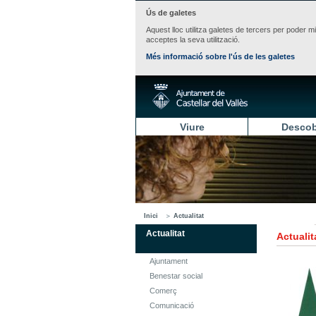
Ús de galetes
Aquest lloc utilitza galetes de tercers per poder m
acceptes la seva utilització.
Més informació sobre l'ús de les galetes
Viure
Descob
Inici
Actualitat
Actualitat
Actualit
Ajuntament
Benestar social
Comerç
Comunicació