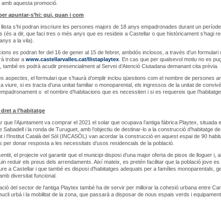
a amb aquesta promoció.
per apuntar-s’hi: qui, quan i com
llista s’hi podran inscriure les persones majors de 18 anys empadronades durant un períod
s (és a dir, que faci tres o més anys que es resideix a Castellar o que històricament s’hagi res
nys a la vila).
cions es podran fer del 16 de gener al 15 de febrer, ambdós inclosos, a través d’un formulari
rà trobar a
www.castellarvalles.cat/llistaplaytex
. En cas que per qualsevol motiu no es pug
t, també es podrà acudir presencialment al Servei d’Atenció Ciutadana demanant cita prèvia.
res aspectes, el formulari que s’haurà d’omplir inclou qüestions com el nombre de persones a
a viure, si es tracta d’una unitat familiar o monoparental, els ingressos de la unitat de conviv
empadronament o el nombre d’habitacions que es necessiten i si es requereix que l’habitatge
 dret a l’habitatge
r que l’Ajuntament va comprar el 2021 el solar que ocupava l’antiga fàbrica Playtex, situada e
 Sabadell i la ronda de Turuguet, amb l’objectiu de destinar-lo a la construcció d’habitatge de 
t i l’Institut Català del Sòl (INCASÒL) van acordar la construcció en aquest espai de 90 habi
ars per donar resposta a les necessitats d’usos residencials de la població.
ntit, el projecte vol garantir que el municipi disposi d’una major oferta de pisos de lloguer i, a
in reduir els preus dels arrendaments. Així mateix, es pretén facilitar que la població jove es
ure a Castellar i que també es disposi d’habitatges adequats per a famílies monoparentals, g
amb diversitat funcional.
ació del sector de l’antiga Playtex també ha de servir per millorar la cohesió urbana entre Ca
 nucli urbà i la mobilitat de la zona, que passarà a disposar de nous espais verds i equipament