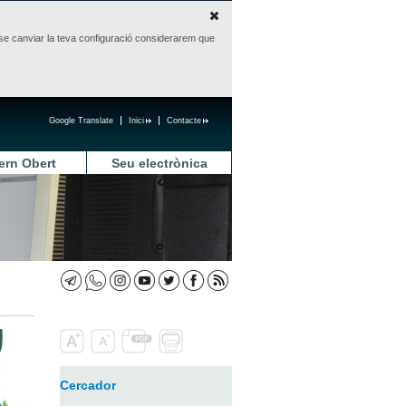
sense canviar la teva configuració considerarem que
Google Translate
Inici
Contacte
ern Obert
Seu electrònica
Cercador