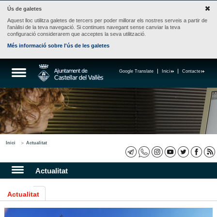
Ús de galetes
Aquest lloc utilitza galetes de tercers per poder millorar els nostres serveis a partir de
l'anàlisi de la teva navegació. Si continues navegant sense canviar la teva
configuració considerarem que acceptes la seva utilització.
Més informació sobre l'ús de les galetes
Google Translate
Inici
Contacte
Inici
Actualitat
Actualitat
Actualitat