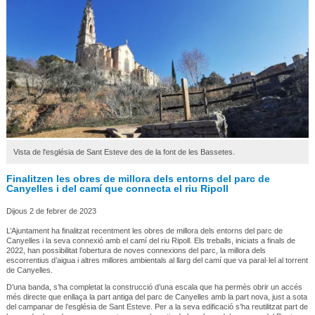
Vista de l'església de Sant Esteve des de la font de les Bassetes.
Finalitzen les obres de millora dels entorns del parc de
Canyelles i del camí que connecta el riu Ripoll
Dijous 2 de febrer de 2023
L’Ajuntament ha finalitzat recentment les obres de millora dels entorns del parc de
Canyelles i la seva connexió amb el camí del riu Ripoll. Els treballs, iniciats a finals de
2022, han possibilitat l’obertura de noves connexions del parc, la millora dels
escorrentius d’aigua i altres millores ambientals al llarg del camí que va paral·lel al torrent
de Canyelles.
D’una banda, s’ha completat la construcció d’una escala que ha permès obrir un accés
més directe que enllaça la part antiga del parc de Canyelles amb la part nova, just a sota
del campanar de l’església de Sant Esteve. Per a la seva edificació s’ha reutilitzat part de