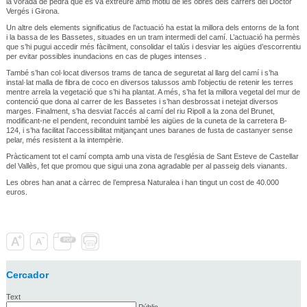
la vorada de pedra que es va extreure amb motiu de les obres dels carrers del Doctor
Vergés i Girona.
Un altre dels elements significatius de l’actuació ha estat la millora dels entorns de la font
i la bassa de les Bassetes, situades en un tram intermedi del camí. L’actuació ha permès
que s’hi pugui accedir més fàcilment, consolidar el talús i desviar les aigües d’escorrentiu
per evitar possibles inundacions en cas de pluges intenses .
També s’han col·locat diversos trams de tanca de seguretat al llarg del camí i s’ha
instal·lat malla de fibra de coco en diversos talussos amb l’objectiu de retenir les terres
mentre arrela la vegetació que s’hi ha plantat. A més, s’ha fet la millora vegetal del mur de
contenció que dona al carrer de les Bassetes i s’han desbrossat i netejat diversos
marges. Finalment, s’ha desviat l’accés al camí del riu Ripoll a la zona del Brunet,
modificant-ne el pendent, reconduint també les aigües de la cuneta de la carretera B-
124, i s’ha facilitat l’accessibilitat mitjançant unes baranes de fusta de castanyer sense
pelar, més resistent a la intempèrie.
Pràcticament tot el camí compta amb una vista de l’església de Sant Esteve de Castellar
del Vallès, fet que promou que sigui una zona agradable per al passeig dels vianants.
Les obres han anat a càrrec de l’empresa Naturalea i han tingut un cost de 40.000
euros.
Cercador
Text
Públic