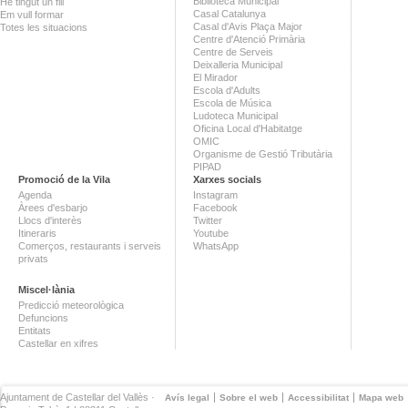
Biblioteca Municipal
He tingut un fill
Casal Catalunya
Em vull formar
Casal d'Avis Plaça Major
Totes les situacions
Centre d'Atenció Primària
Centre de Serveis
Deixalleria Municipal
El Mirador
Escola d'Adults
Escola de Música
Ludoteca Municipal
Oficina Local d'Habitatge
OMIC
Organisme de Gestió Tributària
PIPAD
Promoció de la Vila
Xarxes socials
Agenda
Instagram
Àrees d'esbarjo
Facebook
Llocs d'interès
Twitter
Itineraris
Youtube
Comerços, restaurants i serveis
WhatsApp
privats
Miscel·lània
Predicció meteorològica
Defuncions
Entitats
Castellar en xifres
Ajuntament de Castellar del Vallès ·
Avís legal
Sobre el web
Accessibilitat
Mapa web