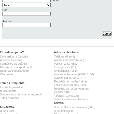
Lloc
Anterior a
Et podem ajudar?
Adreces i telèfons
Com arribar a Castellar
Telèfons d'interès
Adreces i telèfons
Ajuntament (937144040)
Farmàcies de guàrdia
Policia (937144830)
Horaris de transport públic
Emergències (112)
Reserva d'equipaments
Ambulàncies (061)
Cita prèvia
Avaries enllumenat (686216138)
Avaries aigua (900304070)
Recollida de mobles i altres
Tràmits Freqüents
voluminosos (900150140)
Instància genèrica
Recollida de restes vegetals
Bústia oberta
(900150140)
Subvencions per a la contractació
Tanatori (937471203)
Tots els tràmits
Totes les adreces i telèfons
Serveis
Situacions
Servei d'Atenció Ciutadana (SAC)
Arxiu Municipal
Busco feina