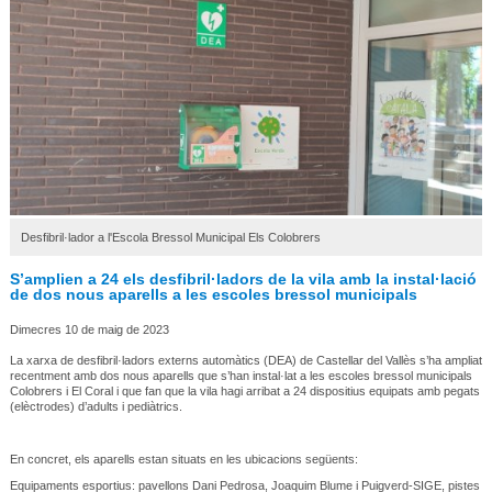
Desfibril·lador a l'Escola Bressol Municipal Els Colobrers
S’amplien a 24 els desfibril·ladors de la vila amb la instal·lació
de dos nous aparells a les escoles bressol municipals
Dimecres 10 de maig de 2023
La xarxa de desfibril·ladors externs automàtics (DEA) de Castellar del Vallès s’ha ampliat
recentment amb dos nous aparells que s’han instal·lat a les escoles bressol municipals
Colobrers i El Coral i que fan que la vila hagi arribat a 24 dispositius equipats amb pegats
(elèctrodes) d’adults i pediàtrics.
En concret, els aparells estan situats en les ubicacions següents:
Equipaments esportius: pavellons Dani Pedrosa, Joaquim Blume i Puigverd-SIGE, pistes