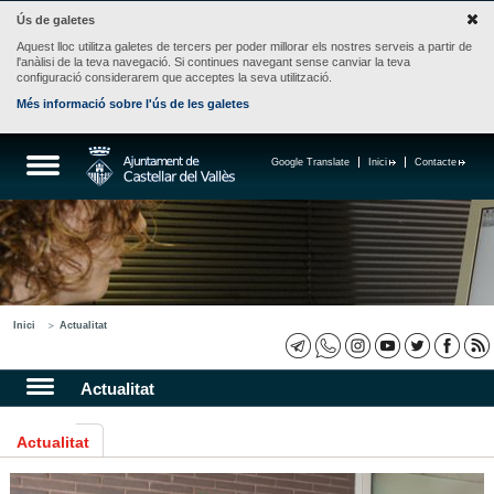
Ús de galetes
Aquest lloc utilitza galetes de tercers per poder millorar els nostres serveis a partir de
l'anàlisi de la teva navegació. Si continues navegant sense canviar la teva
configuració considerarem que acceptes la seva utilització.
Més informació sobre l'ús de les galetes
Google Translate
Inici
Contacte
Inici
Actualitat
Actualitat
Actualitat