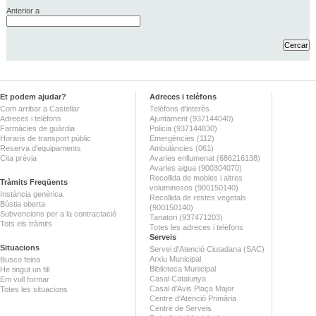
Anterior a
Et podem ajudar?
Adreces i telèfons
Com arribar a Castellar
Telèfons d'interès
Adreces i telèfons
Ajuntament (937144040)
Farmàcies de guàrdia
Policia (937144830)
Horaris de transport públic
Emergències (112)
Reserva d'equipaments
Ambulàncies (061)
Cita prèvia
Avaries enllumenat (686216138)
Avaries aigua (900304070)
Recollida de mobles i altres
Tràmits Freqüents
voluminosos (900150140)
Instància genèrica
Recollida de restes vegetals
Bústia oberta
(900150140)
Subvencions per a la contractació
Tanatori (937471203)
Tots els tràmits
Totes les adreces i telèfons
Serveis
Situacions
Servei d'Atenció Ciutadana (SAC)
Arxiu Municipal
Busco feina
Biblioteca Municipal
He tingut un fill
Casal Catalunya
Em vull formar
Casal d'Avis Plaça Major
Totes les situacions
Centre d'Atenció Primària
Centre de Serveis