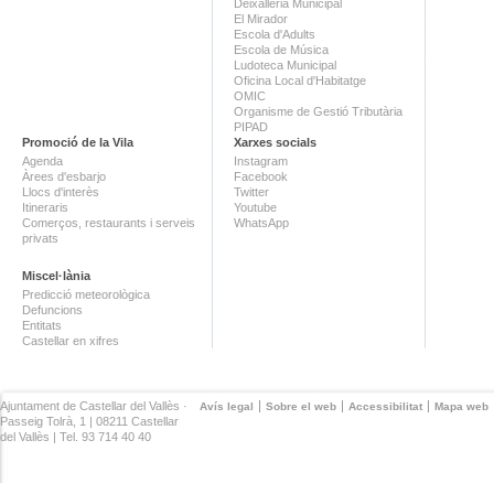
Deixalleria Municipal
El Mirador
Escola d'Adults
Escola de Música
Ludoteca Municipal
Oficina Local d'Habitatge
OMIC
Organisme de Gestió Tributària
PIPAD
Promoció de la Vila
Xarxes socials
Agenda
Instagram
Àrees d'esbarjo
Facebook
Llocs d'interès
Twitter
Itineraris
Youtube
Comerços, restaurants i serveis
WhatsApp
privats
Miscel·lània
Predicció meteorològica
Defuncions
Entitats
Castellar en xifres
Ajuntament de Castellar del Vallès ·
Avís legal
Sobre el web
Accessibilitat
Mapa web
Passeig Tolrà, 1 | 08211 Castellar
del Vallès | Tel. 93 714 40 40