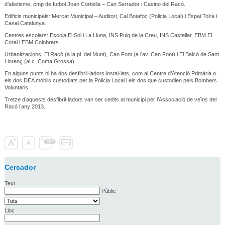
d’atletisme, cmp de futbol Joan Cortiella – Can Serrador i Casino del Racó.
Edificis municipals: Mercat Municipal – Auditori, Cal Botafoc (Policia Local) i Espai Tolrà i
Casal Catalunya.
Centres escolars: Escola El Sol i La Lluna, INS Puig de la Creu, INS Castellar, EBM El
Coral i EBM Colobrers.
Urbanitzacions: El Racó (a la pl. del Munt), Can Font (a l’av. Can Font) i El Balcó de Sant
Llorenç (al c. Coma Grossa).
En alguns punts hi ha dos desfibril·ladors instal·lats, com al Centre d’Atenció Primària o
els dos DEA mòbils custodiats per la Policia Local i els dos que custodien pels Bombers
Voluntaris.
Tretze d’aquests desfibril·ladors van ser cedits al municipi per l’Associació de veïns del
Racó l’any 2013.
Cercador
Text
Públic
Lloc