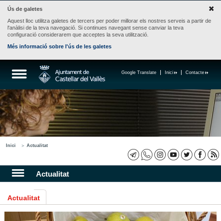
Ús de galetes
Aquest lloc utilitza galetes de tercers per poder millorar els nostres serveis a partir de
l'anàlisi de la teva navegació. Si continues navegant sense canviar la teva
configuració considerarem que acceptes la seva utilització.
Més informació sobre l'ús de les galetes
Google Translate
Inici
Contacte
Inici
Actualitat
Actualitat
Actualitat