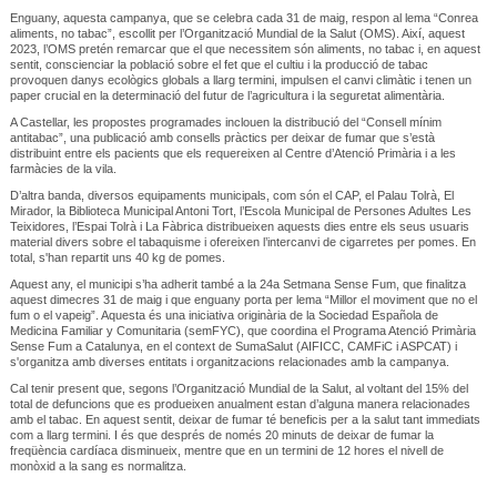
Enguany, aquesta campanya, que se celebra cada 31 de maig, respon al lema “Conrea
aliments, no tabac”, escollit per l’Organització Mundial de la Salut (OMS). Així, aquest
2023, l’OMS pretén remarcar que el que necessitem són aliments, no tabac i, en aquest
sentit, conscienciar la població sobre el fet que el cultiu i la producció de tabac
provoquen danys ecològics globals a llarg termini, impulsen el canvi climàtic i tenen un
paper crucial en la determinació del futur de l’agricultura i la seguretat alimentària.
A Castellar, les propostes programades inclouen la distribució del “Consell mínim
antitabac”, una publicació amb consells pràctics per deixar de fumar que s’està
distribuint entre els pacients que els requereixen al Centre d’Atenció Primària i a les
farmàcies de la vila.
D’altra banda, diversos equipaments municipals, com són el CAP, el Palau Tolrà, El
Mirador, la Biblioteca Municipal Antoni Tort, l’Escola Municipal de Persones Adultes Les
Teixidores, l’Espai Tolrà i La Fàbrica distribueixen aquests dies entre els seus usuaris
material divers sobre el tabaquisme i ofereixen l’intercanvi de cigarretes per pomes. En
total, s'han repartit uns 40 kg de pomes.
Aquest any, el municipi s’ha adherit també a la 24a Setmana Sense Fum, que finalitza
aquest dimecres 31 de maig i que enguany porta per lema “Millor el moviment que no el
fum o el vapeig”. Aquesta és una iniciativa originària de la Sociedad Española de
Medicina Familiar y Comunitaria (semFYC), que coordina el Programa Atenció Primària
Sense Fum a Catalunya, en el context de SumaSalut (AIFICC, CAMFiC i ASPCAT) i
s'organitza amb diverses entitats i organitzacions relacionades amb la campanya.
Cal tenir present que, segons l’Organització Mundial de la Salut, al voltant del 15% del
total de defuncions que es produeixen anualment estan d’alguna manera relacionades
amb el tabac. En aquest sentit, deixar de fumar té beneficis per a la salut tant immediats
com a llarg termini. I és que després de només 20 minuts de deixar de fumar la
freqüència cardíaca disminueix, mentre que en un termini de 12 hores el nivell de
monòxid a la sang es normalitza.