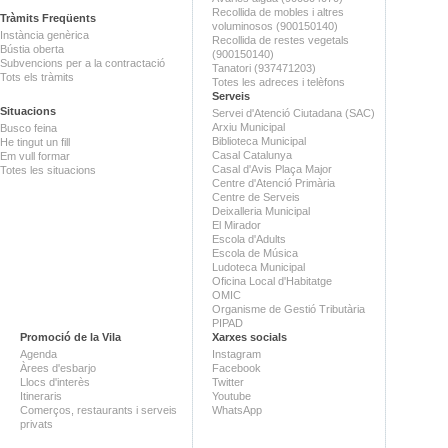
Recollida de mobles i altres
Tràmits Freqüents
voluminosos (900150140)
Instància genèrica
Recollida de restes vegetals
Bústia oberta
(900150140)
Subvencions per a la contractació
Tanatori (937471203)
Tots els tràmits
Totes les adreces i telèfons
Serveis
Situacions
Servei d'Atenció Ciutadana (SAC)
Arxiu Municipal
Busco feina
Biblioteca Municipal
He tingut un fill
Casal Catalunya
Em vull formar
Casal d'Avis Plaça Major
Totes les situacions
Centre d'Atenció Primària
Centre de Serveis
Deixalleria Municipal
El Mirador
Escola d'Adults
Escola de Música
Ludoteca Municipal
Oficina Local d'Habitatge
OMIC
Organisme de Gestió Tributària
PIPAD
Promoció de la Vila
Xarxes socials
Agenda
Instagram
Àrees d'esbarjo
Facebook
Llocs d'interès
Twitter
Itineraris
Youtube
Comerços, restaurants i serveis
WhatsApp
privats