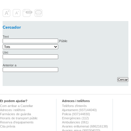
Cercador
Text
Públic
Lloc
Anterior a
Et podem ajudar?
Adreces i telèfons
Com arribar a Castellar
Telèfons d'interès
Adreces i telèfons
Ajuntament (937144040)
Farmàcies de guàrdia
Policia (937144830)
Horaris de transport públic
Emergències (112)
Reserva d'equipaments
Ambulàncies (061)
Cita prèvia
Avaries enllumenat (686216138)
Avaries aigua (900304070)