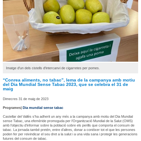
Imatge d'un dels cistells d'intercanvi de cigarretes per pomes.
“Conrea aliments, no tabac”, lema de la campanya amb motiu
del Dia Mundial Sense Tabac 2023, que se celebra el 31 de
maig
Dimecres 31 de maig de 2023
Programes|
Dia mundial sense tabac
Castellar del Vallès s’ha adherit un any més a la campanya amb motiu del Dia Mundial
sense Tabac, una efemèride promoguda per l’Organització Mundial de la Salut (OMS)
amb l’objectiu d’informar sobre la població sobre els perills que comporta el consum de
tabac. La jornada també pretén, entre d’altres, donar a conèixer tot el que les persones
poden fer per reivindicar el seu dret a la salut i a una vida sana i protegir les generacions
futures del consum de tabac.