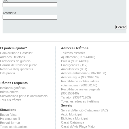
Lloc
Anterior a
Et podem ajudar?
Adreces i telèfons
Com arribar a Castellar
Telèfons d'interès
Adreces i telèfons
Ajuntament (937144040)
Farmàcies de guàrdia
Policia (937144830)
Horaris de transport públic
Emergències (112)
Reserva d'equipaments
Ambulàncies (061)
Cita prèvia
Avaries enllumenat (686216138)
Avaries aigua (900304070)
Recollida de mobles i altres
Tràmits Freqüents
voluminosos (900150140)
Instància genèrica
Recollida de restes vegetals
Bústia oberta
(900150140)
Subvencions per a la contractació
Tanatori (937471203)
Tots els tràmits
Totes les adreces i telèfons
Serveis
Situacions
Servei d'Atenció Ciutadana (SAC)
Arxiu Municipal
Busco feina
Biblioteca Municipal
He tingut un fill
Casal Catalunya
Em vull formar
Casal d'Avis Plaça Major
Totes les situacions