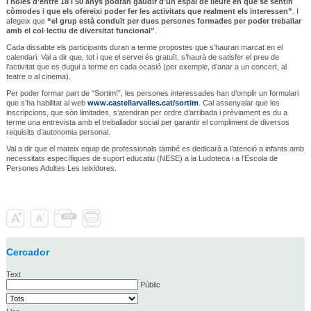
i noies d’entre 18 i 50 anys podran gaudir d’un espai de lleure en què se sentin
còmodes i que els ofereixi poder fer les activitats que realment els interessen”
. I
afegeix que
“el grup està conduït per dues persones formades per poder treballar
amb el col·lectiu de diversitat funcional”
.
Cada dissabte els participants duran a terme propostes que s’hauran marcat en el
calendari. Val a dir que, tot i que el servei és gratuït, s’haurà de satisfer el preu de
l’activitat que es dugui a terme en cada ocasió (per exemple, d’anar a un concert, al
teatre o al cinema).
Per poder formar part de “Sortim!”, les persones interessades han d’omplir un formulari
que s’ha habilitat al web
www.castellarvalles.cat/sortim
. Cal assenyalar que les
inscripcions, que són limitades, s’atendran per ordre d’arribada i prèviament es du a
terme una entrevista amb el treballador social per garantir el compliment de diversos
requisits d’autonomia personal.
Val a dir que el mateix equip de professionals també es dedicarà a l’atenció a infants amb
necessitats específiques de suport educatiu (NESE) a la Ludoteca i a l’Escola de
Persones Adultes Les teixidores.
Cercador
Text
Públic