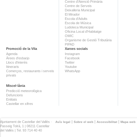
Centre d'Atenció Primària
Centre de Serveis
Deixalleria Municipal
El Mirador
Escola d'Adults
Escola de Música
Ludoteca Municipal
Oficina Local d'Habitatge
OMIC
Organisme de Gestió Tributària
PIPAD
Promoció de la Vila
Xarxes socials
Agenda
Instagram
Àrees d'esbarjo
Facebook
Llocs d'interès
Twitter
Itineraris
Youtube
Comerços, restaurants i serveis
WhatsApp
privats
Miscel·lània
Predicció meteorològica
Defuncions
Entitats
Castellar en xifres
Ajuntament de Castellar del Vallès ·
Avís legal
Sobre el web
Accessibilitat
Mapa web
Passeig Tolrà, 1 | 08211 Castellar
del Vallès | Tel. 93 714 40 40