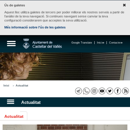
Ús de galetes
Aquest lloc utilitza galetes de tercers per poder millorar els nostres serveis a partir de
l'anàlisi de la teva navegació. Si continues navegant sense canviar la teva
configuració considerarem que acceptes la seva utilització.
Més informació sobre l'ús de les galetes
Google Translate
Inici
Contacte
Inici
Actualitat
Actualitat
Actualitat