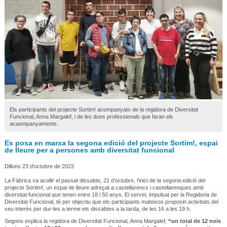
Els participants del projecte Sortim! acompanyats de la regidora de Diversitat
Funcional, Anna Margalef, i de les dues professionals que faran els
acaompanyaments.
Es posa en marxa la segona edició del projecte Sortim!, espai
de lleure per a persones amb diversitat funcional
Dilluns 23 d'octubre de 2023
La Fàbrica va acollir el passat dissabte, 21 d’octubre, l’inici de la segona edició del
projecte Sortim!, un espai de lleure adreçat a castellarencs i castellarenques amb
diversitat funcional que tenen entre 18 i 50 anys. El servei, impulsat per la Regidoria de
Diversitat Funcional, té per objectiu que els participants mateixos proposin activitats del
seu interès per dur-les a terme els dissabtes a la tarda, de les 16 a les 19 h.
Segons explica la regidora de Diversitat Funcional, Anna Margalef,
“un total de 12 nois