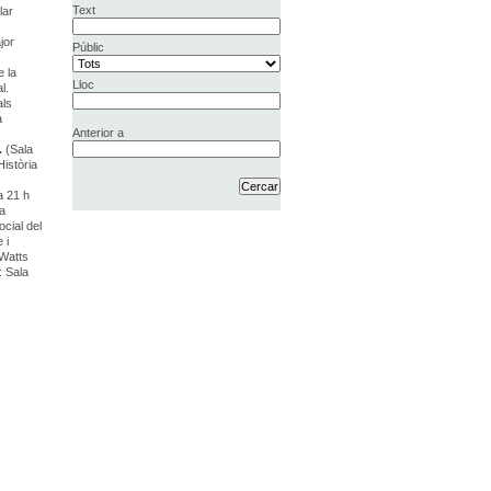
Text
lar
jor
Públic
e la
Lloc
l.
als
a
Anterior a
.
(Sala
Història
a 21 h
a
cial del
 i
Watts
:
Sala