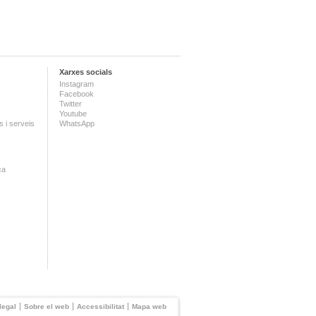
Xarxes socials
Instagram
Facebook
Twitter
Youtube
 i serveis
WhatsApp
ca
legal
Sobre el web
Accessibilitat
Mapa web