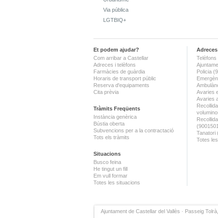
Via pública
LGTBIQ+
Et podem ajudar?
Adreces 
Com arribar a Castellar
Telèfons 
Adreces i telèfons
Ajuntame
Farmàcies de guàrdia
Policia 
Horaris de transport públic
Emergènc
Reserva d'equipaments
Ambulànc
Cita prèvia
Avaries 
Avaries 
Recollida
Tràmits Freqüents
volumino
Instància genèrica
Recollid
Bústia oberta
(900150
Subvencions per a la contractació
Tanatori
Tots els tràmits
Totes les
Situacions
Busco feina
He tingut un fill
Em vull formar
Totes les situacions
Ajuntament de Castellar del Vallès · Passeig Tolrà,