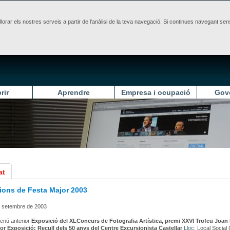
illorar els nostres serveis a partir de l'anàlisi de la teva navegació. Si continues navegant 
rir
Aprendre
Empresa i ocupació
Gov
at
ions de Festa Major 2003
e setembre de 2003
enú anterior
Exposició del XLConcurs de Fotografia Artística, premi XXVI Trofeu Joan 
lor
Exposició: Recull dels 50 anys del Centre Excursionista Castellar
Lloc:
Local Social 