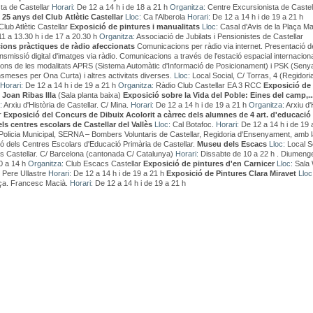
ta de Castellar
Horari:
De 12 a 14 h i de 18 a 21 h
Organitza:
Centre Excursionista de Castel
 25 anys del Club Atlètic Castellar
Lloc:
Ca l'Alberola
Horari:
De 12 a 14 h i de 19 a 21 h
lub Atlètic Castellar
Exposició de pintures i manualitats
Lloc:
Casal d'Avis de la Plaça Ma
1 a 13.30 h i de 17 a 20.30 h
Organitza:
Associació de Jubilats i Pensionistes de Castellar
ons pràctiques de ràdio afeccionats
Comunicacions per ràdio via internet. Presentació d
nsmissió digital d'imatges via ràdio. Comunicacions a través de l'estació espacial internaciona
ons de les modalitats APRS (Sistema Automàtic d'Informació de Posicionament) i PSK (Seny
ansmeses per Ona Curta) i altres activitats diverses.
Lloc:
Local Social, C/ Torras, 4 (Regidori
Horari:
De 12 a 14 h i de 19 a 21 h
Organitza:
Ràdio Club Castellar EA 3 RCC
Exposició de
Joan Ribas Illa
(Sala planta baixa)
Exposició sobre la Vida del Poble: Eines del camp,..
:
Arxiu d'Història de Castellar. C/ Mina.
Horari:
De 12 a 14 h i de 19 a 21 h
Organitza:
Arxiu d'
r
Exposició del Concurs de Dibuix Acolorit a càrrec dels alumnes de 4 art. d'educació
ls centres escolars de Castellar del Vallès
Lloc:
Cal Botafoc.
Horari:
De 12 a 14 h i de 19 
Policia Municipal, SERNA – Bombers Voluntaris de Castellar, Regidoria d'Ensenyament, amb l
ió dels Centres Escolars d'Educació Primària de Castellar.
Museu dels Escacs
Lloc:
Local So
s Castellar. C/ Barcelona (cantonada C/ Catalunya)
Horari:
Dissabte de 10 a 22 h . Diumenge
10 a 14 h
Organitza:
Club Escacs Castellar
Exposició de pintures d'en Carnicer
Lloc:
Sala 
t Pere Ullastre
Horari:
De 12 a 14 h i de 19 a 21 h
Exposició de Pintures Clara Miravet
Lloc
Pça. Francesc Macià.
Horari:
De 12 a 14 h i de 19 a 21 h