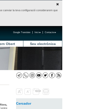
sense canviar la teva configuració considerarem que
Google Translate
Inici
Contacte
ern Obert
Seu electrònica
Cercador
Riera,
Centre