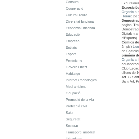
Consum
Excursionis
Exposició:
Cooperació
Organitza:
C
Cultura i lleure
Horari:
De 1
Demostraci
Diversitat funcional
pagina. Tra
Economia i hisenda
Demostraci
Digitals tr
Educació
d'Esports).
Empresa
Còmics de 
2n pis)
Lloc
Entitats
de Castella
Esport
primària de
Organitza:
Feminisme
col·laborac
Govern Obert
Club Escac
dilluns de 
Habitatge
Art. C/ San
Internet i tecnologies
Santi Art. 
Medi ambient
Ocupació
Promoció de la vila
Protecció civil
Salut
Seguretat
Societat
Transport i mobilitat
Urbanisme