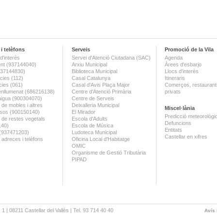
i telèfons
Serveis
Promoció de la Vila
d'interès
Servei d'Atenció Ciutadana (SAC)
Agenda
nt (937144040)
Arxiu Municipal
Àrees d'esbarjo
(937144830)
Biblioteca Municipal
Llocs d'interès
ies (112)
Casal Catalunya
Itineraris
ies (061)
Casal d'Avis Plaça Major
Comerços, restaurants
enllumenat (686216138)
Centre d'Atenció Primària
privats
aigua (900304070)
Centre de Serveis
 de mobles i altres
Deixalleria Municipal
Miscel·lània
sos (900150140)
El Mirador
Predicció meteorològi
a de restes vegetals
Escola d'Adults
Defuncions
140)
Escola de Música
Entitats
 (937471203)
Ludoteca Municipal
Castellar en xifres
 adreces i telèfons
Oficina Local d'Habitatge
OMIC
Organisme de Gestió Tributària
PIPAD
 1 | 08211 Castellar del Vallès | Tel. 93 714 40 40
Avís 