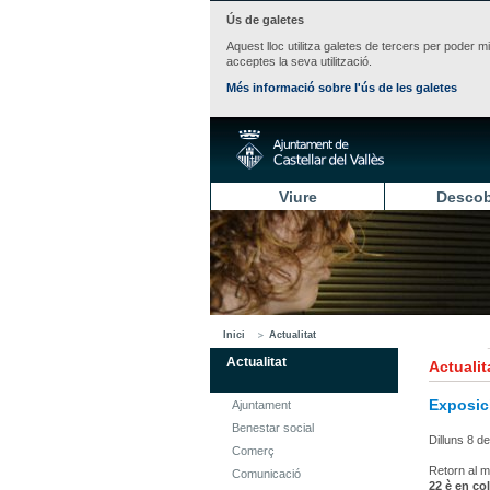
Ús de galetes
Aquest lloc utilitza galetes de tercers per poder m
acceptes la seva utilització.
Més informació sobre l'ús de les galetes
Viure
Descob
Inici
Actualitat
Actualitat
Actualit
Exposic
Ajuntament
Benestar social
Dilluns 8 d
Comerç
Retorn al m
Comunicació
22 è en co