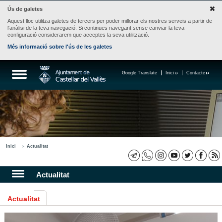
Ús de galetes
Aquest lloc utilitza galetes de tercers per poder millorar els nostres serveis a partir de
l'anàlisi de la teva navegació. Si continues navegant sense canviar la teva
configuració considerarem que acceptes la seva utilització.
Més informació sobre l'ús de les galetes
Google Translate
Inici
Contacte
Inici
Actualitat
Actualitat
Actualitat