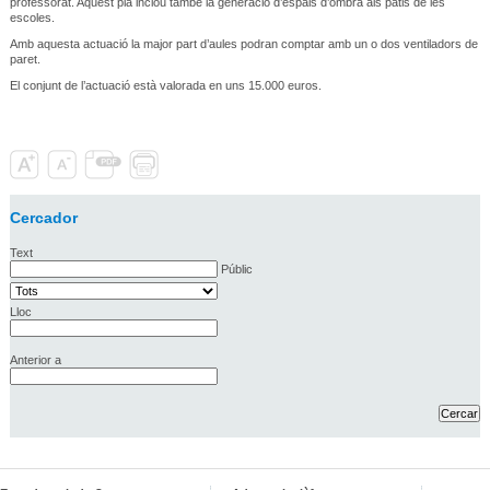
professorat. Aquest pla inclou també la generació d’espais d’ombra als patis de les
escoles.
Amb aquesta actuació la major part d’aules podran comptar amb un o dos ventiladors de
paret.
El conjunt de l’actuació està valorada en uns 15.000 euros.
Cercador
Text
Públic
Lloc
Anterior a