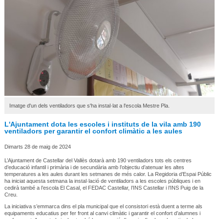
Imatge d'un dels ventiladors que s'ha instal·lat a l'escola Mestre Pla.
L'Ajuntament dota les escoles i instituts de la vila amb 190
ventiladors per garantir el confort climàtic a les aules
Dimarts 28 de maig de 2024
L’Ajuntament de Castellar del Vallès dotarà amb 190 ventiladors tots els centres
d’educació infantil i primària i de secundària amb l’objectiu d’atenuar les altes
temperatures a les aules durant les setmanes de més calor. La Regidoria d’Espai Públic
ha iniciat aquesta setmana la instal·lació de ventiladors a les escoles públiques i en
cedirà també a l’escola El Casal, el FEDAC Castellar, l’INS Castellar i l’INS Puig de la
Creu.
La iniciativa s’emmarca dins el pla municipal que el consistori està duent a terme als
equipaments educatius per fer front al canvi climàtic i garantir el confort d’alumnes i