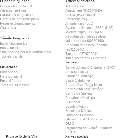
Et podem ajudar?
Adreces i telèfons
Com arribar a Castellar
Telèfons d'interès
Adreces i telèfons
Ajuntament (937144040)
Farmàcies de guàrdia
Policia (937144830)
Horaris de transport públic
Emergències (112)
Reserva d'equipaments
Ambulàncies (061)
Cita prèvia
Avaries enllumenat (686216138)
Avaries aigua (900304070)
Recollida de mobles i altres
Tràmits Freqüents
voluminosos (900150140)
Instància genèrica
Recollida de restes vegetals
Bústia oberta
(900150140)
Subvencions per a la contractació
Tanatori (937471203)
Tots els tràmits
Totes les adreces i telèfons
Serveis
Situacions
Servei d'Atenció Ciutadana (SAC)
Arxiu Municipal
Busco feina
Biblioteca Municipal
He tingut un fill
Casal Catalunya
Em vull formar
Casal d'Avis Plaça Major
Totes les situacions
Centre d'Atenció Primària
Centre de Serveis
Deixalleria Municipal
El Mirador
Escola d'Adults
Escola de Música
Ludoteca Municipal
Oficina Local d'Habitatge
OMIC
Organisme de Gestió Tributària
PIPAD
Promoció de la Vila
Xarxes socials