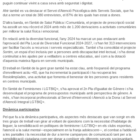
puguin continuar vivint a casa seva amb seguretat i dignitat.
Ahir també es va destacar el Servei d’Atenció Psicològica dels Serveis Socials, que ha
dut a terme un total de 380 entrevistes, el 87% de les quals han estat a dones.
D’altra banda, en l’àmbit de Salut Pública i Comunitària, el projecte de prescripció social
ha assolit un nou rècord el 2024 amb més de 1.200 derivacions a activitats comunitàries
per millorar la salut física i emocional.
En relació amb la diversitat funcional, l’any 2024 ha marcat un pas endavant amb
l’aprovació del Pla Local de Diversitat Funcional 2024-2027, i s’han fet 313 intervencions
per facilitar l’accés a recursos i serveis especialitzats. També s’ha consolidat el projecte
Sortim
, un espai d’oci inclusiu per a persones amb discapacitat intel·lectual, i s’ha donat
continuïtat a les ajudes per a vetlladors a centres educatius, així com a la dotació
d’aquesta mateixa figura en serveis municipals.
El treball en l’àmbit de la gent gran també ha estat clau, amb l’expansió del programa
d’envelliment actiu +60, que ha incrementat la participació i ha recuperat les
Resiolimpíades, una activitat que fomenta el benestar de les persones grans residents
en centres municipals.
En l’àmbit de Feminismes i LGTBIQ+, s’ha aprovat el 2n Pla d’Igualtat de Gènere i s’ha
desenvolupat el programa de pressupostos municipals amb perspectiva de gènere. A
més, s’han incorporat professionals al Servei d’Intervenció i Atenció a la Dona i al Servei
d’Atenció Integral LGTBIQ+.
Dinàmica participativa
Pel que fa a la dinàmica participativa, els aspectes més destacats que van sorgir en els
tres grups de treball van girar al voltant de qüestions com la necessitat d’habitatge de
lloguer, la sensibilització en polítiques de feminisme i LGTBIQ+ en els clubs esportius,
l’atenció a la salut mental—especialment en la franja adolescent—, el combat a l’addicció
a les pantalles i la necessitat de dur a terme campanyes de comunicació tant per a la
sensibilització ciutadana com per donar a conèixer els diferents serveis sociosanitaris.