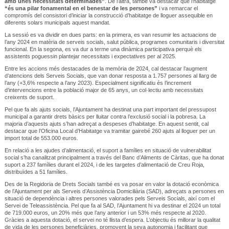
amb unes necessitats determinades”
. De l’altra, també va destacar que l’habitatge
“és una pilar fonamental en el benestar de les persones”
i va remarcar el
compromís del consistori d’iniciar la construcció d’habitatge de lloguer assequible en
diferents solars municipals aquest mandat.
La sessió es va dividir en dues parts: en la primera, es van resumir les actuacions de
l’any 2024 en matèria de serveis socials, salut pública, programes comunitaris i diversitat
funcional. En la segona, es va dur a terme una dinàmica participativa perquè els
assistents poguessin plantejar necessitats i expectatives per al 2025.
Entre les accions més destacades de la memòria de 2024, cal destacar l’augment
d’atencions dels Serveis Socials, que van donar resposta a 1.757 persones al llarg de
l’any (+3,6% respecte a l’any 2023). Especialment significatiu és l’increment
d’intervencions entre la població major de 65 anys, un col·lectiu amb necessitats
creixents de suport.
Pel que fa als ajuts socials, l’Ajuntament ha destinat una part important del pressupost
municipal a garantir drets bàsics per lluitar contra l’exclusió social i la pobresa. La
majoria d’aquests ajuts s’han adreçat a despeses d’habitatge. En aquest sentit, cal
destacar que l’Oficina Local d’Habitatge va tramitar gairebé 260 ajuts al lloguer per un
import total de 553.000 euros.
En relació a les ajudes d’alimentació, el suport a famílies en situació de vulnerabilitat
social s’ha canalitzat principalment a través del Banc d’Aliments de Càritas, que ha donat
suport a 237 famílies durant el 2024, i de les targetes d’alimentació de Creu Roja,
distribuïdes a 51 famílies.
Des de la Regidoria de Drets Socials també es va posar en valor la dotació econòmica
de l’Ajuntament per als Serveis d’Assistència Domiciliària (SAD), adreçats a persones en
situació de dependència i altres persones valorades pels Serveis Socials, així com el
Servei de Teleassistència. Pel que fa al SAD, l’Ajuntament hi va destinar el 2024 un total
de 719.000 euros, un 20% més que l’any anterior i un 53% més respecte al 2020.
Gràcies a aquesta dotació, el servei no té llista d’espera. L’objectiu és millorar la qualitat
de vida de les persones beneficiàries, promovent la seva autonomia i facilitant que