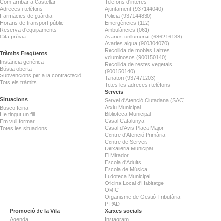
Com arribar a Castellar
Telèfons d'interès
Adreces i telèfons
Ajuntament (937144040)
Farmàcies de guàrdia
Policia (937144830)
Horaris de transport públic
Emergències (112)
Reserva d'equipaments
Ambulàncies (061)
Cita prèvia
Avaries enllumenat (686216138)
Avaries aigua (900304070)
Recollida de mobles i altres
Tràmits Freqüents
voluminosos (900150140)
Instància genèrica
Recollida de restes vegetals
Bústia oberta
(900150140)
Subvencions per a la contractació
Tanatori (937471203)
Tots els tràmits
Totes les adreces i telèfons
Serveis
Situacions
Servei d'Atenció Ciutadana (SAC)
Arxiu Municipal
Busco feina
Biblioteca Municipal
He tingut un fill
Casal Catalunya
Em vull formar
Casal d'Avis Plaça Major
Totes les situacions
Centre d'Atenció Primària
Centre de Serveis
Deixalleria Municipal
El Mirador
Escola d'Adults
Escola de Música
Ludoteca Municipal
Oficina Local d'Habitatge
OMIC
Organisme de Gestió Tributària
PIPAD
Promoció de la Vila
Xarxes socials
Agenda
Instagram