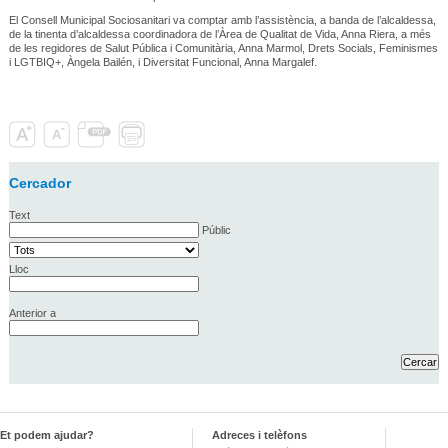
El Consell Municipal Sociosanitari va comptar amb l’assistència, a banda de l’alcaldessa,
de la tinenta d’alcaldessa coordinadora de l’Àrea de Qualitat de Vida, Anna Riera, a més
de les regidores de Salut Pública i Comunitària, Anna Marmol, Drets Socials, Feminismes
i LGTBIQ+, Àngela Bailén, i Diversitat Funcional, Anna Margalef.
Cercador
Text
Públic
Lloc
Anterior a
Et podem ajudar?
Adreces i telèfons