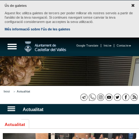
Ús de galetes
Aquest lloc utilitza galetes de tercers per poder millorar els nostres serveis a partir de
l'anàlisi de la teva navegació. Si continues navegant sense canviar la teva
configuració considerarem que acceptes la seva utilització.
Més informació sobre l'ús de les galetes
Google Translate
Inici
Contacte
Inici
Actualitat
Actualitat
Actualitat