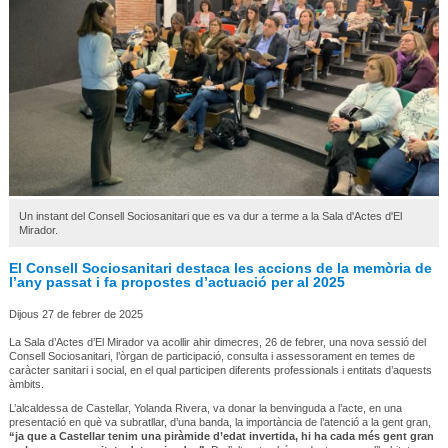
Un instant del Consell Sociosanitari que es va dur a terme a la Sala d'Actes d'El
Mirador.
El Consell Sociosanitari destaca les accions de la memòria de
l’any passat i fa propostes d’actuació per al 2025
Dijous 27 de febrer de 2025
La Sala d’Actes d’El Mirador va acollir ahir dimecres, 26 de febrer, una nova sessió del
Consell Sociosanitari, l’òrgan de participació, consulta i assessorament en temes de
caràcter sanitari i social, en el qual participen diferents professionals i entitats d’aquests
àmbits.
L’alcaldessa de Castellar, Yolanda Rivera, va donar la benvinguda a l’acte, en una
presentació en què va subratllar, d’una banda, la importància de l’atenció a la gent gran,
“ja que a Castellar tenim una piràmide d’edat invertida, hi ha cada més gent gran