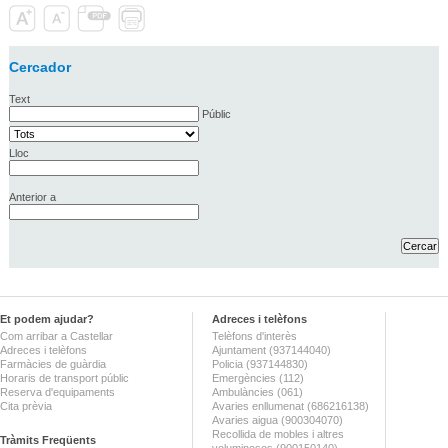
Cercador
Text
Públic
Lloc
Anterior a
Et podem ajudar?
Adreces i telèfons
Com arribar a Castellar
Telèfons d'interès
Adreces i telèfons
Ajuntament (937144040)
Farmàcies de guàrdia
Policia (937144830)
Horaris de transport públic
Emergències (112)
Reserva d'equipaments
Ambulàncies (061)
Cita prèvia
Avaries enllumenat (686216138)
Avaries aigua (900304070)
Recollida de mobles i altres
Tràmits Freqüents
voluminosos (900150140)