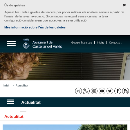
Ús de galetes
Aquest lloc utilitza galetes de tercers per poder millorar els nostres serveis a partir de
l'anàlisi de la teva navegació. Si continues navegant sense canviar la teva
configuració considerarem que acceptes la seva utilització.
Més informació sobre l'ús de les galetes
Google Translate
Inici
Contacte
Inici
Actualitat
Actualitat
Actualitat