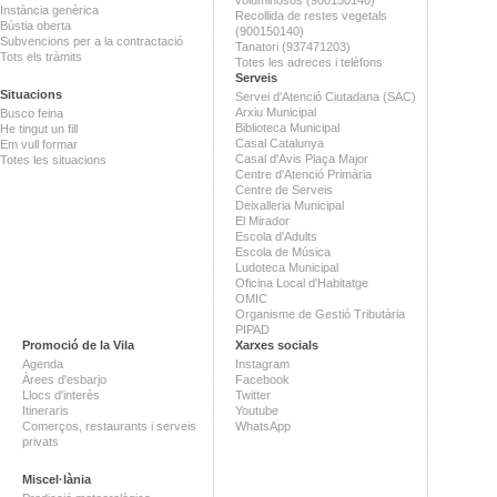
Instància genèrica
Recollida de restes vegetals
Bústia oberta
(900150140)
Subvencions per a la contractació
Tanatori (937471203)
Tots els tràmits
Totes les adreces i telèfons
Serveis
Situacions
Servei d'Atenció Ciutadana (SAC)
Arxiu Municipal
Busco feina
Biblioteca Municipal
He tingut un fill
Casal Catalunya
Em vull formar
Casal d'Avis Plaça Major
Totes les situacions
Centre d'Atenció Primària
Centre de Serveis
Deixalleria Municipal
El Mirador
Escola d'Adults
Escola de Música
Ludoteca Municipal
Oficina Local d'Habitatge
OMIC
Organisme de Gestió Tributària
PIPAD
Promoció de la Vila
Xarxes socials
Agenda
Instagram
Àrees d'esbarjo
Facebook
Llocs d'interès
Twitter
Itineraris
Youtube
Comerços, restaurants i serveis
WhatsApp
privats
Miscel·lània