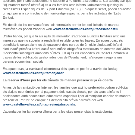
aportació per infant/adolescent no superior a 40 euros a la setmana. Cal assenyalar que
l’Ajuntament també oferirà ajuts a les famílies amb infants i adolescents que tinguin
Necessitats Específiques de Suport Educatiu (NESE). En aquest sentit, poden sol·licitar
un ajut per a la contractació de monitoratge específic per a les activitats de l’Estiu
Enriquit.
Els detalls de les convocatòries i els formularis per fer les sol·licituds de manera
telemàtica es poden trobar al web
www.castellarvalles.cat/ajutscasalsdestiu
.
D’altra banda, pel que fa als ajuts de menjador, s’adrecen a unitats familiars amb uns
ingressos que no superin la renda límit establerta en les bases. En aquest cas, els
beneficiaris seran alumnes de qualsevol dels cursos de 2n cicle d’educació infantil,
d’educació primària i d’educació secundària obligatòria matriculats en centres del Vallès
Occidental sostinguts amb fons públics. Els ajuts els concedeix el Consell Comarcal a
través de les sol·licituds gestionades des de l’Ajuntament, i s’atorguen segons uns
barems econòmics i socials.
En aquest cas, la tramitació electrònica dels ajuts es pot fer a través de l’enllaç
www.castellarvalles.cat/ajutsmenjador
.
La reserva d’hora per fer els tràmits de manera presencial ja és oberta
A més de la tramitació per Internet, les famílies que així ho prefereixin podran sol·licitar
els d’ajuts econòmics per al pagament dels casals d’estiu, per als ajuts a infants i
adolescents amb necessitats educatives especials i per al menjador escolar de manera
presencial. Per fer-ho cal que es demani cita prèvia a través del web
www.castellarvalles.cat/citapreviaajutssocials
.
L’agenda per fer la reserva d’hora per a les cites presencials ja està oberta.