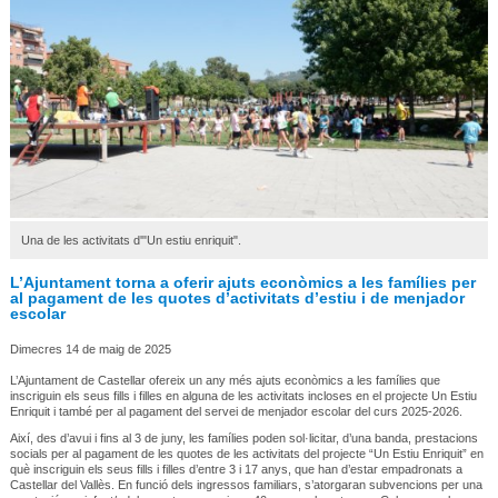
Una de les activitats d'"Un estiu enriquit".
L’Ajuntament torna a oferir ajuts econòmics a les famílies per
al pagament de les quotes d’activitats d’estiu i de menjador
escolar
Dimecres 14 de maig de 2025
L’Ajuntament de Castellar ofereix un any més ajuts econòmics a les famílies que
inscriguin els seus fills i filles en alguna de les activitats incloses en el projecte Un Estiu
Enriquit i també per al pagament del servei de menjador escolar del curs 2025-2026.
Així, des d’avui i fins al 3 de juny, les famílies poden sol·licitar, d’una banda, prestacions
socials per al pagament de les quotes de les activitats del projecte “Un Estiu Enriquit” en
què inscriguin els seus fills i filles d’entre 3 i 17 anys, que han d’estar empadronats a
Castellar del Vallès. En funció dels ingressos familiars, s’atorgaran subvencions per una