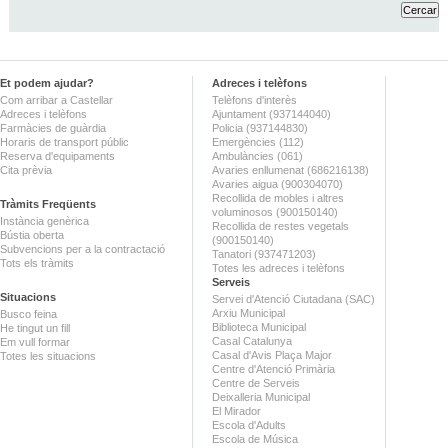
Et podem ajudar?
Adreces i telèfons
Com arribar a Castellar
Telèfons d'interès
Adreces i telèfons
Ajuntament (937144040)
Farmàcies de guàrdia
Policia (937144830)
Horaris de transport públic
Emergències (112)
Reserva d'equipaments
Ambulàncies (061)
Cita prèvia
Avaries enllumenat (686216138)
Avaries aigua (900304070)
Recollida de mobles i altres
Tràmits Freqüents
voluminosos (900150140)
Instància genèrica
Recollida de restes vegetals
Bústia oberta
(900150140)
Subvencions per a la contractació
Tanatori (937471203)
Tots els tràmits
Totes les adreces i telèfons
Serveis
Situacions
Servei d'Atenció Ciutadana (SAC)
Arxiu Municipal
Busco feina
Biblioteca Municipal
He tingut un fill
Casal Catalunya
Em vull formar
Casal d'Avis Plaça Major
Totes les situacions
Centre d'Atenció Primària
Centre de Serveis
Deixalleria Municipal
El Mirador
Escola d'Adults
Escola de Música