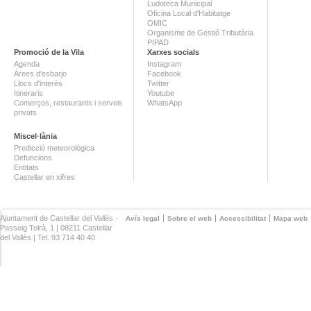
Ludoteca Municipal
Oficina Local d'Habitatge
OMIC
Organisme de Gestió Tributària
PIPAD
Promoció de la Vila
Xarxes socials
Agenda
Instagram
Àrees d'esbarjo
Facebook
Llocs d'interès
Twitter
Itineraris
Youtube
Comerços, restaurants i serveis
WhatsApp
privats
Miscel·lània
Predicció meteorològica
Defuncions
Entitats
Castellar en xifres
Ajuntament de Castellar del Vallès ·
Avís legal
Sobre el web
Accessibilitat
Mapa web
Passeig Tolrà, 1 | 08211 Castellar
del Vallès | Tel. 93 714 40 40