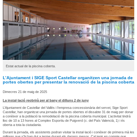
Estat actual de la piscina coberta.
L’Ajuntament i SIGE Sport Castellar organitzen una jornada de
portes obertes per presentar la renovació de la piscina coberta
Dimecres 21 de maig de 2025
La instal·lació reobrirà per al bany el dilluns 2 de juny
L’Ajuntament de Castellar del Vallès i l’empresa concessionària del servei, Sige Sport
Castellar, han organitzat una jornada de portes obertes el dissabte 31 de maig per donar
a conèixer a la població la remodelació de la piscina coberta municipal. L’activitat tindrà
lloc de 10 a 13 hores al Complex Esportiu de Puigverd (c. del País Valencià, 1) i és
oberta a tota la ciutadania.
Durant la jornada, els assistents podran visitar la instal·lació i conèixer de primera mà les
millores que s’hi han dut a terme durant els darrers mesos. Cal tenir en compte que