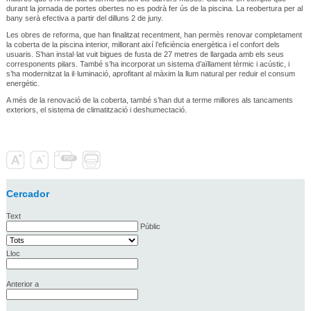
durant la jornada de portes obertes no es podrà fer ús de la piscina. La reobertura per al
bany serà efectiva a partir del dilluns 2 de juny.
Les obres de reforma, que han finalitzat recentment, han permès renovar completament
la coberta de la piscina interior, millorant així l’eficiència energètica i el confort dels
usuaris. S’han instal·lat vuit bigues de fusta de 27 metres de llargada amb els seus
corresponents pilars. També s’ha incorporat un sistema d’aïllament tèrmic i acústic, i
s’ha modernitzat la il·luminació, aprofitant al màxim la llum natural per reduir el consum
energètic.
A més de la renovació de la coberta, també s’han dut a terme millores als tancaments
exteriors, el sistema de climatització i deshumectació.
Cercador
Text
Públic
Lloc
Anterior a