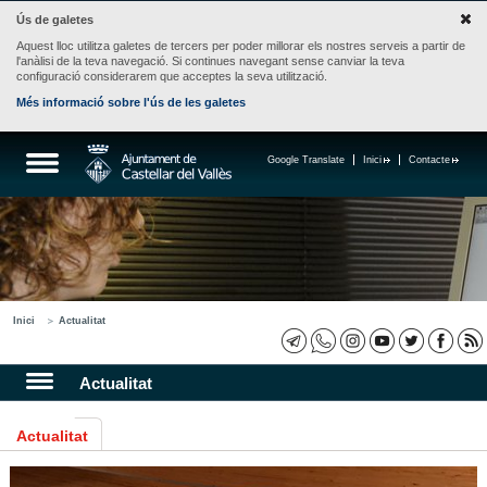
Ús de galetes
Aquest lloc utilitza galetes de tercers per poder millorar els nostres serveis a partir de
l'anàlisi de la teva navegació. Si continues navegant sense canviar la teva
configuració considerarem que acceptes la seva utilització.
Més informació sobre l'ús de les galetes
Google Translate
Inici
Contacte
Inici
Actualitat
Actualitat
Actualitat