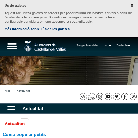
Ús de galetes
Aquest lloc utilitza galetes de tercers per poder millorar els nostres serveis a partir de
l'anàlisi de la teva navegació. Si continues navegant sense canviar la teva
configuració considerarem que acceptes la seva utilització.
Més informació sobre l'ús de les galetes
Google Translate
Inici
Contacte
Inici
Actualitat
Actualitat
Actualitat
Cursa popular petits