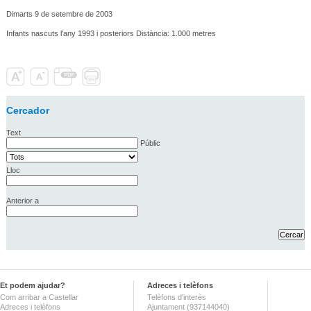
Dimarts 9 de setembre de 2003
Infants nascuts l'any 1993 i posteriors Distància: 1.000 metres
Cercador
Text
Públic
Lloc
Anterior a
Et podem ajudar?
Adreces i telèfons
Com arribar a Castellar
Telèfons d'interès
Adreces i telèfons
Ajuntament (937144040)