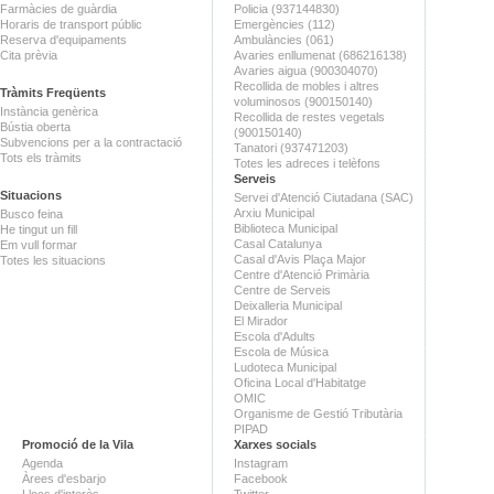
Farmàcies de guàrdia
Policia (937144830)
Horaris de transport públic
Emergències (112)
Reserva d'equipaments
Ambulàncies (061)
Cita prèvia
Avaries enllumenat (686216138)
Avaries aigua (900304070)
Recollida de mobles i altres
Tràmits Freqüents
voluminosos (900150140)
Instància genèrica
Recollida de restes vegetals
Bústia oberta
(900150140)
Subvencions per a la contractació
Tanatori (937471203)
Tots els tràmits
Totes les adreces i telèfons
Serveis
Situacions
Servei d'Atenció Ciutadana (SAC)
Arxiu Municipal
Busco feina
Biblioteca Municipal
He tingut un fill
Casal Catalunya
Em vull formar
Casal d'Avis Plaça Major
Totes les situacions
Centre d'Atenció Primària
Centre de Serveis
Deixalleria Municipal
El Mirador
Escola d'Adults
Escola de Música
Ludoteca Municipal
Oficina Local d'Habitatge
OMIC
Organisme de Gestió Tributària
PIPAD
Promoció de la Vila
Xarxes socials
Agenda
Instagram
Àrees d'esbarjo
Facebook
Llocs d'interès
Twitter