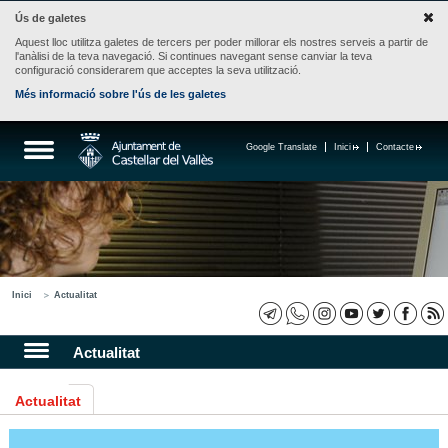
Ús de galetes
Aquest lloc utilitza galetes de tercers per poder millorar els nostres serveis a partir de
l'anàlisi de la teva navegació. Si continues navegant sense canviar la teva
configuració considerarem que acceptes la seva utilització.
Més informació sobre l'ús de les galetes
Google Translate
Inici
Contacte
Inici
Actualitat
Actualitat
Actualitat