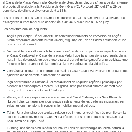
al Casal de la Plaça Major i a la Regidoria de Gent Gran. Llavors s'haurà de dur a terme
el procés d'inscripció, a la Regidoria de Gent Gran (C. Portugal, 2D) del 17 al 29 de
setembre, de dilluns a divendres de 9 a 14 h.
Les propostes, que s’han programat en diferents espais, s’han dividit en activitats que
s’allargaran durant tot el curs escolar, és a dir, del 6 d’octubre al 15 de juny.
Les activitats son les següents:
Anglès per viatjar. Té per objectiu desenvolupar habilitats de conversa en anglès.
S’han programat diferents nivells (inicial, mig i mig-alt), en sessions setmanals d’una
hora i mitja de durada.
“Activa el teu cervell: cuida la teva memòria”, amb vuit grups que es repartiran entre
el Casal Catalunya i el Casal de la plaça Major i que faran sessions setmanals d’una
hora i mitja de durada en què s’exercitarà el cervell mitjançant diferents activitats que
fomenten l’entrenament de la memòria i la seva aplicació a la vida diària.
Gimnàstica “dolça”, en dos grups de matí al Casal Catalunya. Estiraments suaus que
ajudaran els assistents a mantenir-se actius.
Ioga per treballar la relaxació i el restabliment de l’equilibri orgànic i psicològic per
afavorir la salut corporal i mental. Sis grups, amb possibilitat d’horari de matí o de
tarda, amb sessions al Casal Catalunya.
Pilates, amb set grups que s’ubicaran entre el Casal Catalunya i la Sala Blava de
l’Espai Tolrà. Es faran exercicis suaus i estiraments de les cadenes musculars per
evitar lesions i tensions i recuperar la mobilitat natural del cos.
Tai-txi. Una disciplina que ajuda a relaxar cos i ment i a reduir l’estrès tot millorant la
flexibilitat amb moviments suaus. Hi haurà dos grups de matí que es trobaran a la
Sala Blava de l’Espai Tolrà.
Txikung, una tècnica mil·lenària per moure i deixar fluir l’energia de forma natural a
través del cos. Hi haurà un grup, els dilluns de 9.30 a 10.30 h, a la Sala Blava de