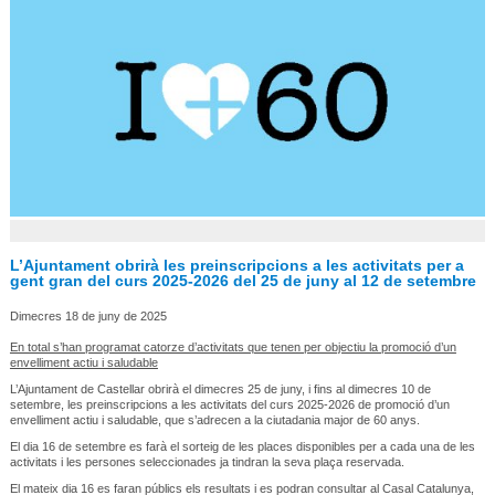
L’Ajuntament obrirà les preinscripcions a les activitats per a
gent gran del curs 2025-2026 del 25 de juny al 12 de setembre
Dimecres 18 de juny de 2025
En total s’han programat catorze d’activitats que tenen per objectiu la promoció d’un
envelliment actiu i saludable
L’Ajuntament de Castellar obrirà el dimecres 25 de juny, i fins al dimecres 10 de
setembre, les preinscripcions a les activitats del curs 2025-2026 de promoció d’un
envelliment actiu i saludable, que s’adrecen a la ciutadania major de 60 anys.
El dia 16 de setembre es farà el sorteig de les places disponibles per a cada una de les
activitats i les persones seleccionades ja tindran la seva plaça reservada.
El mateix dia 16 es faran públics els resultats i es podran consultar al Casal Catalunya,