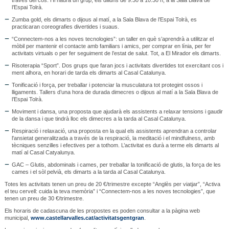
l’Espai Tolrà.
Zumba gold, els dimarts o dijous al matí, a la Sala Blava de l’Espai Tolrà, es
practicaran coreografies divertides i suaus.
“Connectem-nos a les noves tecnologies”: un taller en què s’aprendrà a utilitzar el
mòbil per mantenir el contacte amb familiars i amics, per comprar en línia, per fer
activitats virtuals o per fer seguiment de l’estat de salut. Tot, a El Mirador els dimarts.
Risoterapia “Sport”. Dos grups que faran jocs i activitats divertides tot exercitant cos i
ment alhora, en horari de tarda els dimarts al Casal Catalunya.
Tonificació i força, per treballar i potenciar la musculatura tot protegint ossos i
lligaments. Tallers d’una hora de durada dimecres o dijous al matí a la Sala Blava de
l’Espai Tolrà.
Moviment i dansa, una proposta que ajudarà els assistents a relaxar tensions i gaudir
de la dansa i que tindrà lloc els dimecres a la tarda al Casal Catalunya.
Respiració i relaxació, una proposta en la qual els assistents aprendran a controlar
l'ansietat generalitzada a través de la respiració, la meditació i el mindfulness, amb
tècniques senzilles i efectives per a tothom. L’activitat es durà a terme els dimarts al
matí al Casal Catyalunya.
GAC – Glutis, abdominals i cames, per treballar la tonificació de glutis, la força de les
cames i el sòl pelvià, els dimarts a la tarda al Casal Catalunya.
Totes les activitats tenen un preu de 20 €/trimestre excepte “Anglès per viatjar”, “Activa
el teu cervell: cuida la teva memòria” i “Connectem-nos a les noves tecnologies”, que
tenen un preu de 30 €/trimestre.
Els horaris de cadascuna de les propostes es poden consultar a la pàgina web
municipal,
www.castellarvalles.cat/activitatsgentgran
.