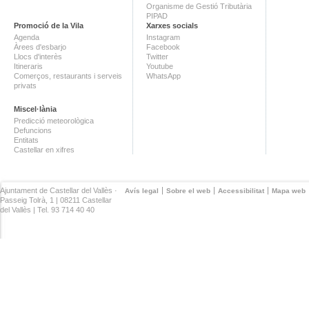
Organisme de Gestió Tributària
PIPAD
Promoció de la Vila
Xarxes socials
Agenda
Instagram
Àrees d'esbarjo
Facebook
Llocs d'interès
Twitter
Itineraris
Youtube
Comerços, restaurants i serveis
WhatsApp
privats
Miscel·lània
Predicció meteorològica
Defuncions
Entitats
Castellar en xifres
Ajuntament de Castellar del Vallès ·
Avís legal
Sobre el web
Accessibilitat
Mapa web
Passeig Tolrà, 1 | 08211 Castellar
del Vallès | Tel. 93 714 40 40