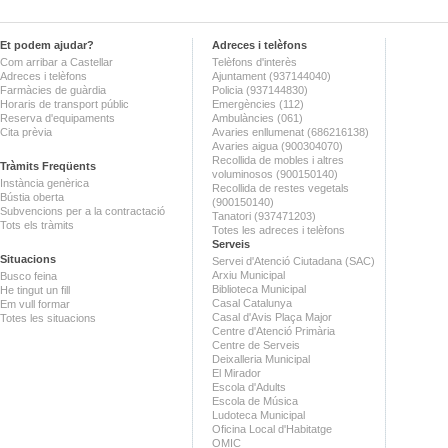
Et podem ajudar?
Adreces i telèfons
Com arribar a Castellar
Telèfons d'interès
Adreces i telèfons
Ajuntament (937144040)
Farmàcies de guàrdia
Policia (937144830)
Horaris de transport públic
Emergències (112)
Reserva d'equipaments
Ambulàncies (061)
Cita prèvia
Avaries enllumenat (686216138)
Avaries aigua (900304070)
Recollida de mobles i altres
Tràmits Freqüents
voluminosos (900150140)
Instància genèrica
Recollida de restes vegetals
Bústia oberta
(900150140)
Subvencions per a la contractació
Tanatori (937471203)
Tots els tràmits
Totes les adreces i telèfons
Serveis
Situacions
Servei d'Atenció Ciutadana (SAC)
Arxiu Municipal
Busco feina
Biblioteca Municipal
He tingut un fill
Casal Catalunya
Em vull formar
Casal d'Avis Plaça Major
Totes les situacions
Centre d'Atenció Primària
Centre de Serveis
Deixalleria Municipal
El Mirador
Escola d'Adults
Escola de Música
Ludoteca Municipal
Oficina Local d'Habitatge
OMIC