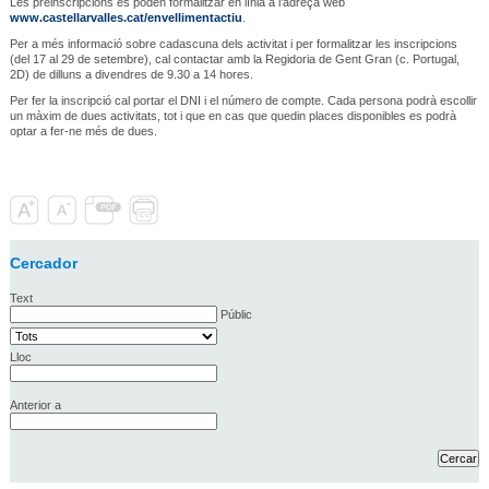
Les preinscripcions es poden formalitzar en línia a l’adreça web
www.castellarvalles.cat/envellimentactiu
.
Per a més informació sobre cadascuna dels activitat i per formalitzar les inscripcions
(del 17 al 29 de setembre), cal contactar amb la Regidoria de Gent Gran (c. Portugal,
2D) de dilluns a divendres de 9.30 a 14 hores.
Per fer la inscripció cal portar el DNI i el número de compte. Cada persona podrà escollir
un màxim de dues activitats, tot i que en cas que quedin places disponibles es podrà
optar a fer-ne més de dues.
Cercador
Text
Públic
Lloc
Anterior a