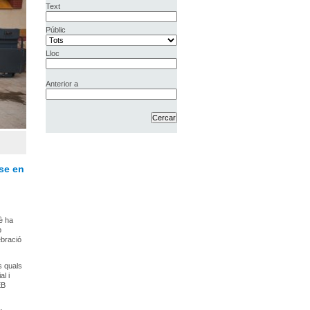
Text
Públic
Lloc
Anterior a
-se en
uè ha
b
ebració
s quals
l i
EB