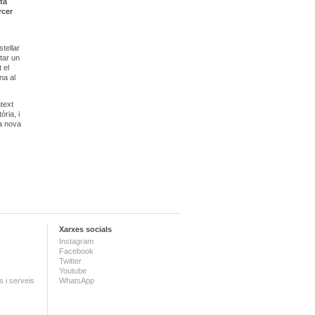
ta
rcer
tellar
tar un
 el
na al
ntext
òria, i
la nova
Xarxes socials
Instagram
Facebook
Twitter
Youtube
 i serveis
WhatsApp