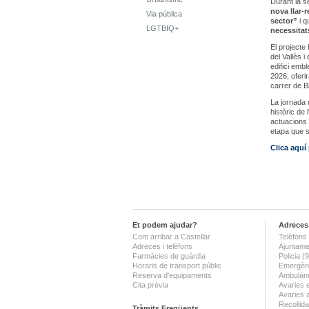
Durant la s
nova llar-r
Via pública
sector”
i 
LGTBIQ+
necessitat
El projecte
del Vallès i
edifici embl
2026, oferi
carrer de B
La jornada d
històric de 
actuacions 
etapa que s
Clica aquí
Et podem ajudar?
Adreces 
Com arribar a Castellar
Telèfons 
Adreces i telèfons
Ajuntame
Farmàcies de guàrdia
Policia 
Horaris de transport públic
Emergènc
Reserva d'equipaments
Ambulànc
Cita prèvia
Avaries 
Avaries 
Recollida
Tràmits Freqüents