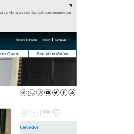
sense canviar la teva configuració considerarem que
Google Translate
Inici
Contacte
ern Obert
Seu electrònica
Cercador