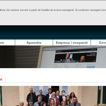
illorar els nostres serveis a partir de l'anàlisi de la teva navegació. Si continues navegant 
rir
Aprendre
Empresa i ocupació
Gov
at