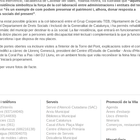
eva intervenció, l’alcaldessa de Castellar del Vallès, Yolanda Rivera, va subratllat que
“aques
esidència simbolitza la força de la col·laboració entre administracions i entitats del te
que
“és un exemple de com podem preservar el patrimoni i, alhora, donar resposta a
s socials del present”
.
 ha estat possible gràcies a la col·laboració entre el Grup Cooperatiu TEB, l’Ajuntament de Cas
 el Departament de Drets Socials i Inclusió de la Generalitat de Catalunya, i ha permès rehabili
emàtic del municipi per destinar-lo a ús social. La llar-residència, que entrarà en funcionament
rà dotze places per a persones amb discapacitat intel·lectual i complementarà la que ja funcio
arcelona i que disposa de nou places.
e portes obertes va incloure visites a l’interior de la Torre del Pont, explicacions sobre el co
l'edifici a càrrec de Llorenç Genescà, president del Centre d'Estudis de Castellar - Arxiu d'Hist
de la Coral Pas a Pas i del DJ Llunu, en un ambient festiu que volia reconèixer la feina feta i 
’iniciarà properament.
per veure fotos de l'acte.
i telèfons
Serveis
Promoció de la Vila
d'interès
Servei d'Atenció Ciutadana (SAC)
Agenda
nt (937144040)
Arxiu Municipal
Àrees d'esbarjo
(937144830)
Biblioteca Municipal
Llocs d'interès
ies (112)
Casal Catalunya
Itineraris
ies (061)
Casal d'Avis Plaça Major
Comerços, restaurants
enllumenat (686216138)
Centre d'Atenció Primària
privats
aigua (900304070)
Centre de Serveis
 de mobles i altres
Deixalleria Municipal
Miscel·lània