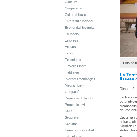
Consum
Cooperació
Cultura i lleure
Diversitat funcional
Economia i hisenda
Educació
Empresa
Entitats
Esport
Feminisme
Foto de f
Govern Obert
Habitatge
La Torre
llar-res
Internet i tecnologies
Medi ambient
Dimarts 21
Ocupació
La Torre de
Promoció de la vila
estat objec
Protecció civil
discapacita
del 25è ani
Salut
Seguretat
L’acte va c
hi havia el 
Societat
Solidària i
Transport i mobilitat
Vallès, Jos
Urbanisme