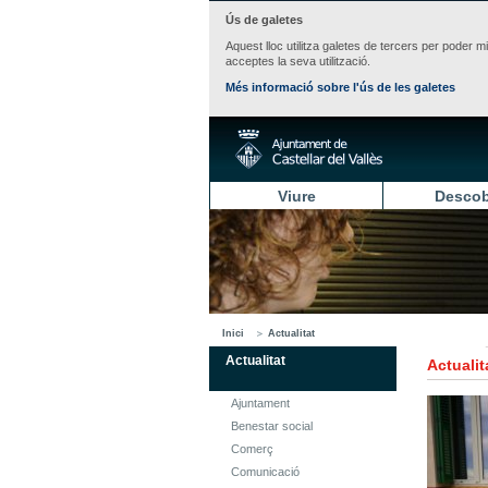
Ús de galetes
Aquest lloc utilitza galetes de tercers per poder m
acceptes la seva utilització.
Més informació sobre l'ús de les galetes
Viure
Descob
Inici
Actualitat
Actualitat
Actualit
Ajuntament
Benestar social
Comerç
Comunicació