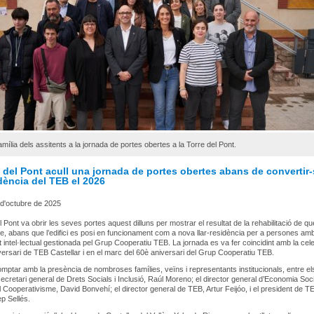
amília dels assitents a la jornada de portes obertes a la Torre del Pont.
 del Pont acull una jornada de portes obertes abans de convertir
idència del TEB el 2026
 d'octubre de 2025
l Pont va obrir les seves portes aquest dilluns per mostrar el resultat de la rehabilitació de q
te, abans que l’edifici es posi en funcionament com a nova llar-residència per a persones am
t intel·lectual gestionada pel Grup Cooperatiu TEB. La jornada es va fer coincidint amb la cel
versari de TEB Castellar i en el marc del 60è aniversari del Grup Cooperatiu TEB.
omptar amb la presència de nombroses famílies, veïns i representants institucionals, entre el
secretari general de Drets Socials i Inclusió, Raúl Moreno; el director general d’Economia Socia
 el Cooperativisme, David Bonvehí; el director general de TEB, Artur Feijóo, i el president de T
ep Sellés.