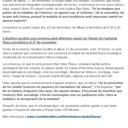
a partir de dilluns, 17 de novembre, a l’Espai Sales d’El Mirador. La mostra, que inclou
una quinzena de fotografies acompanyades de textos, s’estructura en tres eixos bàsics:
salut, esport i dona. En aquest sentit, tal com explica Mar Hdez,
“hi ha imatges que
parlen de la malaltia; de l’exercici, en aquest cas, el ciclisme; i de la sexualitat, de
la part més íntima, perquè la malaltia té una incidència molt important també en
aquest aspecte”
.
L’exposició es podrà visitar fins al 5 de desembre, de dilluns a divendres de 8.30 a 20
hores.
L’Auditori acollirà una conversa amb diferents expert en l’àmbit de l’activitat
física oncològica el 27 de novembre
A més de la mostra, l’Auditori acollirà el dijous 27 de novembre, a les 19 hores, un acte
obert a tothom que consistirà en una conversa al voltant de l’activitat física oncològica
moderada per la comunicadora Mercè Sanjuan.
La conversa, en què hi serà present Mar Hdez Plana, comptarà també amb la
participació de tres experts en aquest àmbit. Es tracta d’Hermínia García, fisioterapeuta
especialitzada en oncologia i exercici oncològic; Montserrat Velasco, oncòloga, Joan
Vives, metge de l’esport, i Queralt Cebrià Morales, adjunta a la direcció del CAP.
Hdez apunta que la commemoració d’aquest projecte, que va néixer
“de la necessitat
de fer visible l’exercici en pacients en tractament de càncer”
, s’ha impulsat,
“per
fer un balanç d’aquests deu anys. En aquest temps, s’ha posat de manifest que
l’exercici físic oncològic s’ha de contemplar com un paràmetre més i dins la
malaltia i la recuperació de la malaltia”
.
Després de l’acte, que és d’entrada lliure, els assistents podran gaudir a una visita
guiada a l’exposició ubicada a l’Espai Sales d’El Mirador.
Més informació a
www.castellarvalles.cat/identitatesculpida10anys
.