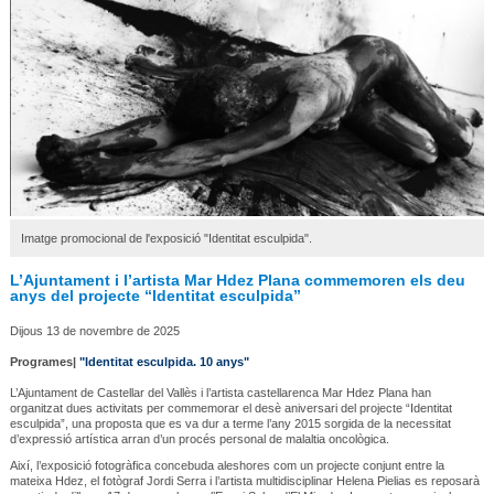
Imatge promocional de l'exposició "Identitat esculpida".
L’Ajuntament i l’artista Mar Hdez Plana commemoren els deu
anys del projecte “Identitat esculpida”
Dijous 13 de novembre de 2025
Programes|
"Identitat esculpida. 10 anys"
L’Ajuntament de Castellar del Vallès i l’artista castellarenca Mar Hdez Plana han
organitzat dues activitats per commemorar el desè aniversari del projecte “Identitat
esculpida”, una proposta que es va dur a terme l’any 2015 sorgida de la necessitat
d’expressió artística arran d’un procés personal de malaltia oncològica.
Així, l’exposició fotogràfica concebuda aleshores com un projecte conjunt entre la
mateixa Hdez, el fotògraf Jordi Serra i l’artista multidisciplinar Helena Pielias es reposarà