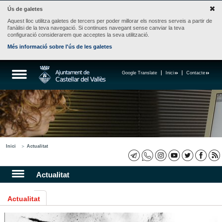
Ús de galetes
Aquest lloc utilitza galetes de tercers per poder millorar els nostres serveis a partir de
l'anàlisi de la teva navegació. Si continues navegant sense canviar la teva
configuració considerarem que acceptes la seva utilització.
Més informació sobre l'ús de les galetes
Google Translate
Inici
Contacte
Inici
Actualitat
Actualitat
Actualitat