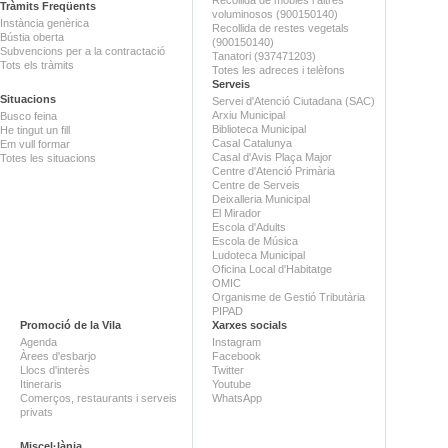
Tràmits Freqüents
voluminosos (900150140)
Instància genèrica
Recollida de restes vegetals
Bústia oberta
(900150140)
Subvencions per a la contractació
Tanatori (937471203)
Tots els tràmits
Totes les adreces i telèfons
Serveis
Situacions
Servei d'Atenció Ciutadana (SAC)
Arxiu Municipal
Busco feina
Biblioteca Municipal
He tingut un fill
Casal Catalunya
Em vull formar
Casal d'Avis Plaça Major
Totes les situacions
Centre d'Atenció Primària
Centre de Serveis
Deixalleria Municipal
El Mirador
Escola d'Adults
Escola de Música
Ludoteca Municipal
Oficina Local d'Habitatge
OMIC
Organisme de Gestió Tributària
PIPAD
Promoció de la Vila
Xarxes socials
Agenda
Instagram
Àrees d'esbarjo
Facebook
Llocs d'interès
Twitter
Itineraris
Youtube
Comerços, restaurants i serveis
WhatsApp
privats
Miscel·lània