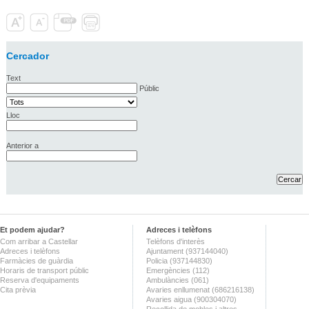
Cercador
Text
Públic
Lloc
Anterior a
Et podem ajudar?
Adreces i telèfons
Com arribar a Castellar
Telèfons d'interès
Adreces i telèfons
Ajuntament (937144040)
Farmàcies de guàrdia
Policia (937144830)
Horaris de transport públic
Emergències (112)
Reserva d'equipaments
Ambulàncies (061)
Cita prèvia
Avaries enllumenat (686216138)
Avaries aigua (900304070)
Recollida de mobles i altres