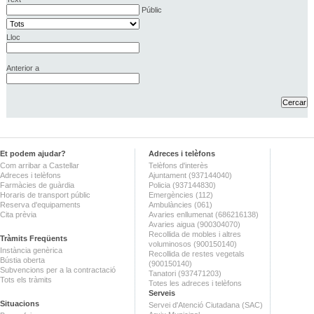
Públic
Lloc
Anterior a
Et podem ajudar?
Adreces i telèfons
Com arribar a Castellar
Telèfons d'interès
Adreces i telèfons
Ajuntament (937144040)
Farmàcies de guàrdia
Policia (937144830)
Horaris de transport públic
Emergències (112)
Reserva d'equipaments
Ambulàncies (061)
Cita prèvia
Avaries enllumenat (686216138)
Avaries aigua (900304070)
Recollida de mobles i altres
Tràmits Freqüents
voluminosos (900150140)
Instància genèrica
Recollida de restes vegetals
Bústia oberta
(900150140)
Subvencions per a la contractació
Tanatori (937471203)
Tots els tràmits
Totes les adreces i telèfons
Serveis
Situacions
Servei d'Atenció Ciutadana (SAC)