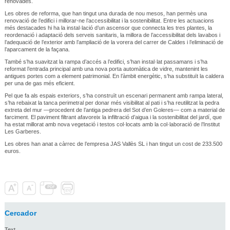
renovades.
Les obres de reforma, que han tingut una durada de nou mesos, han permès una
renovació de l’edifici i millorar-ne l’accessibilitat i la sostenibilitat. Entre les actuacions
més destacades hi ha la instal·lació d’un ascensor que connecta les tres plantes, la
reordenació i adaptació dels serveis sanitaris, la millora de l’accessibilitat dels lavabos i
l’adequació de l’exterior amb l’ampliació de la vorera del carrer de Caldes i l’eliminació de
l’aparcament de la façana.
També s’ha suavitzat la rampa d’accés a l’edifici, s’han instal·lat passamans i s’ha
reformat l’entrada principal amb una nova porta automàtica de vidre, mantenint les
antigues portes com a element patrimonial. En l’àmbit energètic, s’ha substituït la caldera
per una de gas més eficient.
Pel que fa als espais exteriors, s’ha construït un escenari permanent amb rampa lateral,
s’ha rebaixat la tanca perimetral per donar més visibilitat al pati i s’ha reutilitzat la pedra
extreta del mur —procedent de l’antiga pedrera del Sot d’en Goleres— com a material de
farciment. El paviment filtrant afavoreix la infiltració d’aigua i la sostenibilitat del jardí, que
ha estat millorat amb nova vegetació i testos col·locats amb la col·laboració de l’Institut
Les Garberes.
Les obres han anat a càrrec de l’empresa JAS Vallès SL i han tingut un cost de 233.500
euros.
Cercador
Text