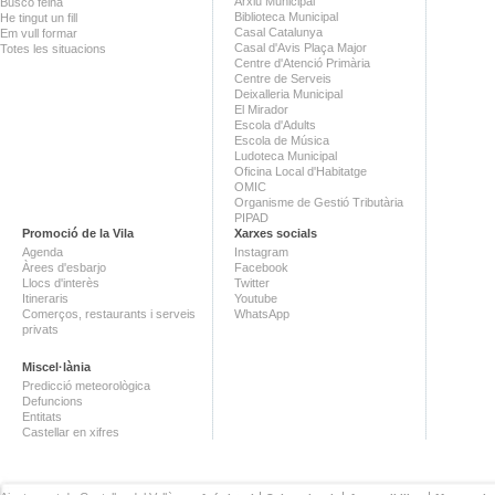
Arxiu Municipal
Busco feina
Biblioteca Municipal
He tingut un fill
Casal Catalunya
Em vull formar
Casal d'Avis Plaça Major
Totes les situacions
Centre d'Atenció Primària
Centre de Serveis
Deixalleria Municipal
El Mirador
Escola d'Adults
Escola de Música
Ludoteca Municipal
Oficina Local d'Habitatge
OMIC
Organisme de Gestió Tributària
PIPAD
Promoció de la Vila
Xarxes socials
Agenda
Instagram
Àrees d'esbarjo
Facebook
Llocs d'interès
Twitter
Itineraris
Youtube
Comerços, restaurants i serveis
WhatsApp
privats
Miscel·lània
Predicció meteorològica
Defuncions
Entitats
Castellar en xifres