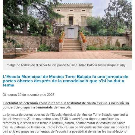
Imatge de l'edifici de l'Escola Municipal de Música Torre Balada l'estiu d'aquest any.
L’Escola Municipal de Música Torre Balada fa una jornada de
portes obertes després de la remodelació que s’hi ha dut a
terme
Dimecres 19 de novembre de 2025
L’activitat se celebrarà coincidint amb la festivitat de Santa Cecilia, i inclourà un
concert de grups instrumentals de l’escola
La jornada de portes obertes de l’Escola Municipal de Música Torre Balada, que tindrà
lloc el divendres 21 de novembre a les 17.30 h, servirà per donar a conèixer les
reformes que s’han dut a terme a l’edifici i, alhora, commemorar la festivitat de Santa
Cecília, patrona de la música. L’acte inclourà una benvinguda institucional, un concert al
pati amb els grups instrumentals de l’escola i la possibilitat de visitar les instal·lacions