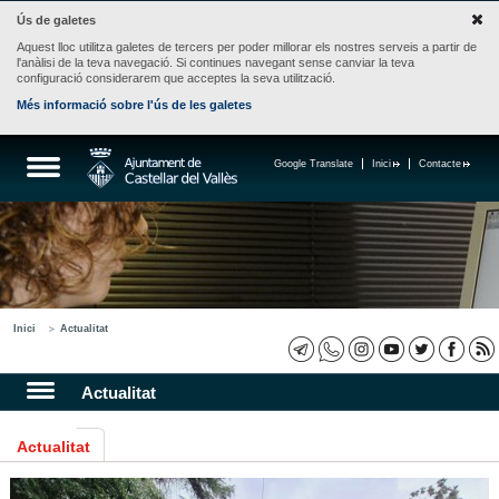
Ús de galetes
Aquest lloc utilitza galetes de tercers per poder millorar els nostres serveis a partir de
l'anàlisi de la teva navegació. Si continues navegant sense canviar la teva
configuració considerarem que acceptes la seva utilització.
Més informació sobre l'ús de les galetes
Google Translate
Inici
Contacte
Inici
Actualitat
Actualitat
Actualitat