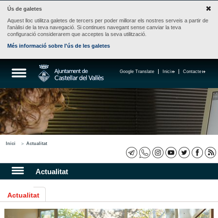
Ús de galetes
Aquest lloc utilitza galetes de tercers per poder millorar els nostres serveis a partir de
l'anàlisi de la teva navegació. Si continues navegant sense canviar la teva
configuració considerarem que acceptes la seva utilització.
Més informació sobre l'ús de les galetes
Google Translate
Inici
Contacte
Inici
Actualitat
Actualitat
Actualitat