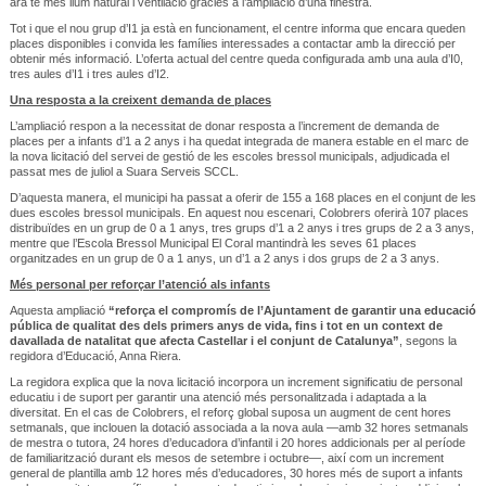
ara té més llum natural i ventilació gràcies a l’ampliació d’una finestra.
Tot i que el nou grup d’I1 ja està en funcionament, el centre informa que encara queden
places disponibles i convida les famílies interessades a contactar amb la direcció per
obtenir més informació. L’oferta actual del centre queda configurada amb una aula d’I0,
tres aules d’I1 i tres aules d’I2.
Una resposta a la creixent demanda de places
L’ampliació respon a la necessitat de donar resposta a l’increment de demanda de
places per a infants d’1 a 2 anys i ha quedat integrada de manera estable en el marc de
la nova licitació del servei de gestió de les escoles bressol municipals, adjudicada el
passat mes de juliol a Suara Serveis SCCL.
D’aquesta manera, el municipi ha passat a oferir de 155 a 168 places en el conjunt de les
dues escoles bressol municipals. En aquest nou escenari, Colobrers oferirà 107 places
distribuïdes en un grup de 0 a 1 anys, tres grups d’1 a 2 anys i tres grups de 2 a 3 anys,
mentre que l’Escola Bressol Municipal El Coral mantindrà les seves 61 places
organitzades en un grup de 0 a 1 anys, un d’1 a 2 anys i dos grups de 2 a 3 anys.
Més personal per reforçar l’atenció als infants
Aquesta ampliació
“reforça el compromís de l’Ajuntament de garantir una educació
pública de qualitat des dels primers anys de vida, fins i tot en un context de
davallada de natalitat que afecta Castellar i el conjunt de Catalunya”
, segons la
regidora d’Educació, Anna Riera.
La regidora explica que la nova licitació incorpora un increment significatiu de personal
educatiu i de suport per garantir una atenció més personalitzada i adaptada a la
diversitat. En el cas de Colobrers, el reforç global suposa un augment de cent hores
setmanals, que inclouen la dotació associada a la nova aula —amb 32 hores setmanals
de mestra o tutora, 24 hores d’educadora d’infantil i 20 hores addicionals per al període
de familiarització durant els mesos de setembre i octubre—, així com un increment
general de plantilla amb 12 hores més d’educadores, 30 hores més de suport a infants