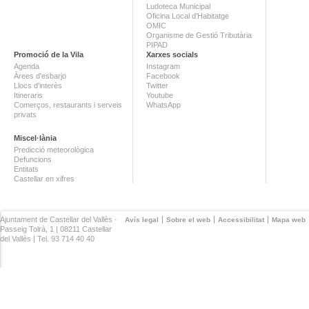
Ludoteca Municipal
Oficina Local d'Habitatge
OMIC
Organisme de Gestió Tributària
PIPAD
Promoció de la Vila
Xarxes socials
Agenda
Instagram
Àrees d'esbarjo
Facebook
Llocs d'interès
Twitter
Itineraris
Youtube
Comerços, restaurants i serveis
WhatsApp
privats
Miscel·lània
Predicció meteorològica
Defuncions
Entitats
Castellar en xifres
Ajuntament de Castellar del Vallès ·
Avís legal
Sobre el web
Accessibilitat
Mapa web
Passeig Tolrà, 1 | 08211 Castellar
del Vallès | Tel. 93 714 40 40