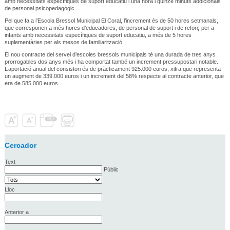
amb necessitats específiques de suport educatiu i una hora i quinze minuts addicionals
de personal psicopedagògic.
Pel que fa a l’Escola Bressol Municipal El Coral, l’increment és de 50 hores setmanals,
que corresponen a més hores d’educadores, de personal de suport i de reforç per a
infants amb necessitats específiques de suport educatiu, a més de 5 hores
suplementàries per als mesos de familiarització.
El nou contracte del servei d’escoles bressols municipals té una durada de tres anys
prorrogables dos anys més i ha comportat també un increment pressupostari notable.
L’aportació anual del consistori és de pràcticament 925.000 euros, xifra que representa
un augment de 339.000 euros i un increment del 58% respecte al contracte anterior, que
era de 585.000 euros.
Cercador
Text
Públic
Lloc
Anterior a