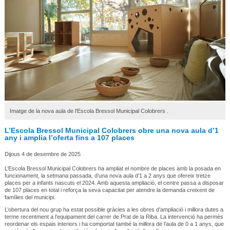
Imatge de la nova aula de l'Escola Bressol Municipal Colobrers .
L’Escola Bressol Municipal Colobrers obre una nova aula d’1
any i amplia l’oferta fins a 107 places
Dijous 4 de desembre de 2025
L’Escola Bressol Municipal Colobrers ha ampliat el nombre de places amb la posada en
funcionament, la setmana passada, d’una nova aula d’1 a 2 anys que ofereix tretze
places per a infants nascuts el 2024. Amb aquesta ampliació, el centre passa a disposar
de 107 places en total i reforça la seva capacitat per atendre la demanda creixent de
famílies del municipi.
L’obertura del nou grup ha estat possible gràcies a les obres d’ampliació i millora dutes a
terme recentment a l’equipament del carrer de Prat de la Riba. La intervenció ha permès
reordenar els espais interiors i ha comportat també la millora de l’aula de 0 a 1 anys, que