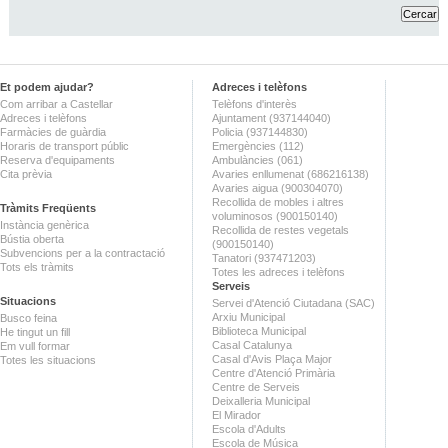
Et podem ajudar?
Adreces i telèfons
Com arribar a Castellar
Telèfons d'interès
Adreces i telèfons
Ajuntament (937144040)
Farmàcies de guàrdia
Policia (937144830)
Horaris de transport públic
Emergències (112)
Reserva d'equipaments
Ambulàncies (061)
Cita prèvia
Avaries enllumenat (686216138)
Avaries aigua (900304070)
Recollida de mobles i altres
Tràmits Freqüents
voluminosos (900150140)
Instància genèrica
Recollida de restes vegetals
Bústia oberta
(900150140)
Subvencions per a la contractació
Tanatori (937471203)
Tots els tràmits
Totes les adreces i telèfons
Serveis
Situacions
Servei d'Atenció Ciutadana (SAC)
Arxiu Municipal
Busco feina
Biblioteca Municipal
He tingut un fill
Casal Catalunya
Em vull formar
Casal d'Avis Plaça Major
Totes les situacions
Centre d'Atenció Primària
Centre de Serveis
Deixalleria Municipal
El Mirador
Escola d'Adults
Escola de Música