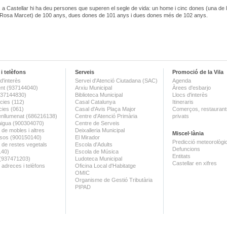
 a Castellar hi ha deu persones que superen el segle de vida: un home i cinc dones (una de 
a Rosa Marcet) de 100 anys, dues dones de 101 anys i dues dones més de 102 anys.
i telèfons
Serveis
Promoció de la Vila
d'interès
Servei d'Atenció Ciutadana (SAC)
Agenda
nt (937144040)
Arxiu Municipal
Àrees d'esbarjo
(937144830)
Biblioteca Municipal
Llocs d'interès
ies (112)
Casal Catalunya
Itineraris
ies (061)
Casal d'Avis Plaça Major
Comerços, restaurants
enllumenat (686216138)
Centre d'Atenció Primària
privats
aigua (900304070)
Centre de Serveis
 de mobles i altres
Deixalleria Municipal
Miscel·lània
sos (900150140)
El Mirador
Predicció meteorològi
a de restes vegetals
Escola d'Adults
Defuncions
140)
Escola de Música
Entitats
 (937471203)
Ludoteca Municipal
Castellar en xifres
 adreces i telèfons
Oficina Local d'Habitatge
OMIC
Organisme de Gestió Tributària
PIPAD