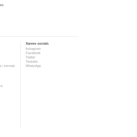
les
Xarxes socials
Instagram
Facebook
Twitter
Youtube
 i serveis
WhatsApp
ca