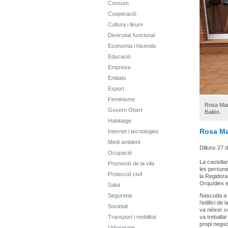
Consum
Cooperació
Cultura i lleure
Diversitat funcional
Economia i hisenda
Educació
Empresa
Entitats
Esport
Feminisme
Rosa Marc
Govern Obert
Bailén.
Habitatge
Rosa Mar
Internet i tecnologies
Medi ambient
Dilluns 27 d
Ocupació
La castella
Promoció de la vila
les persone
Protecció civil
la Regidora
Orquídies e
Salut
Seguretat
Nascuda a C
l’edifici de
Societat
va néixer c
Transport i mobilitat
va treballa
propi negoc
Urbanisme