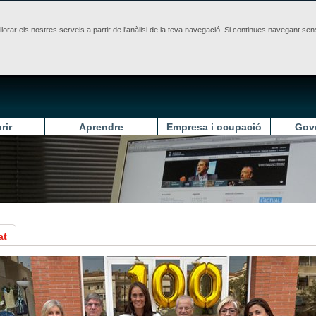
illorar els nostres serveis a partir de l'anàlisi de la teva navegació. Si continues navegant 
rir
Aprendre
Empresa i ocupació
Gov
at