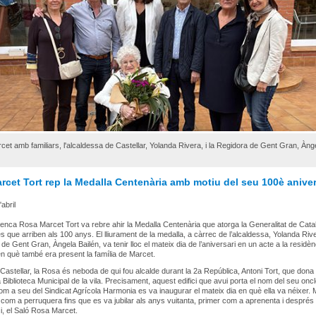
et amb familiars, l'alcaldessa de Castellar, Yolanda Rivera, i la Regidora de Gent Gran, Àng
cet Tort rep la Medalla Centenària amb motiu del seu 100è aniver
'abril
renca Rosa Marcet Tort va rebre ahir la Medalla Centenària que atorga la Generalitat de Cata
s que arriben als 100 anys. El lliurament de la medalla, a càrrec de l’alcaldessa, Yolanda Rive
 de Gent Gran, Àngela Bailén, va tenir lloc el mateix dia de l’aniversari en un acte a la residè
n què també era present la família de Marcet.
astellar, la Rosa és neboda de qui fou alcalde durant la 2a República, Antoni Tort, que don
 la Biblioteca Municipal de la vila. Precisament, aquest edifici que avui porta el nom del seu oncl
om a seu del Sindicat Agrícola Harmonia es va inaugurar el mateix dia en què ella va néixer. 
r com a perruquera fins que es va jubilar als anys vuitanta, primer com a aprenenta i després
i, el Saló Rosa Marcet.