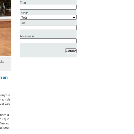
Text
Públic
Lloc
Anterior a
ela
sari
lunya a
ra, i de
ncia Les
a nom a
e i que
Marcet
 al seu