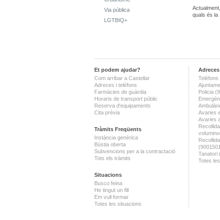
Actualment,
Via pública
quals és l
LGTBIQ+
Et podem ajudar?
Adreces 
Com arribar a Castellar
Telèfons 
Adreces i telèfons
Ajuntame
Farmàcies de guàrdia
Policia 
Horaris de transport públic
Emergènc
Reserva d'equipaments
Ambulànc
Cita prèvia
Avaries 
Avaries 
Recollida
Tràmits Freqüents
volumino
Instància genèrica
Recollid
Bústia oberta
(900150
Subvencions per a la contractació
Tanatori
Tots els tràmits
Totes les
Situacions
Busco feina
He tingut un fill
Em vull formar
Totes les situacions