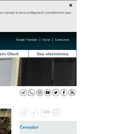
sense canviar la teva configuració considerarem que
Google Translate
Inici
Contacte
ern Obert
Seu electrònica
Cercador