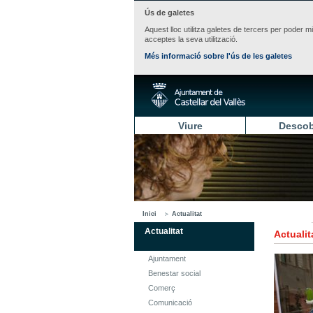
Ús de galetes
Aquest lloc utilitza galetes de tercers per poder m
acceptes la seva utilització.
Més informació sobre l'ús de les galetes
Viure
Descob
Inici
Actualitat
Actualitat
Actualit
Ajuntament
Benestar social
Comerç
Comunicació