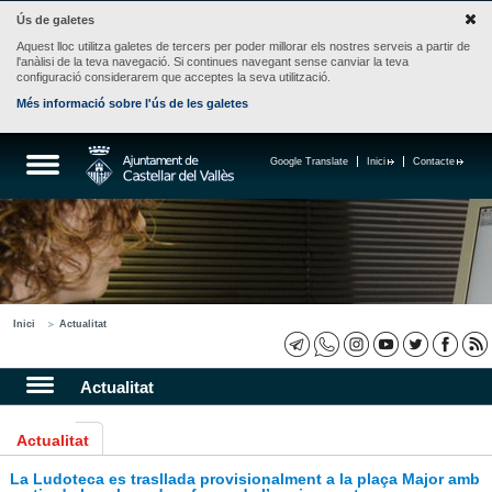
Ús de galetes
Aquest lloc utilitza galetes de tercers per poder millorar els nostres serveis a partir de
l'anàlisi de la teva navegació. Si continues navegant sense canviar la teva
configuració considerarem que acceptes la seva utilització.
Més informació sobre l'ús de les galetes
Google Translate
Inici
Contacte
Inici
Actualitat
Actualitat
Actualitat
La Ludoteca es trasllada provisionalment a la plaça Major amb