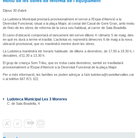
motiu de les obres de reforma de l’equipament
Dijous 30 d'abril
La Ludoteca Municipal prestarà provisionalment el servei a l’Espai d’Atenció a la
Diversitat Funcional, situat a la plaça Major, al costat del Casal de Gent Gran, amb motiu
de l’inici de les obres de reforma de la seva seu habitual, al carrer de Sala Boadella.
El canvi d’ubicació comportarà el tancament del servei dilluns 4 i dimarts 5 de maig, dies
en què es durà a terme el trasllat. L’activitat es reprendrà dimecres 6 de maig a la nova
ubicació provisional, que es mantindrà mentre durin les obres.
La Ludoteca mantindrà els horaris habituals: de dilluns a divendres, de 17.00 a 19.30 h, i
dissabtes, d’11.30 a 13.30 h.
El grup de criança Som Tribu, que es troba cada divendres, també es traslladarà
provisionalment a l’Espai d’Atenció a la Diversitat Funcional de la plaça Major.
Per a més informació, les famílies es poden adreçar a l’a/e ludoteca@castellarvalles.cat
o al telèfon 667 871 322.
Ludoteca Municipal Les 3 Moreres
C. de Sala Boadella, 4