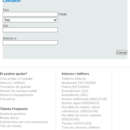
Cercador
Text
Públic
Lloc
Anterior a
Et podem ajudar?
Adreces i telèfons
Com arribar a Castellar
Telèfons d'interès
Adreces i telèfons
Ajuntament (937144040)
Farmàcies de guàrdia
Policia (937144830)
Horaris de transport públic
Emergències (112)
Reserva d'equipaments
Ambulàncies (061)
Cita prèvia
Avaries enllumenat (686216138)
Avaries aigua (900304070)
Recollida de mobles i altres
Tràmits Freqüents
voluminosos (900150140)
Instància genèrica
Recollida de restes vegetals
Bústia oberta
(900150140)
Subvencions per a la contractació
Tanatori (937471203)
Tots els tràmits
Totes les adreces i telèfons