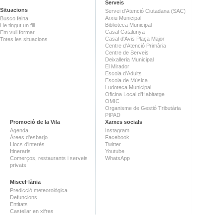
Serveis
Situacions
Servei d'Atenció Ciutadana (SAC)
Arxiu Municipal
Busco feina
Biblioteca Municipal
He tingut un fill
Casal Catalunya
Em vull formar
Casal d'Avis Plaça Major
Totes les situacions
Centre d'Atenció Primària
Centre de Serveis
Deixalleria Municipal
El Mirador
Escola d'Adults
Escola de Música
Ludoteca Municipal
Oficina Local d'Habitatge
OMIC
Organisme de Gestió Tributària
PIPAD
Promoció de la Vila
Xarxes socials
Agenda
Instagram
Àrees d'esbarjo
Facebook
Llocs d'interès
Twitter
Itineraris
Youtube
Comerços, restaurants i serveis
WhatsApp
privats
Miscel·lània
Predicció meteorològica
Defuncions
Entitats
Castellar en xifres