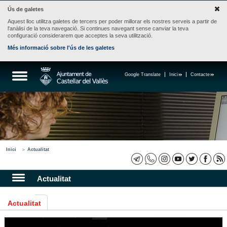
Ús de galetes
Aquest lloc utilitza galetes de tercers per poder millorar els nostres serveis a partir de
l'anàlisi de la teva navegació. Si continues navegant sense canviar la teva
configuració considerarem que acceptes la seva utilització.
Més informació sobre l'ús de les galetes
Google Translate
Inici
Contacte
Inici
Actualitat
Actualitat
Actualitat