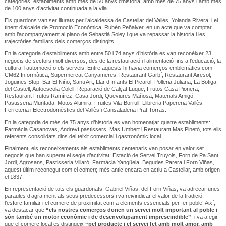
categories: establiments amb més de 50 anys d’història, amb més de 75 anys i amb més
de 100 anys d’activitat continuada a la vila.
Els guardons van ser lliurats per l’alcaldessa de Castellar del Vallès, Yolanda Rivera, i el
tinent d’alcalde de Promoció Econòmica, Rubén Peñalver, en un acte que va comptar
amb l’acompanyament al piano de Sebastià Soley i que va repassar la història i les
trajectòries familiars dels comerços distingits.
En la categoria d’establiments amb entre 50 i 74 anys d’història es van reconèixer 23
negocis de sectors molt diversos, des de la restauració i l’alimentació fins a l’educació, la
cultura, l’automoció o els serveis. Entre aquests hi havia comerços emblemàtics com
CM62 Informàtica, Supermercat Canyameres, Restaurant Garbí, Restaurant Airesol,
Joguines Stop, Bar El Niño, Santi Art, Llar d’Infants El Picarol, Polleria Juliana, La Botiga
del Castell, Autoescola Colell, Reparació de Calçat Luque, Frutos Casa Pionera,
Restaurant Frutos Ramírez, Casa Jordi, Queviures Mañosa, Materials Amigó,
Pastisseria Muntada, Motos Altimira, Fruites Vila-Borrull, Llibreria Papereria Vallès,
Ferreteria i Electrodomèstics del Vallès i Cansaladeria Prat Torras.
En la categoria de més de 75 anys d’història es van homenatjar quatre establiments:
Farmàcia Casanovas, Andreví pastissers, Mas Umbert i Restaurant Mas Pinetó, tots ells
referents consolidats dins del teixit comercial i gastronòmic local.
Finalment, els reconeixements als establiments centenaris van posar en valor set
negocis que han superat el segle d’activitat: Estació de Servei Truyols, Forn de Pa Sant
Jordi, Agrosans, Pastisseria Villaró, Farmàcia Yangüela, Begudes Parera i Forn Viñas,
aquest últim reconegut com el comerç més antic encara en actiu a Castellar, amb origen
el 1837.
En representació de tots els guardonats, Gabriel Viñas, del Forn Viñas, va adreçar unes
paraules d’agraïment als seus predecessors i va reivindicar el valor de la tradició,
l’esforç familiar i el comerç de proximitat com a elements essencials per fer poble. Així,
va destacar que
“els nostres comerços donen un servei molt important al poble i
són també un motor econòmic i de desenvolupament imprescindible”
, i va afegir
que el comerç local es distingeix
“pel producte i el servei fet amb molt amor, amb