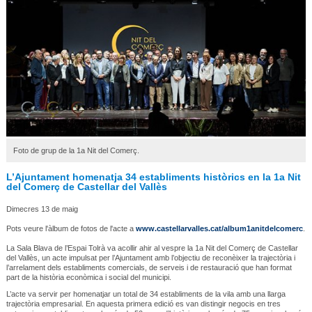
Foto de grup de la 1a Nit del Comerç.
L’Ajuntament homenatja 34 establiments històrics en la 1a Nit
del Comerç de Castellar del Vallès
Dimecres 13 de maig
Pots veure l'àlbum de fotos de l'acte a
www.castellarvalles.cat/album1anitdelcomerc
.
La Sala Blava de l’Espai Tolrà va acollir ahir al vespre la 1a Nit del Comerç de Castellar
del Vallès, un acte impulsat per l’Ajuntament amb l’objectiu de reconèixer la trajectòria i
l’arrelament dels establiments comercials, de serveis i de restauració que han format
part de la història econòmica i social del municipi.
L’acte va servir per homenatjar un total de 34 establiments de la vila amb una llarga
trajectòria empresarial. En aquesta primera edició es van distingir negocis en tres