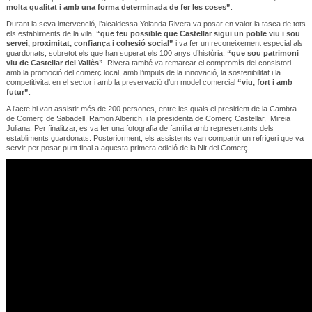
molta qualitat i amb una forma determinada de fer les coses”
.
Durant la seva intervenció, l’alcaldessa Yolanda Rivera va posar en valor la tasca de tots
els establiments de la vila,
“que feu possible que Castellar sigui un poble viu i sou
servei, proximitat, confiança i cohesió social”
i va fer un reconeixement especial als
guardonats, sobretot els que han superat els 100 anys d’història,
“que sou patrimoni
viu de Castellar del Vallès”
. Rivera també va remarcar el compromís del consistori
amb la promoció del comerç local, amb l’impuls de la innovació, la sostenibilitat i la
competitivitat en el sector i amb la preservació d’un model comercial
“viu, fort i amb
futur”
.
A l’acte hi van assistir més de 200 persones, entre les quals el president de la Cambra
de Comerç de Sabadell, Ramon Alberich, i la presidenta de Comerç Castellar, Mireia
Juliana. Per finalitzar, es va fer una fotografia de família amb representants dels
establiments guardonats. Posteriorment, els assistents van compartir un refrigeri que va
servir per posar punt final a aquesta primera edició de la Nit del Comerç.