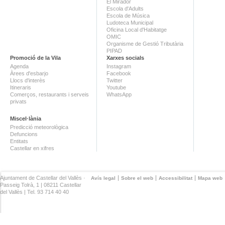
El Mirador
Escola d'Adults
Escola de Música
Ludoteca Municipal
Oficina Local d'Habitatge
OMIC
Organisme de Gestió Tributària
PIPAD
Promoció de la Vila
Xarxes socials
Agenda
Instagram
Àrees d'esbarjo
Facebook
Llocs d'interès
Twitter
Itineraris
Youtube
Comerços, restaurants i serveis
WhatsApp
privats
Miscel·lània
Predicció meteorològica
Defuncions
Entitats
Castellar en xifres
Ajuntament de Castellar del Vallès ·
Avís legal
Sobre el web
Accessibilitat
Mapa web
Passeig Tolrà, 1 | 08211 Castellar
del Vallès | Tel. 93 714 40 40