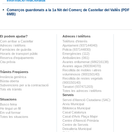
Informació relacionada
Comerços guardonats a la 1a Nit del Comerç de Castellar del Vallès (PDF
6MB)
Et podem ajudar?
Adreces i telèfons
Com arribar a Castellar
Telèfons d'interès
Adreces i telèfons
Ajuntament (937144040)
Farmàcies de guàrdia
Policia (937144830)
Horaris de transport públic
Emergències (112)
Reserva d'equipaments
Ambulàncies (061)
Cita prèvia
Avaries enllumenat (686216138)
Avaries aigua (900304070)
Recollida de mobles i altres
Tràmits Freqüents
voluminosos (900150140)
Instància genèrica
Recollida de restes vegetals
Bústia oberta
(900150140)
Subvencions per a la contractació
Tanatori (937471203)
Tots els tràmits
Totes les adreces i telèfons
Serveis
Situacions
Servei d'Atenció Ciutadana (SAC)
Arxiu Municipal
Busco feina
Biblioteca Municipal
He tingut un fill
Casal Catalunya
Em vull formar
Casal d'Avis Plaça Major
Totes les situacions
Centre d'Atenció Primària
Centre de Serveis
Deixalleria Municipal