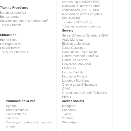
Avaries aigua (900304070)
Recollida de mobles i altres
Tràmits Freqüents
voluminosos (900150140)
Instància genèrica
Recollida de restes vegetals
Bústia oberta
(900150140)
Subvencions per a la contractació
Tanatori (937471203)
Tots els tràmits
Totes les adreces i telèfons
Serveis
Situacions
Servei d'Atenció Ciutadana (SAC)
Arxiu Municipal
Busco feina
Biblioteca Municipal
He tingut un fill
Casal Catalunya
Em vull formar
Casal d'Avis Plaça Major
Totes les situacions
Centre d'Atenció Primària
Centre de Serveis
Deixalleria Municipal
El Mirador
Escola d'Adults
Escola de Música
Ludoteca Municipal
Oficina Local d'Habitatge
OMIC
Organisme de Gestió Tributària
PIPAD
Promoció de la Vila
Xarxes socials
Agenda
Instagram
Àrees d'esbarjo
Facebook
Llocs d'interès
Twitter
Itineraris
Youtube
Comerços, restaurants i serveis
WhatsApp
privats