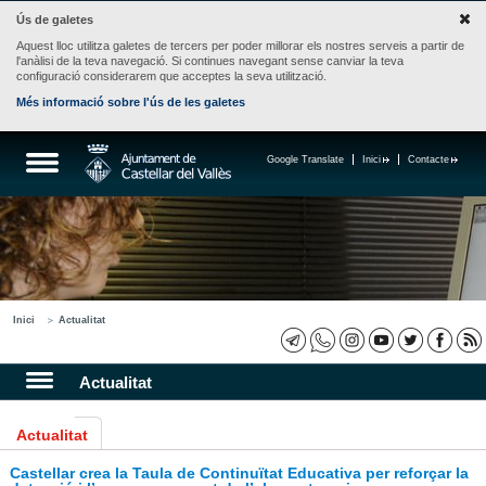
Ús de galetes
Aquest lloc utilitza galetes de tercers per poder millorar els nostres serveis a partir de
l'anàlisi de la teva navegació. Si continues navegant sense canviar la teva
configuració considerarem que acceptes la seva utilització.
Més informació sobre l'ús de les galetes
Google Translate
Inici
Contacte
Inici
Actualitat
Actualitat
Actualitat
Castellar crea la Taula de Continuïtat Educativa per reforçar la