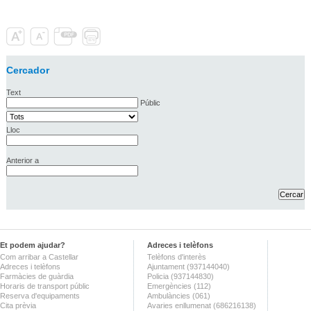
Cercador
Text
Públic
Lloc
Anterior a
Et podem ajudar?
Adreces i telèfons
Com arribar a Castellar
Telèfons d'interès
Adreces i telèfons
Ajuntament (937144040)
Farmàcies de guàrdia
Policia (937144830)
Horaris de transport públic
Emergències (112)
Reserva d'equipaments
Ambulàncies (061)
Cita prèvia
Avaries enllumenat (686216138)