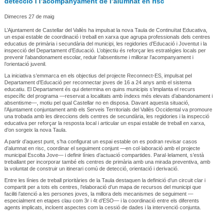
detecció i l’acompanyament de l’alumnat en risc
Dimecres 27 de maig
L’Ajuntament de Castellar del Vallès ha impulsat la nova Taula de Continuïtat Educativa,
un espai estable de coordinació i treball en xarxa que agrupa professionals dels centres
educatius de primària i secundària del municipi, les regidories d’Educació i Joventut i la
inspecció del Departament d’Educació. L’objectiu és reforçar les estratègies locals per
prevenir l’abandonament escolar, reduir l’absentisme i millorar l’acompanyament i
l’orientació juvenil.
La iniciativa s’emmarca en els objectius del projecte Reconnect-ES, impulsat pel
Departament d’Educació per reconnectar joves de 16 a 24 anys amb el sistema
educatiu. El Departament és qui determina en quins municipis s’implanta el recurs
específic del programa —reservat a localitats amb índexs més elevats d’abandonament i
absentisme—, motiu pel qual Castellar no en disposa. Davant aquesta situació,
l’Ajuntament conjuntament amb els Serveis Territorials del Vallès Occidental va promoure
una trobada amb les direccions dels centres de secundària, les regidories i la inspecció
educativa per reforçar la resposta local i articular un espai estable de treball en xarxa,
d’on sorgeix la nova Taula.
A partir d’aquest punt, s’ha configurat un espai estable on es podran revisar casos
d’alumnat en risc, coordinar el seguiment conjunt —en col·laboració amb el projecte
municipal Escolta Jove— i definir línies d’actuació compartides. Paral·lelament, s’està
treballant per incorporar també els centres de primària amb una mirada preventiva, amb
la voluntat de construir un itinerari comú de detecció, orientació i derivació.
Entre les línies de treball prioritàries de la Taula destaquen la definició d’un circuit clar i
compartit per a tots els centres, l’elaboració d’un mapa de recursos del municipi que
faciliti l’atenció a les persones joves, la millora dels mecanismes de seguiment —
especialment en etapes clau com 3r i 4t d’ESO— i la coordinació entre els diferents
agents implicats, incloent aspectes com la cessió de dades i la intervenció conjunta.