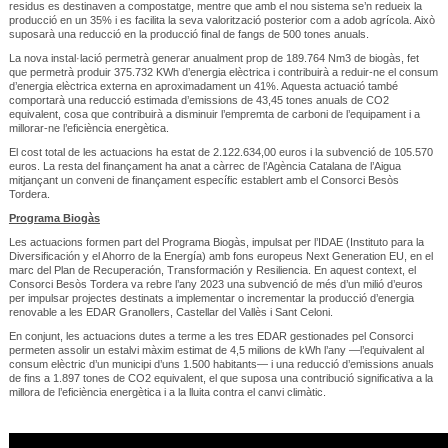
residus es destinaven a compostatge, mentre que amb el nou sistema se’n redueix la
producció en un 35% i es facilita la seva valorització posterior com a adob agrícola. Això
suposarà una reducció en la producció final de fangs de 500 tones anuals.
La nova instal·lació permetrà generar anualment prop de 189.764 Nm3 de biogàs, fet
que permetrà produir 375.732 KWh d’energia elèctrica i contribuirà a reduir-ne el consum
d’energia elèctrica externa en aproximadament un 41%. Aquesta actuació també
comportarà una reducció estimada d’emissions de 43,45 tones anuals de CO2
equivalent, cosa que contribuirà a disminuir l’empremta de carboni de l’equipament i a
millorar-ne l’eficiència energètica.
El cost total de les actuacions ha estat de 2.122.634,00 euros i la subvenció de 105.570
euros. La resta del finançament ha anat a càrrec de l’Agència Catalana de l’Aigua
mitjançant un conveni de finançament específic establert amb el Consorci Besòs
Tordera.
Programa Biogàs
Les actuacions formen part del Programa Biogàs, impulsat per l’IDAE (Instituto para la
Diversificación y el Ahorro de la Energía) amb fons europeus Next Generation EU, en el
marc del Plan de Recuperación, Transformación y Resiliencia. En aquest context, el
Consorci Besòs Tordera va rebre l’any 2023 una subvenció de més d’un milió d’euros
per impulsar projectes destinats a implementar o incrementar la producció d’energia
renovable a les EDAR Granollers, Castellar del Vallès i Sant Celoni.
En conjunt, les actuacions dutes a terme a les tres EDAR gestionades pel Consorci
permeten assolir un estalvi màxim estimat de 4,5 milions de kWh l’any —l’equivalent al
consum elèctric d’un municipi d’uns 1.500 habitants— i una reducció d’emissions anuals
de fins a 1.897 tones de CO2 equivalent, el que suposa una contribució significativa a la
millora de l’eficiència energètica i a la lluita contra el canvi climàtic.