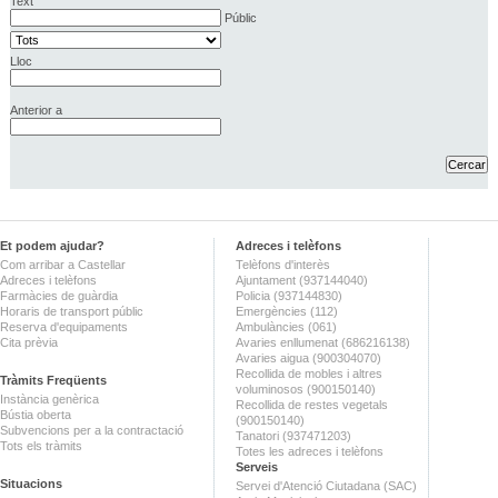
Text
Públic
Lloc
Anterior a
Et podem ajudar?
Adreces i telèfons
Com arribar a Castellar
Telèfons d'interès
Adreces i telèfons
Ajuntament (937144040)
Farmàcies de guàrdia
Policia (937144830)
Horaris de transport públic
Emergències (112)
Reserva d'equipaments
Ambulàncies (061)
Cita prèvia
Avaries enllumenat (686216138)
Avaries aigua (900304070)
Recollida de mobles i altres
Tràmits Freqüents
voluminosos (900150140)
Instància genèrica
Recollida de restes vegetals
Bústia oberta
(900150140)
Subvencions per a la contractació
Tanatori (937471203)
Tots els tràmits
Totes les adreces i telèfons
Serveis
Situacions
Servei d'Atenció Ciutadana (SAC)