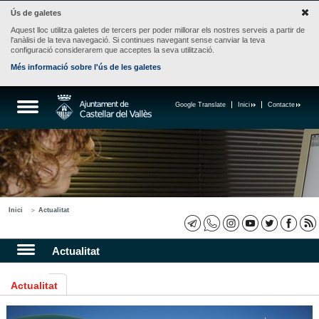
Ús de galetes
Aquest lloc utilitza galetes de tercers per poder millorar els nostres serveis a partir de
l'anàlisi de la teva navegació. Si continues navegant sense canviar la teva
configuració considerarem que acceptes la seva utilització.
Més informació sobre l'ús de les galetes
Google Translate
Inici
Contacte
Inici
Actualitat
Actualitat
Actualitat