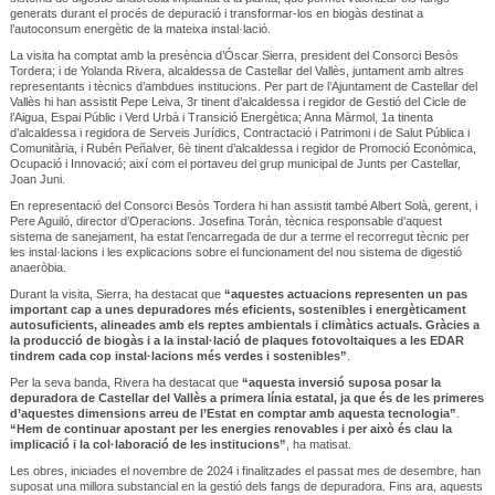
generats durant el procés de depuració i transformar-los en biogàs destinat a
l’autoconsum energètic de la mateixa instal·lació.
La visita ha comptat amb la presència d’Óscar Sierra, president del Consorci Besòs
Tordera; i de Yolanda Rivera, alcaldessa de Castellar del Vallès, juntament amb altres
representants i tècnics d’ambdues institucions. Per part de l’Ajuntament de Castellar del
Vallès hi han assistit Pepe Leiva, 3r tinent d’alcaldessa i regidor de Gestió del Cicle de
l’Aigua, Espai Públic i Verd Urbà i Transició Energètica; Anna Màrmol, 1a tinenta
d’alcaldessa i regidora de Serveis Jurídics, Contractació i Patrimoni i de Salut Pública i
Comunitària, i Rubén Peñalver, 6è tinent d’alcaldessa i regidor de Promoció Econòmica,
Ocupació i Innovació; així com el portaveu del grup municipal de Junts per Castellar,
Joan Juni.
En representació del Consorci Besòs Tordera hi han assistit també Albert Solà, gerent, i
Pere Aguiló, director d’Operacions. Josefina Torán, tècnica responsable d’aquest
sistema de sanejament, ha estat l’encarregada de dur a terme el recorregut tècnic per
les instal·lacions i les explicacions sobre el funcionament del nou sistema de digestió
anaeròbia.
Durant la visita, Sierra, ha destacat que
“aquestes actuacions representen un pas
important cap a unes depuradores més eficients, sostenibles i energèticament
autosuficients, alineades amb els reptes ambientals i climàtics actuals. Gràcies a
la producció de biogàs i a la instal·lació de plaques fotovoltaiques a les EDAR
tindrem cada cop instal·lacions més verdes i sostenibles”
.
Per la seva banda, Rivera ha destacat que
“aquesta inversió suposa posar la
depuradora de Castellar del Vallès a primera línia estatal, ja que és de les primeres
d’aquestes dimensions arreu de l’Estat en comptar amb aquesta tecnologia”
.
“Hem de continuar apostant per les energies renovables i per això és clau la
implicació i la col·laboració de les institucions”
, ha matisat.
Les obres, iniciades el novembre de 2024 i finalitzades el passat mes de desembre, han
suposat una millora substancial en la gestió dels fangs de depuradora. Fins ara, aquests