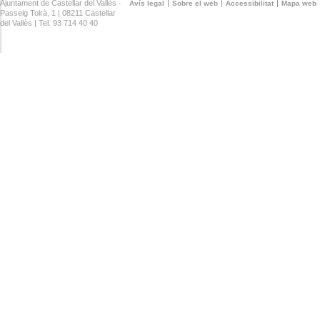
Ajuntament de Castellar del Vallès ·
Avís legal
Sobre el web
Accessibilitat
Mapa web
Passeig Tolrà, 1 | 08211 Castellar
del Vallès | Tel. 93 714 40 40