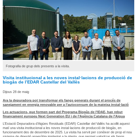
Fotografia de grup dels presents a la visita.
Visita institucional a les noves instal·lacions de producció de
biogàs de l’EDAR Castellar del Vallès
Dijous 28 de maig
Ara la depuradora pot transformar els fangs generats durant el procés de
sanejament en energia renovable per a l’autoconsum de la mateixa instal·lació
Les actuacions, que formen part del Programa Biogàs de l’IDAE, han rebut
finançament europeu Next Generation EU i de l’Agència Catalana de l’Aigua
L’Estació Depuradora d’Aigües Residuals (EDAR) Castellar del Vallès ha acollit aquest
matí una visita institucional a les noves instal·lacions de producció de biogàs, en
funcionament des de desembre de 2025. La visita ha servit per conèixer de prop el nou
sistema de digestió anaeròbia implantat a la planta, que permet valoritzar els fangs