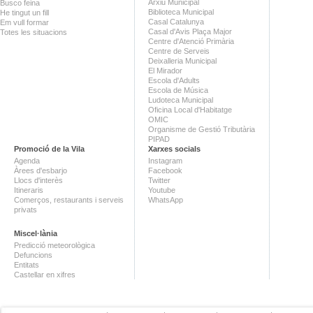
Arxiu Municipal
Busco feina
Biblioteca Municipal
He tingut un fill
Casal Catalunya
Em vull formar
Casal d'Avis Plaça Major
Totes les situacions
Centre d'Atenció Primària
Centre de Serveis
Deixalleria Municipal
El Mirador
Escola d'Adults
Escola de Música
Ludoteca Municipal
Oficina Local d'Habitatge
OMIC
Organisme de Gestió Tributària
PIPAD
Promoció de la Vila
Xarxes socials
Agenda
Instagram
Àrees d'esbarjo
Facebook
Llocs d'interès
Twitter
Itineraris
Youtube
Comerços, restaurants i serveis
WhatsApp
privats
Miscel·lània
Predicció meteorològica
Defuncions
Entitats
Castellar en xifres