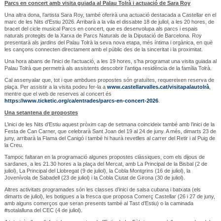
Parcs en concert amb visita guiada al Palau Tolrà i actuació de Sara Roy
Una altra dona, l’artista Sara Roy, també oferirà una actuació destacada a Castellar en el
marc de les Nits d’Estiu 2026. Arribarà a la vila el dissabte 18 de juliol, a les 20 hores, de
bracet del cicle musical Parcs en concert, que es desenvolupa als parcs i espais
naturals protegits de la Xarxa de Parcs Naturals de la Diputació de Barcelona. Roy
presentarà als jardins del Palau Tolrà la seva nova etapa, més íntima i orgànica, en què
les cançons connecten directament amb el públic des de la sinceritat i la proximitat.
Una hora abans de l’inici de l’actuació, a les 19 hores, s’ha programat una visita guiada al
Palau Tolrà que permetrà als assistents descobrir l’antiga residència de la família Tolrà.
Cal assenyalar que, tot i que ambdues propostes són gratuïtes, requereixen reserva de
plaça. Per assistir a la visita podeu fer-la a
www.castellarvalles.cat/visitapalautolrà
,
mentre que el web de reserves al concert és
https://www.ticketic.org/ca/entrades/parcs-en-concert-2026
.
Una setantena de propostes
L’inici de les Nits d’Estiu aquest pròxim cap de setmana coincideix també amb l’inici de la
Festa de Can Carner, que celebrarà Sant Joan del 19 al 24 de juny. A més, dimarts 23 de
juny, arribarà la Flama del Canigó i també hi haurà revetlles al carrer del Retir i al Puig de
la Creu.
Tampoc faltaran en la programació algunes propostes clàssiques, com els dijous de
sardanes, a les 21.30 hores a la plaça del Mercat, amb La Principal de la Bisbal (2 de
juliol), La Principal del Llobregat (9 de juliol), la Cobla Montgrins (16 de juliol), la
Jovenívola de Sabadell (23 de juliol) i la Cobla Ciutat de Girona (30 de juliol).
Altres activitats programades són les classes d’inici de salsa cubana i batxata (els
dimarts de juliol), les botigues a la fresca que proposa Comerç Castellar (26 i 27 de juny,
amb alguns comerços que seran presents també al Tast d’Estiu) o la caminada
#sotalalluna del CEC (4 de juliol).