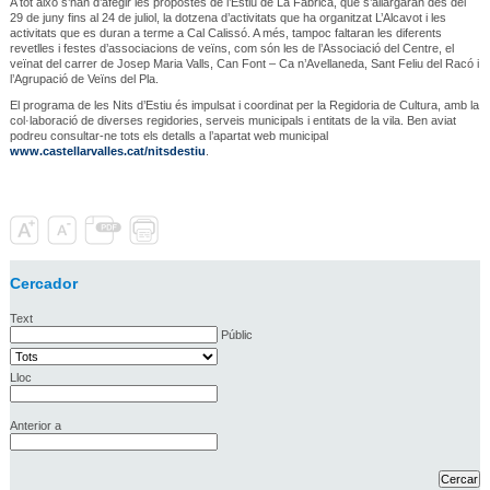
A tot això s’han d’afegir les propostes de l’Estiu de La Fàbrica, que s’allargaran des del
29 de juny fins al 24 de juliol, la dotzena d’activitats que ha organitzat L’Alcavot i les
activitats que es duran a terme a Cal Calissó. A més, tampoc faltaran les diferents
revetlles i festes d’associacions de veïns, com són les de l’Associació del Centre, el
veïnat del carrer de Josep Maria Valls, Can Font – Ca n’Avellaneda, Sant Feliu del Racó i
l’Agrupació de Veïns del Pla.
El programa de les Nits d’Estiu és impulsat i coordinat per la Regidoria de Cultura, amb la
col·laboració de diverses regidories, serveis municipals i entitats de la vila. Ben aviat
podreu consultar-ne tots els detalls a l’apartat web municipal
www.castellarvalles.cat/nitsdestiu
.
Cercador
Text
Públic
Lloc
Anterior a