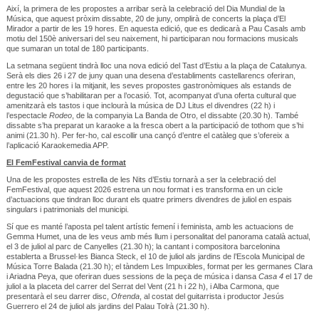
Així, la primera de les propostes a arribar serà la celebració del Dia Mundial de la
Música, que aquest pròxim dissabte, 20 de juny, omplirà de concerts la plaça d’El
Mirador a partir de les 19 hores. En aquesta edició, que es dedicarà a Pau Casals amb
motiu del 150è aniversari del seu naixement, hi participaran nou formacions musicals
que sumaran un total de 180 participants.
La setmana següent tindrà lloc una nova edició del Tast d’Estiu a la plaça de Catalunya.
Serà els dies 26 i 27 de juny quan una desena d’establiments castellarencs oferiran,
entre les 20 hores i la mitjanit, les seves propostes gastronòmiques als estands de
degustació que s’habilitaran per a l’ocasió. Tot, acompanyat d’una oferta cultural que
amenitzarà els tastos i que inclourà la música de DJ Litus el divendres (22 h) i
l’espectacle
Rodeo
, de la companyia La Banda de Otro, el dissabte (20.30 h). També
dissabte s’ha preparat un karaoke a la fresca obert a la participació de tothom que s’hi
animi (21.30 h). Per fer-ho, cal escollir una cançó d’entre el catàleg que s’ofereix a
l’aplicació Karaokemedia APP.
El FemFestival canvia de format
Una de les propostes estrella de les Nits d’Estiu tornarà a ser la celebració del
FemFestival, que aquest 2026 estrena un nou format i es transforma en un cicle
d’actuacions que tindran lloc durant els quatre primers divendres de juliol en espais
singulars i patrimonials del municipi.
Sí que es manté l’aposta pel talent artístic femení i feminista, amb les actuacions de
Gemma Humet, una de les veus amb més llum i personalitat del panorama català actual,
el 3 de juliol al parc de Canyelles (21.30 h); la cantant i compositora barcelonina
establerta a Brussel·les Bianca Steck, el 10 de juliol als jardins de l’Escola Municipal de
Música Torre Balada (21.30 h); el tàndem Les Impuxibles, format per les germanes Clara
i Ariadna Peya, que oferiran dues sessions de la peça de música i dansa
Casa 4
el 17 de
juliol a la placeta del carrer del Serrat del Vent (21 h i 22 h), i Alba Carmona, que
presentarà el seu darrer disc,
Ofrenda
, al costat del guitarrista i productor Jesús
Guerrero el 24 de juliol als jardins del Palau Tolrà (21.30 h).