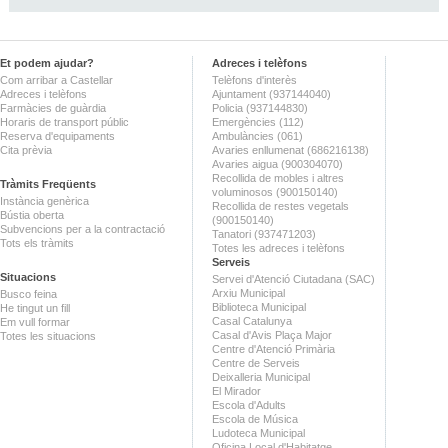
Et podem ajudar?
Adreces i telèfons
Com arribar a Castellar
Telèfons d'interès
Adreces i telèfons
Ajuntament (937144040)
Farmàcies de guàrdia
Policia (937144830)
Horaris de transport públic
Emergències (112)
Reserva d'equipaments
Ambulàncies (061)
Cita prèvia
Avaries enllumenat (686216138)
Avaries aigua (900304070)
Recollida de mobles i altres
Tràmits Freqüents
voluminosos (900150140)
Instància genèrica
Recollida de restes vegetals
Bústia oberta
(900150140)
Subvencions per a la contractació
Tanatori (937471203)
Tots els tràmits
Totes les adreces i telèfons
Serveis
Situacions
Servei d'Atenció Ciutadana (SAC)
Arxiu Municipal
Busco feina
Biblioteca Municipal
He tingut un fill
Casal Catalunya
Em vull formar
Casal d'Avis Plaça Major
Totes les situacions
Centre d'Atenció Primària
Centre de Serveis
Deixalleria Municipal
El Mirador
Escola d'Adults
Escola de Música
Ludoteca Municipal
Oficina Local d'Habitatge