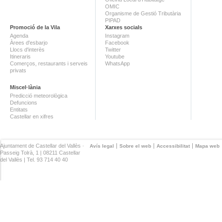
OMIC
Organisme de Gestió Tributària
PIPAD
Promoció de la Vila
Xarxes socials
Agenda
Instagram
Àrees d'esbarjo
Facebook
Llocs d'interès
Twitter
Itineraris
Youtube
Comerços, restaurants i serveis
WhatsApp
privats
Miscel·lània
Predicció meteorològica
Defuncions
Entitats
Castellar en xifres
Ajuntament de Castellar del Vallès ·
Avís legal
Sobre el web
Accessibilitat
Mapa web
Passeig Tolrà, 1 | 08211 Castellar
del Vallès | Tel. 93 714 40 40