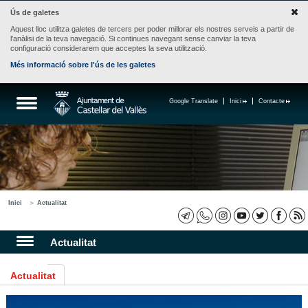
Ús de galetes
Aquest lloc utilitza galetes de tercers per poder millorar els nostres serveis a partir de
l'anàlisi de la teva navegació. Si continues navegant sense canviar la teva
configuració considerarem que acceptes la seva utilització.
Més informació sobre l'ús de les galetes
Google Translate
Inici
Contacte
Inici
Actualitat
Actualitat
Actualitat