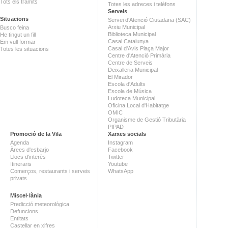
Tots els tràmits
Totes les adreces i telèfons
Serveis
Situacions
Servei d'Atenció Ciutadana (SAC)
Arxiu Municipal
Busco feina
Biblioteca Municipal
He tingut un fill
Casal Catalunya
Em vull formar
Casal d'Avis Plaça Major
Totes les situacions
Centre d'Atenció Primària
Centre de Serveis
Deixalleria Municipal
El Mirador
Escola d'Adults
Escola de Música
Ludoteca Municipal
Oficina Local d'Habitatge
OMIC
Organisme de Gestió Tributària
PIPAD
Promoció de la Vila
Xarxes socials
Agenda
Instagram
Àrees d'esbarjo
Facebook
Llocs d'interès
Twitter
Itineraris
Youtube
Comerços, restaurants i serveis
WhatsApp
privats
Miscel·lània
Predicció meteorològica
Defuncions
Entitats
Castellar en xifres