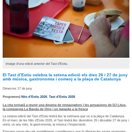
Imatge d'una edició anterior del Tast d'Estiu.
El Tast d’Estiu celebra la setena edició els dies 26 i 27 de juny
amb música, gastronomia i comerç a la plaça de Catalunya
Dimecres 17 de juny
Programes|
Nits d'Estiu 2026
,
Tast d'Estiu 2026
La cita tornarà a reunir una desena de restauradors i les actuacions de DJ Litus,
la companyia La Banda de Otro i un karaoke a la fresca
La setena edició del Tast d’Estiu tindrà lloc la setmana que ve a la plaça de Catalunya.
En el marc de les Nits d’Estiu 2026, el Tast tindrà lloc divendres 26 i dissabte 27 de juny i
unirà, un any més, la gastronomia, la música i l’espectacle.
Enguany seran deu els establiments castellarencs que hi oferiran les seves propostes