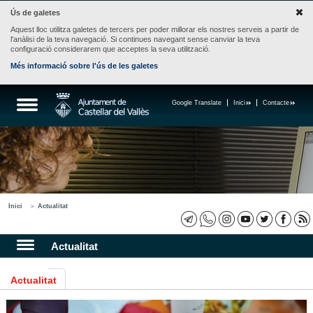
Ús de galetes
Aquest lloc utilitza galetes de tercers per poder millorar els nostres serveis a partir de
l'anàlisi de la teva navegació. Si continues navegant sense canviar la teva
configuració considerarem que acceptes la seva utilització.
Més informació sobre l'ús de les galetes
Google Translate
Inici
Contacte
Inici
Actualitat
Actualitat
Actualitat