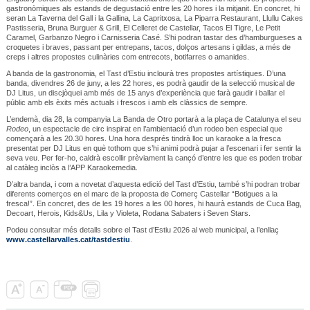
gastronòmiques als estands de degustació entre les 20 hores i la mitjanit. En concret, hi
seran La Taverna del Gall i la Gallina, La Capritxosa, La Piparra Restaurant, Llullu Cakes
Pastisseria, Bruna Burguer & Grill, El Celleret de Castellar, Tacos El Tigre, Le Petit
Caramel, Garbanzo Negro i Carnisseria Casé. S’hi podran tastar des d’hamburgueses a
croquetes i braves, passant per entrepans, tacos, dolços artesans i gildas, a més de
creps i altres propostes culinàries com entrecots, botifarres o amanides.
A banda de la gastronomia, el Tast d’Estiu inclourà tres propostes artístiques. D’una
banda, divendres 26 de juny, a les 22 hores, es podrà gaudir de la selecció musical de
DJ Litus, un discjòquei amb més de 15 anys d’experiència que farà gaudir i ballar el
públic amb els èxits més actuals i frescos i amb els clàssics de sempre.
L’endemà, dia 28, la companyia La Banda de Otro portarà a la plaça de Catalunya el seu
Rodeo
, un espectacle de circ inspirat en l’ambientació d’un rodeo ben especial que
començarà a les 20.30 hores. Una hora després tindrà lloc un karaoke a la fresca
presentat per DJ Litus en què tothom que s’hi animi podrà pujar a l’escenari i fer sentir la
seva veu. Per fer-ho, caldrà escollir prèviament la cançó d’entre les que es poden trobar
al catàleg inclòs a l’APP Karaokemedia.
D’altra banda, i com a novetat d’aquesta edició del Tast d’Estiu, també s’hi podran trobar
diferents comerços en el marc de la proposta de Comerç Castellar “Botigues a la
fresca!”. En concret, des de les 19 hores a les 00 hores, hi haurà estands de Cuca Bag,
Decoart, Herois, Kids&Us, Lila y Violeta, Rodana Sabaters i Seven Stars.
Podeu consultar més detalls sobre el Tast d’Estiu 2026 al web municipal, a l’enllaç
www.castellarvalles.cat/tastdestiu
.