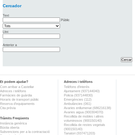
Cercador
Text
Públic
Lloc
Anterior a
Et podem ajudar?
Adreces i telèfons
Com arribar a Castellar
Telèfons d'interès
Adreces i telèfons
Ajuntament (937144040)
Farmàcies de guàrdia
Policia (937144830)
Horaris de transport públic
Emergències (112)
Reserva d'equipaments
Ambulàncies (061)
Cita prèvia
Avaries enllumenat (686216138)
Avaries aigua (900304070)
Recollida de mobles i altres
Tràmits Freqüents
voluminosos (900150140)
Instància genèrica
Recollida de restes vegetals
Bústia oberta
(900150140)
Subvencions per a la contractació
Tanatori (937471203)