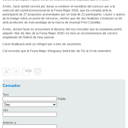
A més, l’acte també servirà per donar a conèixer el veredicte del concurs per a la
selecció del cartell promocional de la Festa Major 2026, que ha comptat amb la
participació de 27 propostes presentades per un total de 21 participants. L’autor o autora
de la imatge rebrà un premi de mil euros, mentre que els dos finalistes s’enduran un lot
amb productes de marxandatge de la marca de municipi Fem Castellar.
A més, durant l’acte es presentarà el disseny del nou mocador que la ciutadania podrà
adquirir i lluir els dies de la Festa Major 2026 i es farà un reconeixement als carrers
engalanats de l’edició de l’any passat.
L’acte finalitzarà amb un refrigeri per a tots els assistents.
Cal recordar que la Festa Major d’enguany tindrà lloc de l’11 al 14 de setembre.
Cercador
Text
Públic
Lloc
Anterior a