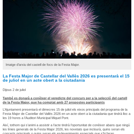
Imatge d'arxiu del castell de focs de la Festa Major.
La Festa Major de Castellar del Vallès 2026 es presentarà el 15
de juliol en un acte obert a la ciutadania
Dijous 2 de juliol
També es donarà a conèixer el veredicte del concurs per a la selecció del cartell
de la Festa Major, que ha comptat amb 27 propostes participants
L’Ajuntament presentarà el dimecres 15 de juliol els eixos principals del programa de la
Festa Major de Castellar del Vallès 2026 en un acte obert a la ciutadania que tindrà lloc a
les 19 hores a l’Auditori Municipal Miquel Pont.
Així, tothom qui s’animi a assistir a l’acte tindrà l’oportunitat de conèixer abans que ningú
les línies generals de la Festa Major 2026, les novetats que inclourà, quins seran els
concerts principals o quins seran els esdeveniments especials que s’hi faran.