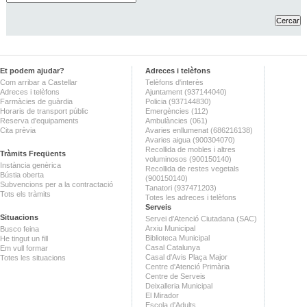
Et podem ajudar?
Adreces i telèfons
Com arribar a Castellar
Telèfons d'interès
Adreces i telèfons
Ajuntament (937144040)
Farmàcies de guàrdia
Policia (937144830)
Horaris de transport públic
Emergències (112)
Reserva d'equipaments
Ambulàncies (061)
Cita prèvia
Avaries enllumenat (686216138)
Avaries aigua (900304070)
Recollida de mobles i altres
Tràmits Freqüents
voluminosos (900150140)
Instància genèrica
Recollida de restes vegetals
Bústia oberta
(900150140)
Subvencions per a la contractació
Tanatori (937471203)
Tots els tràmits
Totes les adreces i telèfons
Serveis
Situacions
Servei d'Atenció Ciutadana (SAC)
Arxiu Municipal
Busco feina
Biblioteca Municipal
He tingut un fill
Casal Catalunya
Em vull formar
Casal d'Avis Plaça Major
Totes les situacions
Centre d'Atenció Primària
Centre de Serveis
Deixalleria Municipal
El Mirador
Escola d'Adults