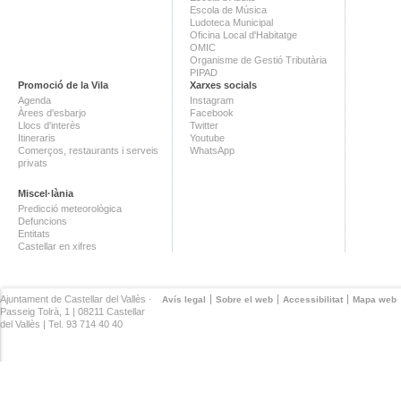
Escola de Música
Ludoteca Municipal
Oficina Local d'Habitatge
OMIC
Organisme de Gestió Tributària
PIPAD
Promoció de la Vila
Xarxes socials
Agenda
Instagram
Àrees d'esbarjo
Facebook
Llocs d'interès
Twitter
Itineraris
Youtube
Comerços, restaurants i serveis
WhatsApp
privats
Miscel·lània
Predicció meteorològica
Defuncions
Entitats
Castellar en xifres
Ajuntament de Castellar del Vallès ·
Avís legal
Sobre el web
Accessibilitat
Mapa web
Passeig Tolrà, 1 | 08211 Castellar
del Vallès | Tel. 93 714 40 40