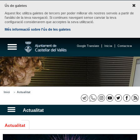
Ús de galetes
Aquest lloc utilitza galetes de tercers per poder millorar els nostres serveis a partir de
l'anàlisi de la teva navegació. Si continues navegant sense canviar la teva
configuració considerarem que acceptes la seva utilització.
Més informació sobre l'ús de les galetes
Google Translate
Inici
Contacte
Inici
Actualitat
Actualitat
Actualitat